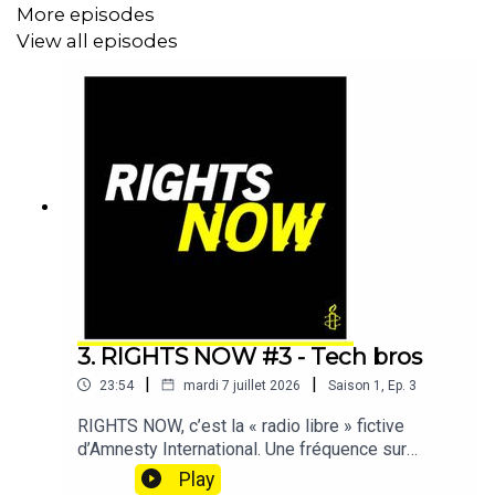
More episodes
propagande délirante, selon la Procureure.
View all episodes
« Le procès de Poutine », une fiction d’Amnesty
International
écrite par Tanguy Blum
produite par Sonique – Le Studio
Idée originale et suivi éditorial : Nicolas Foucher
Direction artistique & production : Christophe Payet
3. RIGHTS NOW #3 - Tech bros
Réalisation : Lucile Aussel
|
|
23:54
mardi 7 juillet 2026
Saison
1
,
Ep.
3
Chargée de production : Emma Biabiany
RIGHTS NOW, c’est la « radio libre » fictive
d’Amnesty International. Une fréquence sur
laquelle s’organise la résistance, dans un futur où
Play
Avec les voix de :