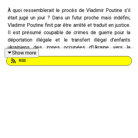
À quoi ressemblerait le procès de Vladimir Poutine s’il
était jugé un jour ? Dans un futur proche mais indéfini,
Vladimir Poutine finit par être arrêté et traduit en justice.
Il est présumé coupable de crimes de guerre pour la
déportation illégale et le transfert illégal d’enfants
ukrainiens des zones occupées d’Ukraine vers la
Show more
Fédération de Russie dès les premiers mois de
RSS
l'invasion russe à grande échelle, en février 2022.
Plongez dans cette fiction documentée qui, si on se
mobilise pour, deviendra peut-être réalité. Historique !
Épisode 3/5 : La dircab’
Place à la défense. L’ancienne cheffe de cabinet de la
Commissaire aux droits de l'enfant mise en cause dans
le dossier raconte sa version des faits. Les enfants
ukrainiens auraient été « sauvés » par l’État russe. Une