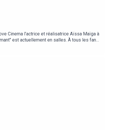
ve Cinema l’actrice et réalisatrice Aïssa Maïga à
amant" est actuellement en salles. À tous les fans
castSpotifyDeezerGoogle PodcastAmazon
n podcast de We Love Cinema by BNP Paribas,