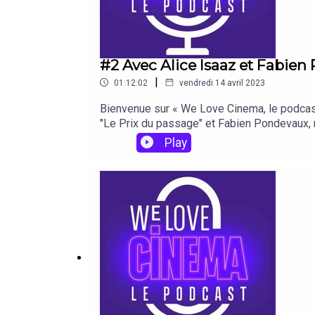
#2 Avec Alice Isaaz et Fabie
|
01:12:02
vendredi 14 avril 2023
Bienvenue sur « We Love Cinema, le podcast »
"Le Prix du passage" et Fabien Pondevaux, re
117 : Rio ne répond plus". À tous les fans
Play
PodcastSpotifyDeezerGoogle PodcastAmazo
podcast de We Love Cinema by BNP Paribas,