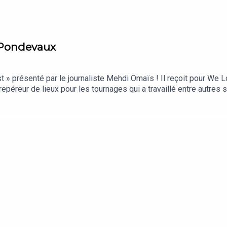
n Pondevaux
 présenté par le journaliste Mehdi Omaïs ! Il reçoit pour We Lov
péreur de lieux pour les tournages qui a travaillé entre autres s
 de cinéma, vous allez adorer. Bonne écoute !Retrouvez We Love
n MusicEn RSSRetrouvez les références de ce podcast sur w
 enregistré à Sèvres le 11 avril 2023.