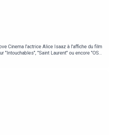
e Cinema l’actrice Alice Isaaz à l'affiche du film
ur "Intouchables", "Saint Laurent" ou encore "OSS
 Cinema sur : We Love CinemaApple
elovecinema.bnpparibas We Love Cinema est un