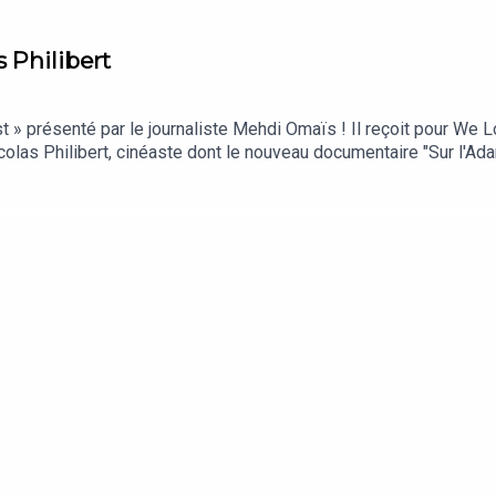
 Philibert
» présenté par le journaliste Mehdi Omaïs ! Il reçoit pour We Lo
Nicolas Philibert, cinéaste dont le nouveau documentaire "Sur l'Ad
ute !Retrouvez We Love Cinema sur : We Love CinemaApple Pod
ce podcast sur welovecinema.bnpparibas We Love Cinema est u