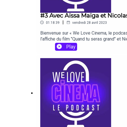
#3 Avec Aïssa Maïga et Nicolas
|
01:18:39
vendredi 28 avril 2023
Bienvenue sur « We Love Cinema, le podcast 
l'affiche du film "Quand tu seras grand" et 
de cinéma, vous allez adorer. Bonne éco
Play
MusicEn RSSRetrouvez les références de 
enregistré à Sèvres les 14 et 20 avril 2023.