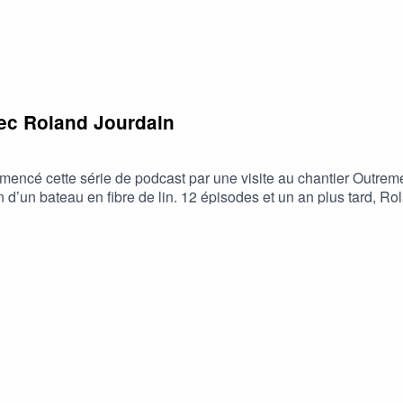
avec Roland Jourdain
mmencé cette série de podcast par une visite au chantier Outre
n d’un bateau en fibre de lin. 12 épisodes et un an plus tard, R
 qu’il était surtout bel et bien réel. Le 9 novembre 2022, Bilou 
en fibre de lin We Explore. Après 16 jours de mer, Bilou franc
 cause d’une rupture de plomb. Pour ce dernier épisode, Roland 
. Puis nous rencontrerons des skippers et les partenaires qui 