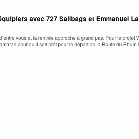
 équipiers avec 727 Sailbags et Emmanuel L
ntre vous et la rentrée approche à grand pas. Pour le projet We
catamaran pour qu’il soit prêt pour le départ de la Route du Rhu
au, les premières navigations, les sensations qu’il a eues et ce
enaires du projet, Mathieu Bimbenet, directeur général de 727 Sa
 trouvé dans le projet We Explore une collaboration stimulante 
on, certaines solutions ont été trouvées.