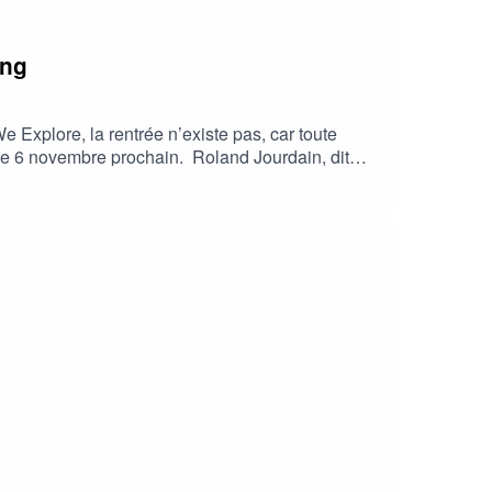
ang
 Explore, la rentrée n’existe pas, car toute
m le 6 novembre prochain. Roland Jourdain, dit
 qu’il doit encore faire ces deux prochains mois.
ilbags, et Christian Didier, repreneur de
pour leur entreprise, ou nous pourrions aussi