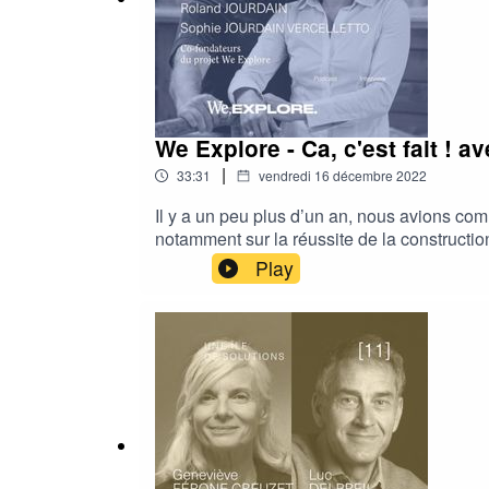
We Explore - Ca, c'est fait ! 
|
33:31
vendredi 16 décembre 2022
Il y a un peu plus d’un an, nous avions co
notamment sur la réussite de la constructio
son projet était non seulement réaliste mais
Play
Destination Guadeloupe avec son catamaran 
première position, mais il sera classé 2e à
sur ce chemin parcouru depuis plus d’un an