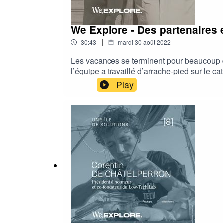
We Explore - Des partenaires
|
30:43
mardi 30 août 2022
Les vacances se terminent pour beaucoup d’e
l’équipe a travaillé d’arrache-pied sur le 
Bilou, nous raconte la prise en main du bate
Play
Puis nous irons à la rencontre de deux part
l’entreprise Emmanuel Lang, qui ont chacun
dire que qu’ à partir de points d’interrogati