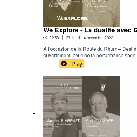
We Explore - La dualité avec 
|
32:58
lundi 14 novembre 2022
A l'occasion de la Route du Rhum – Destina
ouvertement, celle de la performance sport
sommes ou avons fait toute notre vie. Il ne f
Play
n’est pas l’objectif premier, car avec We Ex
tous en nous. Il est parfois facile de la gé
personnes qui nous éclairent et nous expli
de pare-brise à domicile, et Geneviève Fero
entreprises, de l'investissement socialemen