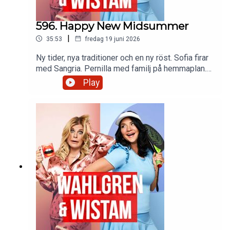
596. Happy New Midsummer
|
35:53
fredag 19 juni 2026
Ny tider, nya traditioner och en ny röst. Sofia firar
med Sangria. Pernilla med familj på hemmaplan.
Hot Girl VM-sommar får sin förklaring. Och vi ger
Play
våra bästa råd till unga hungriga. Glad
midsommar!