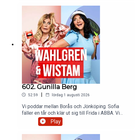
taxichaufför och Pernilla tar ett gäng vaccin
602. Gunilla Berg
|
52:59
lördag 1 augusti 2026
Vi poddar mellan Borås och Jönköping. Sofia
fäller en tår och klär ut sig till Frida i ABBA. Vi
skickar hat på homofober. Kommer vi få se Sofia
Play
på BDSM klubb. Har vi väckt en björn som sover?
Bianca brottas med en vagel. Vi överväger att
skjuta upp vår aska i fyrverkerier. Pernilla har haft