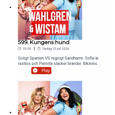
599. Kungens hund
|
55:00
fredag 10 juli 2026
Soligt Spanien VS regnigt Sandhamn. Sofia är
rastlös och Pernilla släcker bränder. Bikinins
historia och insomningstabletter vid fel tillfälle.
Play
Skulle Roxette funnits utan Pernilla? Och vi
Faghags får en låt. Och 5-5-5 regeln som kan
rädda semestern.