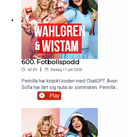
600. Fotbollspodd
|
42:03
fredag 17 juli 2026
Pernilla har knäckt koden med ChatGPT. Även
Sofia har lärt sig njuta av sommaren. Pernilla
skavmaxar med lite tandvärk och Sofias algoritm
Play
visar Haaland i alla dess former. En kille säljer
bröllopsskräp och en annan hårtussar. Är detta ett
sätt att finansiera Perillas väskor? Och så en
outgiven duett med Micael Jackson och Freddie
Mercery.