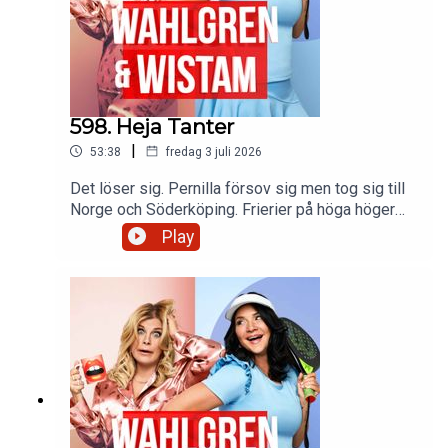
598. Heja Tanter
|
53:38
fredag 3 juli 2026
Det löser sig. Pernilla försov sig men tog sig till
Norge och Söderköping. Frierier på höga höger
och djupa vatten. Ett litet bröllop som blev stort.
Play
Och en baguette blir som blir kidnappad.