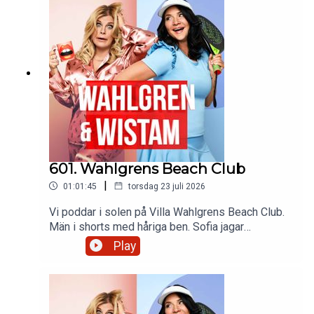
en syskon reunion och har köpt ett fiskespö. Och
glöm inte dansa alla queens!
601. Wahlgrens Beach Club
|
01:01:45
torsdag 23 juli 2026
Vi poddar i solen på Villa Wahlgrens Beach Club.
Män i shorts med håriga ben. Sofia jagar
Pokemon och Pernilla öppnar en
Play
tandläkarmottagning i Örebro. VM-gräsmattan är
till salu. Pernilla hänger med Cat Stevens och
hans syssling och Sofia blir stoppad av polisen.