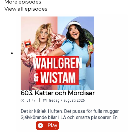
More episodes
View all episodes
603. Katter och Mördisar
|
51:47
fredag 7 augusti 2026
Det är kärlek i luften. Det pussa för fulla muggar.
Självkörande bilar i LA och smarta pissoarer. En
man har ett onani-tourettes och Sofia har fått
Play
influensersjukan. AI gör glad musik till en