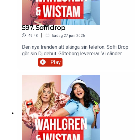
597. Soffidrop
|
49:43
lördag 27 juni 2026
Den nya trenden att slänga sin telefon. Soffi Drop
gör sin Dj debut. Göteborg levererar. Vi sänder
pappa Hans en tanke på 89-års dagen. Sofia får
Play
en lysande present. Föräldraskap i generationer.
Och frånvarande pappor. Fotbollsfeber och Kid
släpper ny låt!