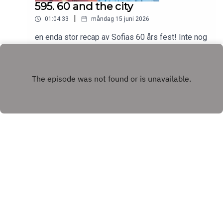
595. 60 and the city
|
01:04:33
måndag 15 juni 2026
en enda stor recap av Sofias 60 års fest! Inte nog
med det har Theo tagit studenten vilken inte hör
till vanligheten hos familjen Wahlgren Ingrosso.
Play
Copyright
Acast
Hosted with ❤️ by
Acast