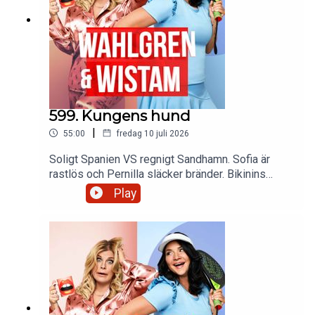
599. Kungens hund
|
55:00
fredag 10 juli 2026
Soligt Spanien VS regnigt Sandhamn. Sofia är
rastlös och Pernilla släcker bränder. Bikinins
historia och insomningstabletter vid fel tillfälle.
Play
Skulle Roxette funnits utan Pernilla? Och vi
Faghags får en låt. Och 5-5-5 regeln som kan
rädda semestern.