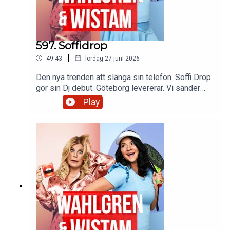
597. Soffidrop
|
49:43
lördag 27 juni 2026
Den nya trenden att slänga sin telefon. Soffi Drop
gör sin Dj debut. Göteborg levererar. Vi sänder
pappa Hans en tanke på 89-års dagen. Sofia får
Play
en lysande present. Föräldraskap i generationer.
Och frånvarande pappor. Fotbollsfeber och Kid
släpper ny låt!