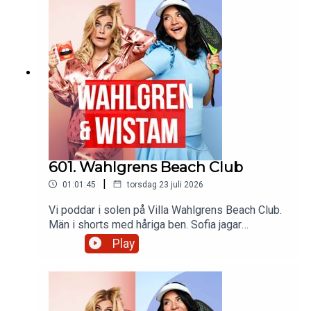
en syskon reunion och har köpt ett fiskespö. Och
glöm inte dansa alla queens!
601. Wahlgrens Beach Club
|
01:01:45
torsdag 23 juli 2026
Vi poddar i solen på Villa Wahlgrens Beach Club.
Män i shorts med håriga ben. Sofia jagar
Pokemon och Pernilla öppnar en
Play
tandläkarmottagning i Örebro. VM-gräsmattan är
till salu. Pernilla hänger med Cat Stevens och
hans syssling och Sofia blir stoppad av polisen.