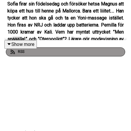
Sofia firar sin födelsedag och försöker hetsa Magnus att
köpa ett hus till henne på Mallorca. Bara ett liiitet…. Han
tycker att hon ska gå och ta en Yoni-massage istället.
Hon firas av NRJ och laddar upp batterierna. Pernilla för
1000 kramar av Kali. Vem har myntat uttrycket ”Men
snääälla!” och ”Oteroooligt”? Lärare gör modevisning av
Show more
kvarglömde kläder. RFSU lanserar kondomer i snusdosa.
RSS
Hur skryter man på ett ödmjukt sätt? Och vi pratar med
Kid som släpper låt i eget namn.