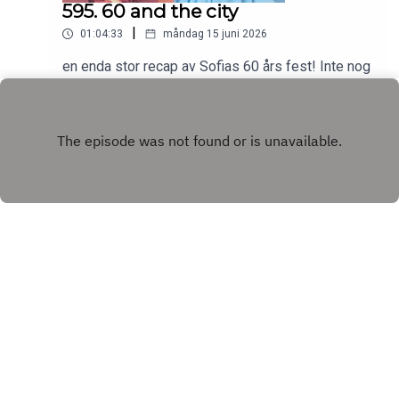
595. 60 and the city
|
01:04:33
måndag 15 juni 2026
en enda stor recap av Sofias 60 års fest! Inte nog
med det har Theo tagit studenten vilken inte hör
till vanligheten hos familjen Wahlgren Ingrosso.
Play
Copyright
Acast
Hosted with ❤️ by
Acast