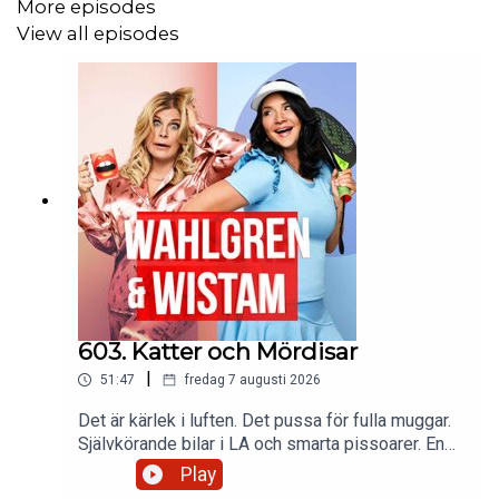
More episodes
View all episodes
603. Katter och Mördisar
|
51:47
fredag 7 augusti 2026
Det är kärlek i luften. Det pussa för fulla muggar.
Självkörande bilar i LA och smarta pissoarer. En
man har ett onani-tourettes och Sofia har fått
Play
influensersjukan. AI gör glad musik till en