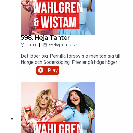
598. Heja Tanter
|
53:38
fredag 3 juli 2026
Det löser sig. Pernilla försov sig men tog sig till
Norge och Söderköping. Frierier på höga höger
och djupa vatten. Ett litet bröllop som blev stort.
Play
Och en baguette blir som blir kidnappad.