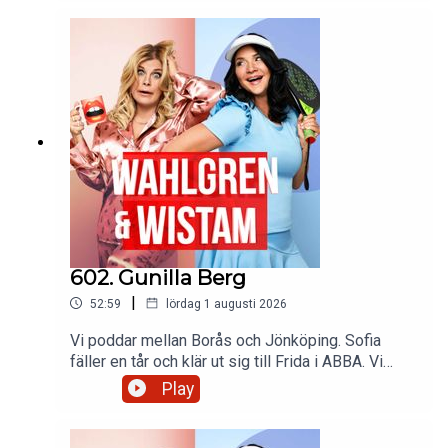
taxichaufför och Pernilla tar ett gäng vaccin
602. Gunilla Berg
|
52:59
lördag 1 augusti 2026
Vi poddar mellan Borås och Jönköping. Sofia
fäller en tår och klär ut sig till Frida i ABBA. Vi
skickar hat på homofober. Kommer vi få se Sofia
Play
på BDSM klubb. Har vi väckt en björn som sover?
Bianca brottas med en vagel. Vi överväger att
skjuta upp vår aska i fyrverkerier. Pernilla har haft