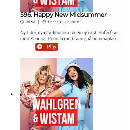
596. Happy New Midsummer
|
35:53
fredag 19 juni 2026
Ny tider, nya traditioner och en ny röst. Sofia firar
med Sangria. Pernilla med familj på hemmaplan.
Hot Girl VM-sommar får sin förklaring. Och vi ger
Play
våra bästa råd till unga hungriga. Glad
midsommar!