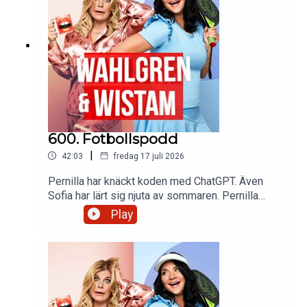
600. Fotbollspodd
|
42:03
fredag 17 juli 2026
Pernilla har knäckt koden med ChatGPT. Även
Sofia har lärt sig njuta av sommaren. Pernilla
skavmaxar med lite tandvärk och Sofias algoritm
Play
visar Haaland i alla dess former. En kille säljer
bröllopsskräp och en annan hårtussar. Är detta ett
sätt att finansiera Perillas väskor? Och så en
outgiven duett med Micael Jackson och Freddie
Mercery.