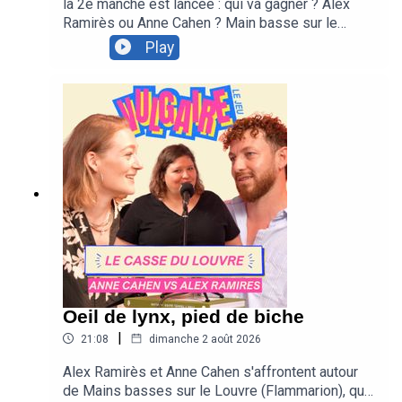
la 2e manche est lancée : qui va gagner ? Alex
Réalisé par Antoine Olier
Ramirès ou Anne Cahen ? Main basse sur le
Générique : Romain Baousson
louvre : https://www.fnac.com/a22744609/Jean-
Play
Michel-Decugis-Main-basse-sur-le-Louvre?
Graphisme et illustrations : Juliette Poney
sv1=affiliate&sv_campaign_id=176013&awc=126
65_1785754306_60cd472e77df698b0512b0c3b
Capsules Vidéo : Emma Estevez
fa59c7f&eaf-publisher=AWIN&eaf-
name=generiqueaff&eaf-
programmation : Louise Tempéreau
creative=fr.redbrain.shopgeneriqueaff&eaf-
creativetype=1x1&eseg-name=AWINID&eseg-
item=176013&Origin=Awin176013
Découvrez Pourquoi Pourquoi, le spectacle pour enfants
adapté de Vulgaire :
https://www.theatre-
michel.fr/Spectacles/pourquoi-pourquoi/
Oeil de lynx, pied de biche
|
21:08
dimanche 2 août 2026
Alex Ramirès et Anne Cahen s'affrontent autour
de Mains basses sur le Louvre (Flammarion), qui