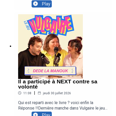
raconte le casse du siècle. Entre auto-portraits en
Play
héros de roman de gare, aveux de larcins
minables et conseils maquillage pour
cambriolage, la première manche est serrée. La
suite dans deux jours.
Il a participé à NEXT contre sa
volonté
|
11:08
jeudi 30 juillet 2026
Qui est reparti avec le livre ? voici enfin la
Réponse !!Dernière manche dans Vulgaire le jeu !
Laura Domenge et Ugo Marchand jouent leur
Play