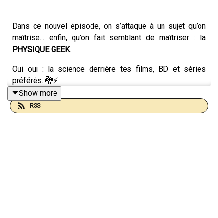
Dans ce nouvel épisode, on s’attaque à un sujet qu’on
maîtrise... enfin, qu’on fait semblant de maîtriser : la
PHYSIQUE GEEK
.
Oui oui : la science derrière tes films, BD et séries
préférés. 🐉⚡️
Show more
Avec le physicien
Cédric Ray
, on plonge dans une
RSS
discussion passionnante (qui ressemble parfois à un
débat de fin de soirée après deux pintes) remplie de : 🗡️
l’épée d’Arthur dans Kaamelott qui serait en fait
toute
molle
🔴
Pikachu
qui est beaucoup trop gros pour tenir
dans sa Pokéball ⛰️ une
porte secrète
cachée sous le
tunnel du Mont-Blanc pour peser l’univers 🌀
Sonic
qui
fait de la "relativité restreinte" sans le savoir 🦎 et des
super-héros qui auraient plus de chances de finir avec un
cancer qu'avec des super-pouvoirs