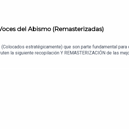
 Voces del Abismo (Remasterizadas)
 (Colocados estratégicamente) que son parte fundamental para 
fruten la siguiente recopilación Y REMASTERIZACIÓN de las me
l nuevo formato para una mejor inmerción.📌 ¿Tienes una experi