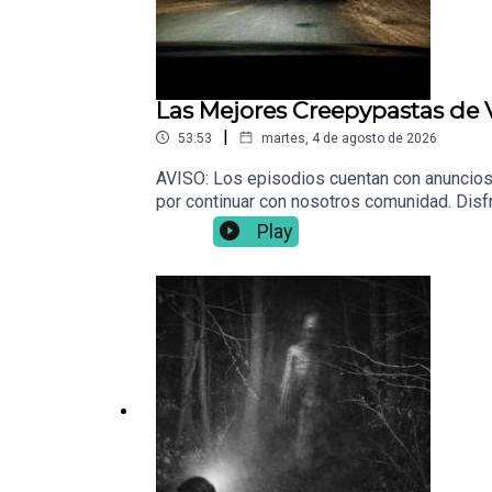
Las Mejores Creepypastas de
|
53:53
martes, 4 de agosto de 2026
AVISO: Los episodios cuentan con anuncios
por continuar con nosotros comunidad. Dis
de hace 6 años que merecen ser adaptados a
Play
Vocesdelabismo@gmail.com