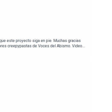
que este proyecto siga en pie. Muchas gracias
jores creepypastas de Voces del Abismo. Videos
encia paranormal? Envíala a: