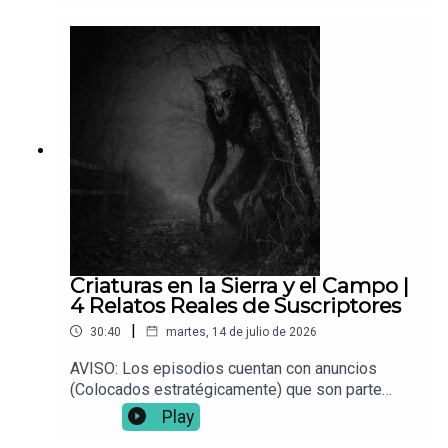
📌 ¿Tienes una experiencia paranormal? Envíala a:
Vocesdelabismo@gmail.com
Criaturas en la Sierra y el Campo |
4 Relatos Reales de Suscriptores
|
30:40
martes, 14 de julio de 2026
AVISO: Los episodios cuentan con anuncios
(Colocados estratégicamente) que son parte
fundamental para que este proyecto siga en pie.
Play
Bienvenidos a su canal favorito de historias de