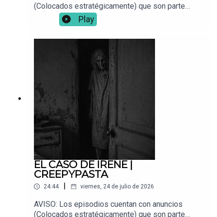
(Colocados estratégicamente) que son parte
fundamental para que este proyecto siga en pie.
Play
📌 ¿Tienes una experiencia paranormal? Envíala a:
Vocesdelabismo@gmail.com🎧 Para mejor
inmersión, usa audífonos.
EL CASO DE IRENE |
CREEPYPASTA
|
24:44
viernes, 24 de julio de 2026
AVISO: Los episodios cuentan con anuncios
(Colocados estratégicamente) que son parte