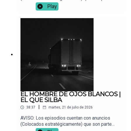
fundamental para que este proyecto siga en pie.
Play
📌 ¿Tienes una experiencia paranormal? Envíala a:
Vocesdelabismo@gmail.com🎧 Para mejor
inmersión, usa audífonos.
EL HOMBRE DE OJOS BLANCOS |
EL QUE SILBA
|
38:37
martes, 21 de julio de 2026
AVISO: Los episodios cuentan con anuncios
(Colocados estratégicamente) que son parte
fundamental para que este proyecto siga en pie.