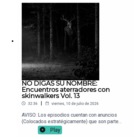
terror. Espero disfruten los siguientes 4 relatos
compartidos por ustedes, la comunidad Voces
del Abismo. Si les gustaron, no olvidedn dejar su
like y comentario. Siempre estoy leyéndolos. 📌
¿Tienes una experiencia paranormal? Envíala a:
Vocesdelabismo@gmail.com
NO DIGAS SU NOMBRE:
Encuentros aterradores con
skinwalkers Vol. 13
|
32:36
viernes, 10 de julio de 2026
AVISO: Los episodios cuentan con anuncios
(Colocados estratégicamente) que son parte
fundamental para que este proyecto siga en pie.
Play
📌 ¿Tienes una experiencia paranormal? Envíala a: