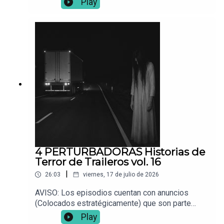
Play
📌 ¿Tienes una experiencia paranormal? Envíala a:
Vocesdelabismo@gmail.com
4 PERTURBADORAS Historias de
Terror de Traileros vol. 16
|
26:03
viernes, 17 de julio de 2026
AVISO: Los episodios cuentan con anuncios
(Colocados estratégicamente) que son parte
fundamental para que este proyecto siga en pie.
Play