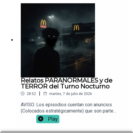
Vocesdelabismo@gmail.com
Relatos PARANORMALES y de
TERROR del Turno Nocturno
|
28:52
martes, 7 de julio de 2026
AVISO: Los episodios cuentan con anuncios
(Colocados estratégicamente) que son parte
fundamental para que este proyecto siga en pie.
Play
Muchas gracias por acompañarnos esta noche.
Espero disfruten los siguientes tres relatos