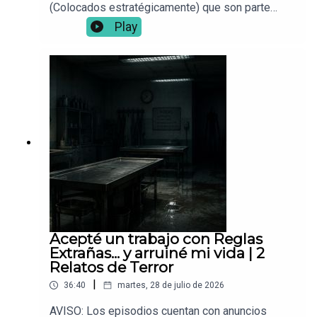
(Colocados estratégicamente) que son parte
fundamental para que este proyecto siga en pie.
Play
📌 ¿Tienes una experiencia paranormal? Envíala a:
Vocesdelabismo@gmail.com🎧 Para mejor
inmersión, usa audífonos.
Acepté un trabajo con Reglas
Extrañas... y arruiné mi vida | 2
Relatos de Terror
|
36:40
martes, 28 de julio de 2026
AVISO: Los episodios cuentan con anuncios