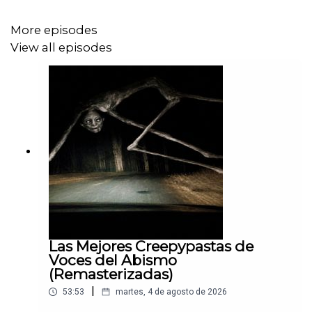
📌 ¿Tienes una experiencia paranormal? Envíala a:
Vocesdelabismo@gmail.com
More episodes
View all episodes
Las Mejores Creepypastas de
Voces del Abismo
(Remasterizadas)
|
53:53
martes, 4 de agosto de 2026