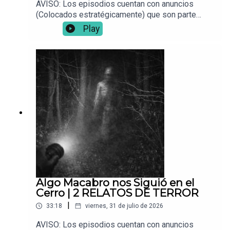
AVISO: Los episodios cuentan con anuncios
(Colocados estratégicamente) que son parte
fundamental para que este proyecto siga en pie.
Play
Muchas gracias por continuar con nosotros
comunidad. Disfruten la siguiente recopilación Y
REMASTERIZACIÓN de las mejores
creepypastas de Voces del Abismo. Videos de
hace 6 años que merecen ser adaptados al nuevo
formato para una mejor inmerción.📌 ¿Tienes una
experiencia paranormal? Envíala a:
Vocesdelabismo@gmail.com
Algo Macabro nos Siguió en el
Cerro | 2 RELATOS DE TERROR
|
33:18
viernes, 31 de julio de 2026
AVISO: Los episodios cuentan con anuncios