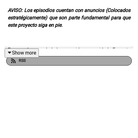
AVISO: Los episodios cuentan con anuncios (Colocados
estratégicamente) que son parte fundamental para que
este proyecto siga en pie.
Es un placer saludarlos querida comunidad. En esta
Show more
ocación nos reunen 3 relatos enviados por ustedes, la
RSS
comunidad y quienes son parte fundamental de este
canal. Los invito a escucharlos con las luces apagadas, y
por un momento olviden su día para adentrarse en los
relatos más aterradores que escucharán esta noche.
Dime qué te pareció en los comentarios. Siempre los
estoy leyendo.