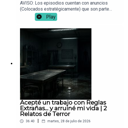
AVISO: Los episodios cuentan con anuncios
(Colocados estratégicamente) que son parte
fundamental para que este proyecto siga en pie.
Play
📌 ¿Tienes una experiencia paranormal? Envíala a:
Vocesdelabismo@gmail.com🎧 Para mejor
inmersión, usa audífonos.
Acepté un trabajo con Reglas
Extrañas... y arruiné mi vida | 2
Relatos de Terror
|
36:40
martes, 28 de julio de 2026