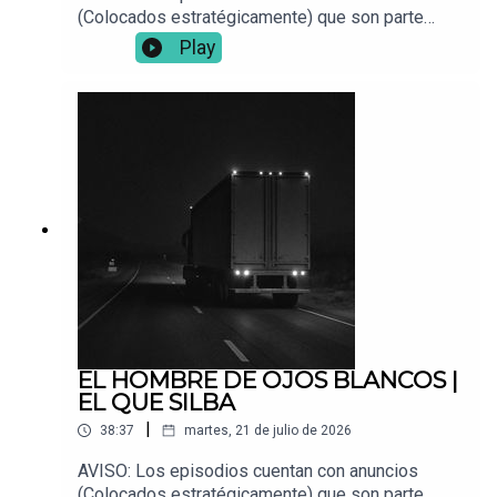
(Colocados estratégicamente) que son parte
fundamental para que este proyecto siga en pie.
Play
📌 ¿Tienes una experiencia paranormal? Envíala a:
Vocesdelabismo@gmail.com🎧 Para mejor
inmersión, usa audífonos.
EL HOMBRE DE OJOS BLANCOS |
EL QUE SILBA
|
38:37
martes, 21 de julio de 2026
AVISO: Los episodios cuentan con anuncios
(Colocados estratégicamente) que son parte