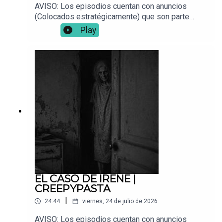
AVISO: Los episodios cuentan con anuncios
(Colocados estratégicamente) que son parte
fundamental para que este proyecto siga en pie.
Play
📌 ¿Tienes una experiencia paranormal? Envíala a:
Vocesdelabismo@gmail.com🎧 Para mejor
inmersión, usa audífonos.
EL CASO DE IRENE |
CREEPYPASTA
|
24:44
viernes, 24 de julio de 2026
AVISO: Los episodios cuentan con anuncios