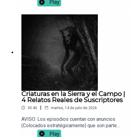
fundamental para que este proyecto siga en pie.
Play
📌 ¿Tienes una experiencia paranormal? Envíala a:
Vocesdelabismo@gmail.com
Criaturas en la Sierra y el Campo |
4 Relatos Reales de Suscriptores
|
30:40
martes, 14 de julio de 2026
AVISO: Los episodios cuentan con anuncios
(Colocados estratégicamente) que son parte
fundamental para que este proyecto siga en pie.
Play