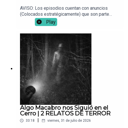
AVISO: Los episodios cuentan con anuncios
(Colocados estratégicamente) que son parte
fundamental para que este proyecto siga en pie.
Play
Muchas gracias por continuar con nosotros
comunidad. Disfruten la siguiente recopilación Y
REMASTERIZACIÓN de las mejores
creepypastas de Voces del Abismo. Videos de
hace 6 años que merecen ser adaptados al nuevo
formato para una mejor inmerción.📌 ¿Tienes una
experiencia paranormal? Envíala a:
Vocesdelabismo@gmail.com
Algo Macabro nos Siguió en el
Cerro | 2 RELATOS DE TERROR
|
33:18
viernes, 31 de julio de 2026