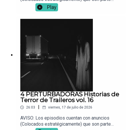
fundamental para que este proyecto siga en pie.
Play
📌 ¿Tienes una experiencia paranormal? Envíala a:
Vocesdelabismo@gmail.com
4 PERTURBADORAS Historias de
Terror de Traileros vol. 16
|
26:03
viernes, 17 de julio de 2026
AVISO: Los episodios cuentan con anuncios
(Colocados estratégicamente) que son parte