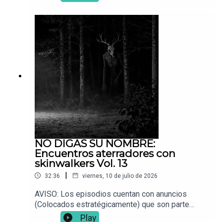
Bienvenidos a su canal favorito de historias de
terror. Espero disfruten los siguientes 4 relatos
compartidos por ustedes, la comunidad Voces
del Abismo. Si les gustaron, no olvidedn dejar su
like y comentario. Siempre estoy leyéndolos. 📌
¿Tienes una experiencia paranormal? Envíala a:
Vocesdelabismo@gmail.com
NO DIGAS SU NOMBRE:
Encuentros aterradores con
skinwalkers Vol. 13
|
32:36
viernes, 10 de julio de 2026
AVISO: Los episodios cuentan con anuncios
(Colocados estratégicamente) que son parte
fundamental para que este proyecto siga en pie.
Play