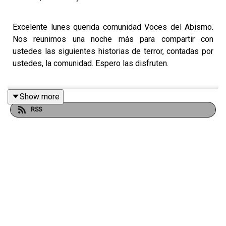
Excelente lunes querida comunidad Voces del Abismo.
Nos reunimos una noche más para compartir con
ustedes las siguientes historias de terror, contadas por
ustedes, la comunidad. Espero las disfruten.
Show more
Déjame tu comentario y dime qué te parecieron. Siempre
RSS
estoy leyéndolos.
📌 ¿Tienes una experiencia paranormal? Envíala a:
Vocesdelabismo@gmail.com