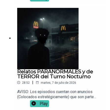
📌 ¿Tienes una experiencia paranormal? Envíala a:
Vocesdelabismo@gmail.com
Relatos PARANORMALES y de
TERROR del Turno Nocturno
|
28:52
martes, 7 de julio de 2026
AVISO: Los episodios cuentan con anuncios
(Colocados estratégicamente) que son parte
fundamental para que este proyecto siga en pie.
Play
Muchas gracias por acompañarnos esta noche.