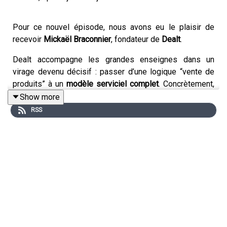
Pour ce nouvel épisode, nous avons eu le plaisir de
recevoir
Mickaël Braconnier
, fondateur de
Dealt
.
Dealt accompagne les grandes enseignes dans un
virage devenu décisif : passer d’une logique “vente de
produits” à un
modèle serviciel complet
. Concrètement,
la plateforme permet de
gérer, opérer et développer
des
Show more
offres de services à domicile (livraison, installation,
RSS
entretien, réparation…) et d’
assurance produit
en marque
blanche.
Dans cet épisode, Mickaël revient sur son parcours
d’entrepreneur, sur l’histoire du
pivot
après
Mon Super
Voisin
(B2C), et sur la construction d’une machine B2B
capable de travailler avec des acteurs comme
Fnac
Darty, Orange, Leclerc, Boulanger, Conforama
. Il partage