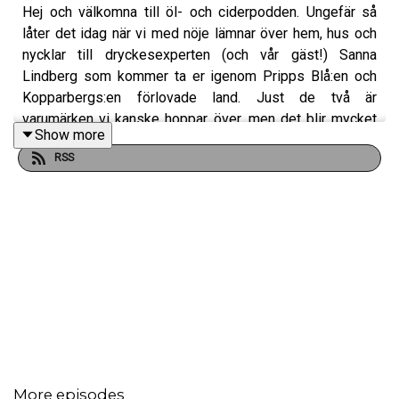
Hej och välkomna till öl- och ciderpodden. Ungefär så
låter det idag när vi med nöje lämnar över hem, hus och
nycklar till dryckesexperten (och vår gäst!) Sanna
Lindberg som kommer ta er igenom Pripps Blå:en och
Kopparbergs:en förlovade land. Just de två är
varumärken vi kanske hoppar över, men det blir mycket
Show more
annat spännande om vad som faktiskt är öl och cider.
RSS
Och vilka enorma framsteg som Sverige gjort på den
fronten senaste åren. Det blir hantverk, det blir lite
nördigt – men framförallt väldigt lärorikt.
Dryck i avsnittet vi sippar på:
Omnipollo Bianca Blueberry Space Jam Lassi Gose
Oppigårds Svenska Äpplen
Ehrenhofer Gård Zenit Hantverkscider
More episodes