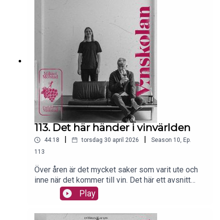
Nebbiolo. Enligt ett citat från podden är den "an
iron fist in a velvet glove". Stämmer det får ni
avgöra själv. Tills dess kan ni lära er allt om
Nebbiolos ursprung, vilka som tillverkar det, hur
regionen är och hur det smakar här, rakt in i örat.
113. Det här händer i vinvärlden
|
|
44:18
torsdag 30 april 2026
Season
10
,
Ep.
113
Över åren är det mycket saker som varit ute och
inne när det kommer till vin. Det här ett avsnitt
som handlar om det senare. Inte krångligare än
Play
så.