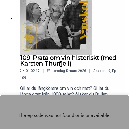
svar blir det i dagens avsnitt av Vinskolan. Hej!
109. Prata om vin historiskt (med
Karsten Thurfjell)
|
|
01:02:17
torsdag 5 mars 2026
Season
10
,
Ep.
109
Gillar du långkörare om vin och mat? Gillar du
långa citat från 1800-talet? Älskar du Brillat-
Savarin (ej osten)? Du har du äntligen hittat ditt
Play
avsnitt! Den spränglärde kulturjournalisten
Karsten Thurfjell tar dig med på resan med citat,
fakta och anekdoter från vinskrivningshistorien
och lite till. Pappa Mikael och sonen Carl-Johan