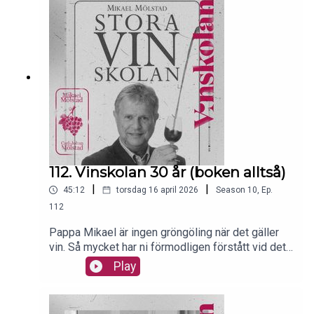
112. Vinskolan 30 år (boken alltså)
|
|
45:12
torsdag 16 april 2026
Season
10
,
Ep.
112
Pappa Mikael är ingen gröngöling när det gäller
vin. Så mycket har ni förmodligen förstått vid det
här laget, hoppas vi. Men hur många olika böcker
Play
han skrivit om vin kanske ni inte har koll på. En av
böckerna, och den som vår podd är startade i,
heter just Stora Vinskolan. Och i år fyller den 30 år