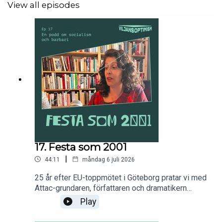
View all episodes
17. Festa som 2001
|
44:11
måndag 6 juli 2026
25 år efter EU-toppmötet i Göteborg pratar vi med
Attac-grundaren, författaren och dramatikern
America Vera Zavala. Utifrån hennes nya bok
Play
Fiesta - memoarer från upprorets tid diskuterar vi
den globala rättviserörelsen, organisering,