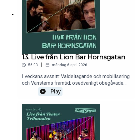
13. Live från Lion Bar Hornsgatan
|
56:03
måndag 6 april 2026
I veckans avsnitt: Valdeltagande och mobilisering
och Vänsterns framtid; osedvanligt obegåvade
högerprofiler, samt en och annan jabb mot
Play
snedvriden och/eller slö journalistik. Allt levererat
från ett mörkt hörn på Lion Bar Hornsgatan.För
den som vill stödja podden är swishnumret:
1232779700. Följ oss gärna på Instagram
@viljansoptimism.