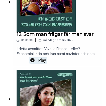
12. Som man frågar får man svar
|
01:05:30
måndag 30 mars 2026
I detta avsnittet: Vive la France - eller?
Ekonomisk kris och Iran samt nazister och deras
svaga sinnen och svagsinta metoder. Sist men
Play
inte minst: vad har folk egentligen för åsikter, och
vet politiska journalister egentligen något om vad
de är? För den som vill stödja podden är
swishnumret: 1232779700. Följ oss gärna på
Instagram @viljansoptimism.