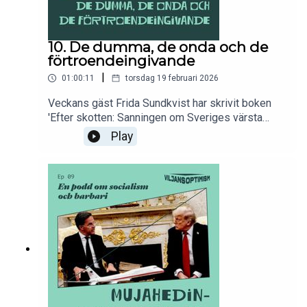
10. De dumma, de onda och de
förtroendeingivande
|
01:00:11
torsdag 19 februari 2026
Veckans gäst Frida Sundkvist har skrivit boken
'Efter skotten: Sanningen om Sveriges värsta
masskjutning’. Medan vi tuggade i oss Helenas
Play
sötsaker pratade Ali och Sam med henne om
våldsmonopolets position i Sverige i dag.
Dessutom om Epstein-norskars och svenska
sossars allmänt dåliga fingertoppskänsla.För den
som vill stödja podden är swishnumret:
1232779700