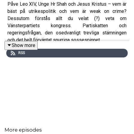
Påve Leo XIV, Unge Hr Shah och Jesus Kristus – vem är
bäst på utrikespolitik och vem är weak on crime?
Dessutom förstås allt du velat (?) veta om
Vänsterpartiets kongress. Partiskatten och
regeringsfrågan, den osedvanligt trevliga stämningen
och det helt förväntat snurriga sossespinnet.
Show more
RSS
För den som vill stödja podden är swishnumret:
1232779700.
Följ oss gärna på Instagram @viljansoptimism.
More episodes