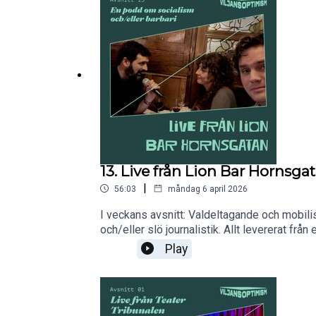
13. Live från Lion Bar Hornsga
|
56:03
måndag 6 april 2026
I veckans avsnitt: Valdeltagande och mobil
och/eller slö journalistik. Allt levererat f
på Instagram @viljansoptimism.
Play