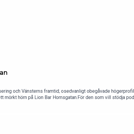
tan
isering och Vänsterns framtid; osedvanligt obegåvade högerprofi
rån ett mörkt hörn på Lion Bar Hornsgatan.För den som vill stödja