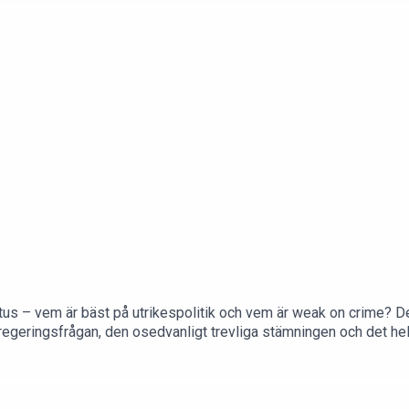
us – vem är bäst på utrikespolitik och vem är weak on crime? De
regeringsfrågan, den osedvanligt trevliga stämningen och det he
700. Följ oss gärna på Instagram @viljansoptimism.