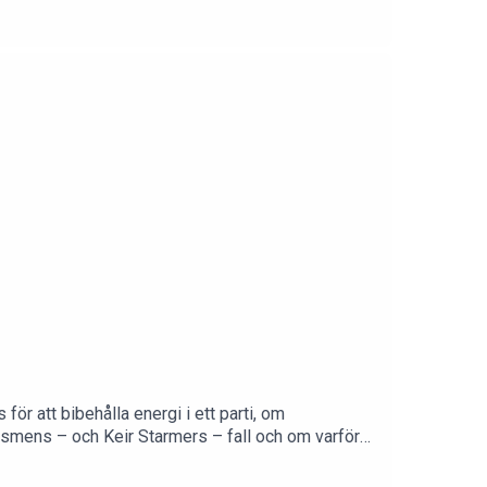
 Dessutom peppar vi på mer strejk i Norge,
valstrategi.För den som vill stödja podden är
ör att bibehålla energi i ett parti, om
trismens – och Keir Starmers – fall och om varför