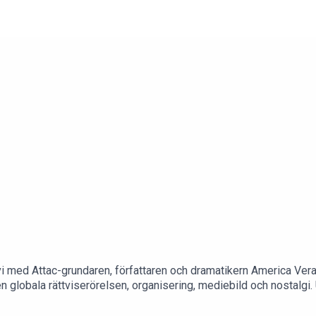
vi med Attac-grundaren, författaren och dramatikern America Vera
 globala rättviserörelsen, organisering, mediebild och nostalgi. U
mtiden för både fotbolls-VM och för LO:s bojkott av Israel.