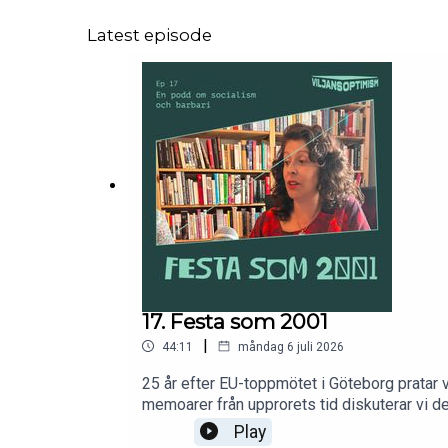
Latest episode
17. Festa som 2001
|
44:11
måndag 6 juli 2026
25 år efter EU-toppmötet i Göteborg pratar 
memoarer från upprorets tid diskuterar vi den
och tar fram kristallkulan för att sia om fra
Play