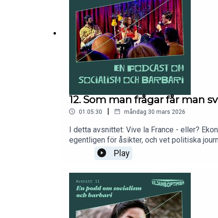
12. Som man frågar får man sv
|
01:05:30
måndag 30 mars 2026
I detta avsnittet: Vive la France - eller? E
egentligen för åsikter, och vet politiska j
gärna på Instagram @viljansoptimism.
Play