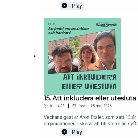
vänstern inte lyckas göra den till sin?Sam 
Play
opinionssiffror som luktar “Adjö Tidö” i hös
swishnumret: 1232779700. Följ oss gärna p
15. Att inkludera eller utesluta
|
01:14:28
fredag 15 maj 2026
Veckans gäst är Aron Etzler, som satt 13 år 
organisationen riskerar att bli större än sy
de stora existentiella frågorna är så frånvar
Play