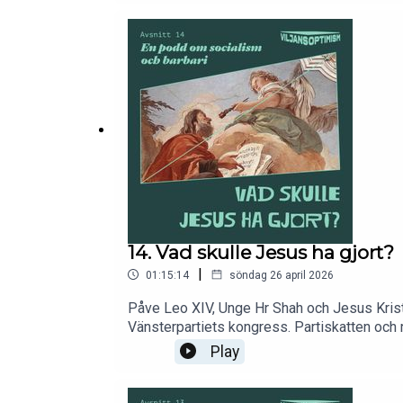
14. Vad skulle Jesus ha gjort?
|
01:15:14
söndag 26 april 2026
Påve Leo XIV, Unge Hr Shah och Jesus Krist
Vänsterpartiets kongress. Partiskatten och 
vill stödja podden är swishnumret: 1232779
Play