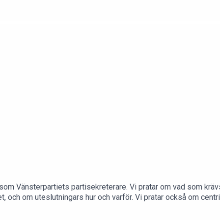
avlägger i vanlig ordning rapport om det senaste inom Byggnads.
t, och funderar på om sossarnas högerflört verkligen är en smart 
å Instagram @viljansoptimism.
som Vänsterpartiets partisekreterare. Vi pratar om vad som krävs f
ftet, och om uteslutningars hur och varför. Vi pratar också om cen
ande i valrörelsen.