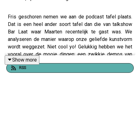
Fris geschoren nemen we aan de podcast tafel plaats.
Dat is een heel ander soort tafel dan die van talkshow
Bar Laat waar Maarten recentelijk te gast was. We
analyseren de manier waarop onze geliefde kunstvorm
wordt weggezet. Niet cool yo! Gelukkig hebben we het
vooral over de mooie dingen: een zwikkie demos van
Show more
indie games, Maarten's steamdeck, Lorelei and the Laser
RSS
Eyes en Avowed om maar wat te noemen. In de
brievenbus ontwerpen we onze ideale game-room en we
bedanken onze supporters via een Duitse wals. Let's go:
De Videogame Show!
Twilight Princess HD (00:01:20)
Conker’s Bad Fur Day (00:05:55)