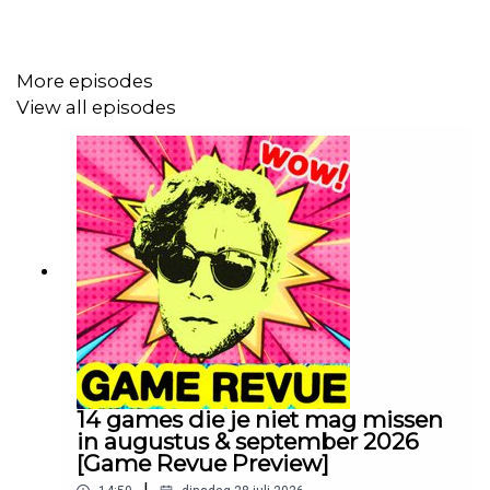
Maarten bij Bar Laat (00:08:45)
The Sexy Brutale (00:19:45)
More episodes
Steam Deck gedoe (00:22:00)
View all episodes
Xcom Chimera Squad / Steam Deck gedoe (00:24:30)
Lorelei and the Laser Eyes (00:27:30)
Avowed (00:30:55)
Blue Prince (00:36:30)
Ruffy and the Riverside (00:40:00)
Wheel World (00:43:00)
petje.af/devideogameshow
14 games die je niet mag missen
in augustus & september 2026
[Game Revue Preview]
Productie:
Meer van dit
|