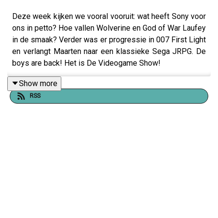
Deze week kijken we vooral vooruit: wat heeft Sony voor
ons in petto? Hoe vallen Wolverine en God of War Laufey
in de smaak? Verder was er progressie in 007 First Light
en verlangt Maarten naar een klassieke Sega JRPG. De
boys are back! Het is De Videogame Show!
Show more
RSS
00:01:45 - Shining Force
00:06:10 - Resident Evil 3
00:06:35 - 007 First Light
00:18:30 - State of Play
00:20:25 - Wolverine
00:30:00 - Rayman Legends Retold