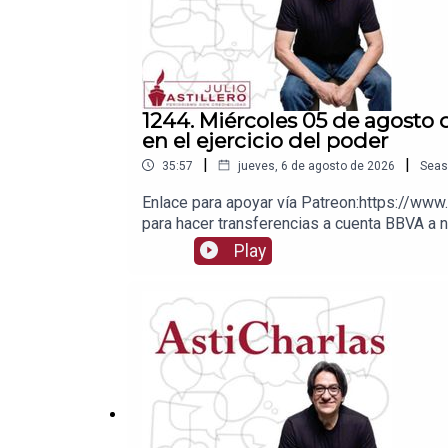
1244. Miércoles 05 de agosto
en el ejercicio del poder
|
|
35:57
jueves, 6 de agosto de 2026
Seas
Enlace para apoyar vía Patreon:https://www.
para hacer transferencias a cuenta BBVA
2Tienda:https://julioastillerotienda.com/
Play