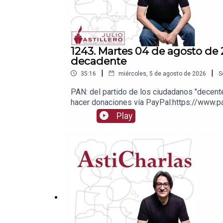
1243. Martes 04 de agosto de
decadente
|
|
35:16
miércoles, 5 de agosto de 2026
S
PAN: del partido de los ciudadanos "decent
hacer donaciones vía PayPal:https://www.pa
1539408017CLABE: 012 320 01539408017 2Ti
Play