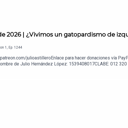
 de 2026 | ¿Vivimos un gatopardismo de izq
on
1
,
Ep.
1244
patreon.com/julioastilleroEnlace para hacer donaciones vía PayP
 a nombre de Julio Hernández López: 1539408017CLABE: 012 32