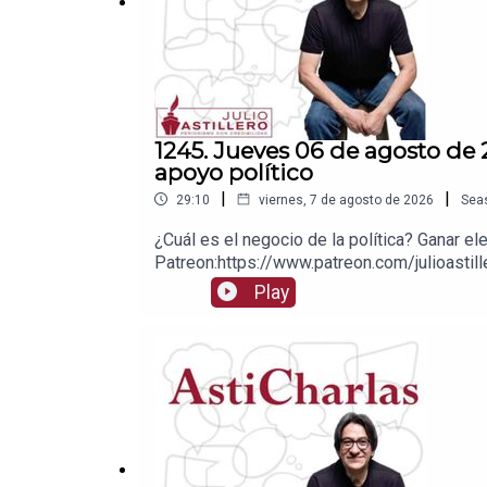
1245. Jueves 06 de agosto de 2
apoyo político
|
|
29:10
viernes, 7 de agosto de 2026
Sea
¿Cuál es el negocio de la política? Ganar el
Patreon:https://www.patreon.com/julioastill
a cuenta BBVA a nombre de Julio Hernánde
Play