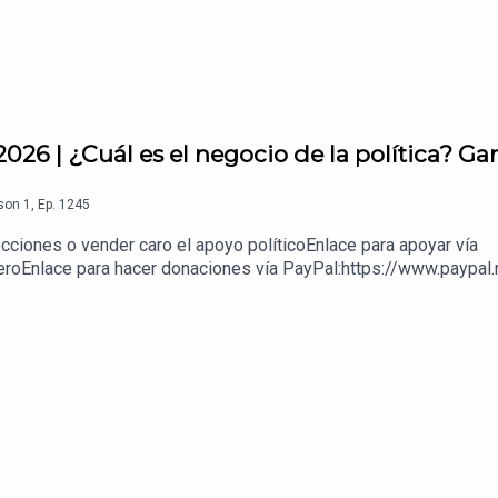
026 | ¿Cuál es el negocio de la política? Ga
son
1
,
Ep.
1245
ecciones o vender caro el apoyo políticoEnlace para apoyar vía
eroEnlace para hacer donaciones vía PayPal:https://www.paypal.m
z López: 1539408017CLABE: 012 320 01539408017 2Tienda:https: