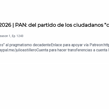
 2026 | PAN: del partido de los ciudadanos 
eason
1
,
Ep.
1243
es" al pragmatismo decadenteEnlace para apoyar vía Patreon:htt
ypal.me/julioastilleroCuenta para hacer transferencias a cuent
enda:https://julioastillerotienda.com/