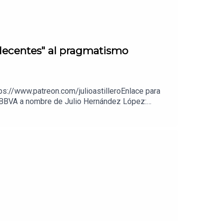
"decentes" al pragmatismo
ps://www.patreon.com/julioastilleroEnlace para
a BBVA a nombre de Julio Hernández López: