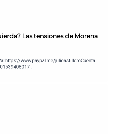
uierda? Las tensiones de Morena
al:https://www.paypal.me/julioastilleroCuenta
0 01539408017