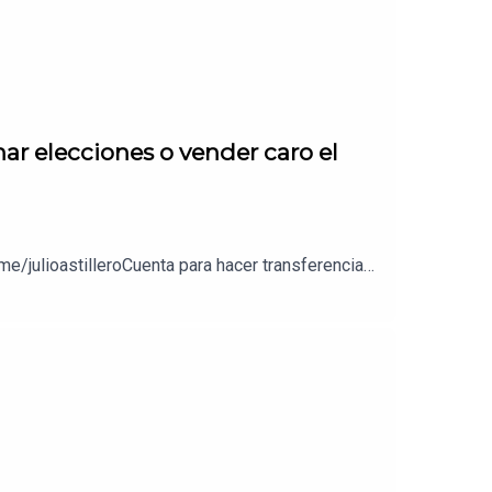
nar elecciones o vender caro el
e/julioastilleroCuenta para hacer transferencias
//julioastillerotienda.com/