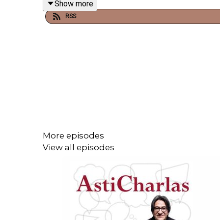
Show more
RSS
Enlace para hacer donaciones vía PayPal:
https://www.paypal.me/julioastillero
Cuenta para hacer transferencias a cuenta BBVA
CLABE: 012 320 01539408017 2
More episodes
View all episodes
Tienda:
https://julioastillerotienda.com/