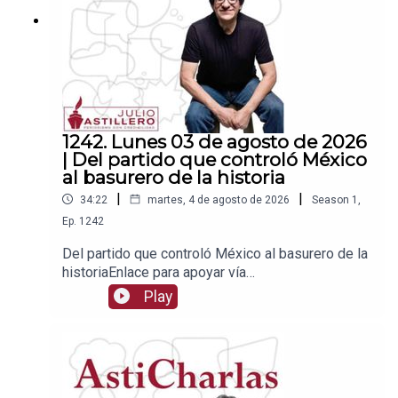
1242. Lunes 03 de agosto de 2026
| Del partido que controló México
al basurero de la historia
|
|
34:22
martes, 4 de agosto de 2026
Season
1
,
Ep.
1242
Del partido que controló México al basurero de la
historiaEnlace para apoyar vía
Patreon:https://www.patreon.com/julioastilleroEnl
Play
ace para hacer donaciones vía
PayPal:https://www.paypal.me/julioastilleroCuent
a para hacer transferencias a cuenta BBVA a
nombre de Julio Hernández López:
1539408017CLABE: 012 320 01539408017