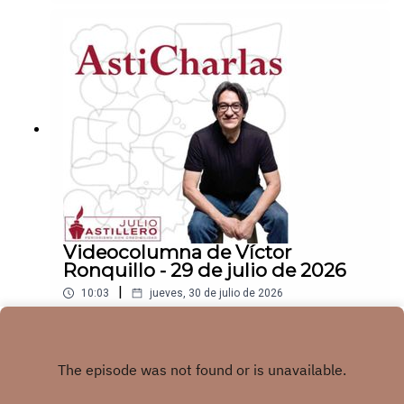
ace para hacer donaciones vía
PayPal:https://www.paypal.me/julioastilleroCuent
a para hacer transferencias a cuenta BBVA a
nombre de Julio Hernández López:
1539408017CLABE: 012 320 01539408017
2Tienda:https://julioastillerotienda.com/
Videocolumna de Víctor
Ronquillo - 29 de julio de 2026
|
10:03
jueves, 30 de julio de 2026
¿Periodismo para el negocio o para las
audiencias? | Víctor RonquilloEnlace para apoyar
vía
Play
Patreon:https://www.patreon.com/julioastilleroEnl
ace para hacer donaciones vía