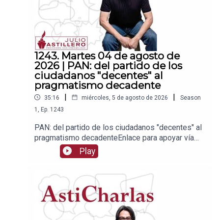
1243. Martes 04 de agosto de
2026 | PAN: del partido de los
ciudadanos "decentes" al
pragmatismo decadente
|
|
35:16
miércoles, 5 de agosto de 2026
Season
1
,
Ep.
1243
PAN: del partido de los ciudadanos "decentes" al
pragmatismo decadenteEnlace para apoyar vía
Patreon:https://www.patreon.com/julioastilleroEnl
Play
ace para hacer donaciones vía
PayPal:https://www.paypal.me/julioastilleroCuent
a para hacer transferencias a cuenta BBVA a
nombre de Julio Hernández López:
1539408017CLABE: 012 320 01539408017
2Tienda:https://julioastillerotienda.com/