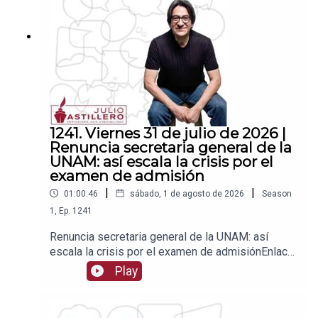
1539408017CLABE: 012 320 01539408017
2Tienda:https://julioastillerotienda.com/
1241. Viernes 31 de julio de 2026 |
Renuncia secretaria general de la
UNAM: así escala la crisis por el
examen de admisión
|
|
01:00:46
sábado, 1 de agosto de 2026
Season
1
,
Ep.
1241
Renuncia secretaria general de la UNAM: así
escala la crisis por el examen de admisiónEnlace
para apoyar vía
Play
Patreon:https://www.patreon.com/julioastilleroEnl
ace para hacer donaciones vía
PayPal:https://www.paypal.me/julioastilleroCuent