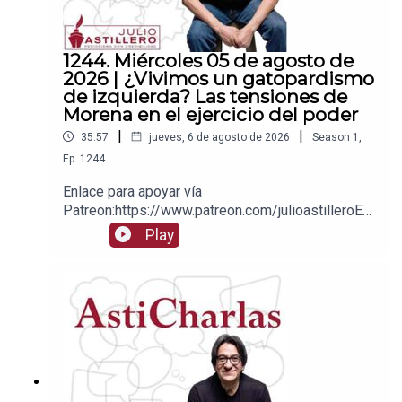
1244. Miércoles 05 de agosto de
2026 | ¿Vivimos un gatopardismo
de izquierda? Las tensiones de
Morena en el ejercicio del poder
|
|
35:57
jueves, 6 de agosto de 2026
Season
1
,
Ep.
1244
Enlace para apoyar vía
Patreon:https://www.patreon.com/julioastilleroEnl
ace para hacer donaciones vía
Play
PayPal:https://www.paypal.me/julioastilleroCuent
a para hacer transferencias a cuenta BBVA a
nombre de Julio Hernández López:
1539408017CLABE: 012 320 01539408017
2Tienda:https://julioastillerotienda.com/