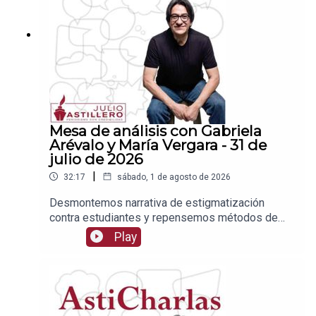
2Tienda:https://julioastillerotienda.com/
Mesa de análisis con Gabriela
Arévalo y María Vergara - 31 de
julio de 2026
|
32:17
sábado, 1 de agosto de 2026
Desmontemos narrativa de estigmatización
contra estudiantes y repensemos métodos de
admisiónEnlace para apoyar vía
Play
Patreon:https://www.patreon.com/julioastilleroEnl
ace para hacer donaciones vía
PayPal:https://www.paypal.me/julioastilleroCuent
a para hacer transferencias a cuenta BBVA a
nombre de Julio Hernández López: