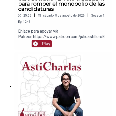
para romper el monopolio de las
candidaturas
|
|
25:55
sábado, 8 de agosto de 2026
Season
1
,
Ep.
1246
Enlace para apoyar vía
Patreon:https://www.patreon.com/julioastilleroEnl
ace para hacer donaciones vía
Play
PayPal:https://www.paypal.me/julioastilleroCuent
a para hacer transferencias a cuenta BBVA a
nombre de Julio Hernández López:
1539408017CLABE: 012 320 01539408017
2Tienda:https://julioastillerotienda.com/