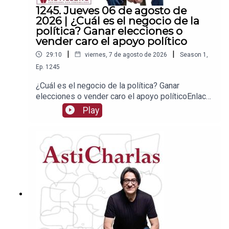
1245. Jueves 06 de agosto de
2026 | ¿Cuál es el negocio de la
política? Ganar elecciones o
vender caro el apoyo político
|
|
29:10
viernes, 7 de agosto de 2026
Season
1
,
Ep.
1245
¿Cuál es el negocio de la política? Ganar
elecciones o vender caro el apoyo políticoEnlace
para apoyar vía
Play
Patreon:https://www.patreon.com/julioastilleroEnl
ace para hacer donaciones vía
PayPal:https://www.paypal.me/julioastilleroCuent
a para hacer transferencias a cuenta BBVA a
nombre de Julio Hernández López:
1539408017CLABE: 012 320 01539408017
2Tienda:https://julioastillerotienda.com/