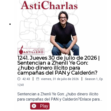
a para hacer transferencias a cuenta BBVA a
nombre de Julio Hernández López:
1539408017CLABE: 012 320 01539408017
2Tienda:https://julioastillerotienda.com/
1241. Jueves 30 de julio de 2026 |
Sentencian a Zhenli Ye Gon:
¿hubo dinero ilícito para
campañas del PAN y Calderón?
|
|
42:43
viernes, 31 de julio de 2026
Season
1
,
Ep.
1241
Sentencian a Zhenli Ye Gon: ¿hubo dinero ilícito
para campañas del PAN y Calderón?Enlace para
apoyar vía
Play
Patreon:https://www.patreon.com/julioastilleroEnl