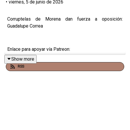
•
viernes, 5 de junio de 2026
Corruptelas de Morena dan fuerza a oposición:
Guadalupe Correa
Enlace para apoyar vía Patreon:
Show more
https://www.patreon.com/julioastillero
RSS
Enlace para hacer donaciones vía PayPal:
https://www.paypal.me/julioastillero
Cuenta para hacer transferencias a cuenta BBVA a
nombre de Julio Hernández López: 1539408017