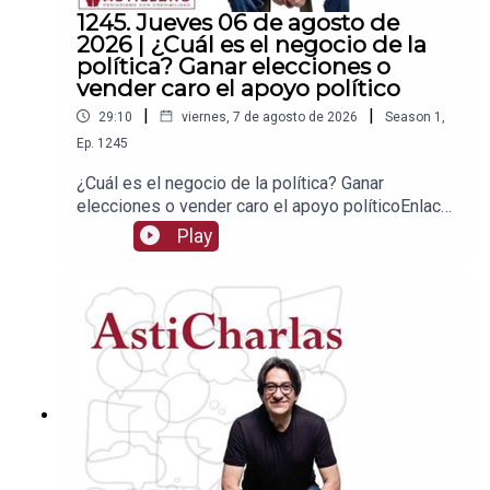
1245. Jueves 06 de agosto de
2026 | ¿Cuál es el negocio de la
política? Ganar elecciones o
vender caro el apoyo político
|
|
29:10
viernes, 7 de agosto de 2026
Season
1
,
Ep.
1245
¿Cuál es el negocio de la política? Ganar
elecciones o vender caro el apoyo políticoEnlace
para apoyar vía
Play
Patreon:https://www.patreon.com/julioastilleroEnl
ace para hacer donaciones vía
PayPal:https://www.paypal.me/julioastilleroCuent
a para hacer transferencias a cuenta BBVA a
nombre de Julio Hernández López:
1539408017CLABE: 012 320 01539408017
2Tienda:https://julioastillerotienda.com/