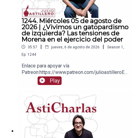
1244. Miércoles 05 de agosto de
2026 | ¿Vivimos un gatopardismo
de izquierda? Las tensiones de
Morena en el ejercicio del poder
|
|
35:57
jueves, 6 de agosto de 2026
Season
1
,
Ep.
1244
Enlace para apoyar vía
Patreon:https://www.patreon.com/julioastilleroEnl
ace para hacer donaciones vía
Play
PayPal:https://www.paypal.me/julioastilleroCuent
a para hacer transferencias a cuenta BBVA a
nombre de Julio Hernández López:
1539408017CLABE: 012 320 01539408017
2Tienda:https://julioastillerotienda.com/