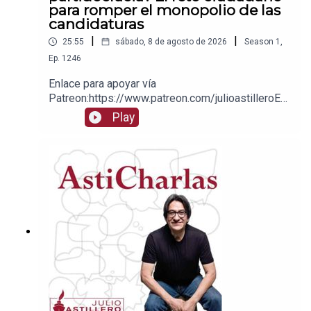
para romper el monopolio de las
candidaturas
|
|
25:55
sábado, 8 de agosto de 2026
Season
1
,
Ep.
1246
Enlace para apoyar vía
Patreon:https://www.patreon.com/julioastilleroEnl
ace para hacer donaciones vía
Play
PayPal:https://www.paypal.me/julioastilleroCuent
a para hacer transferencias a cuenta BBVA a
nombre de Julio Hernández López:
1539408017CLABE: 012 320 01539408017
2Tienda:https://julioastillerotienda.com/