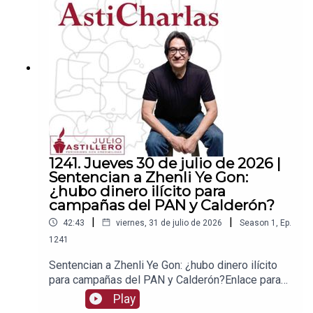
a para hacer transferencias a cuenta BBVA a
nombre de Julio Hernández López:
1539408017CLABE: 012 320 01539408017
2Tienda:https://julioastillerotienda.com/
1241. Jueves 30 de julio de 2026 |
Sentencian a Zhenli Ye Gon:
¿hubo dinero ilícito para
campañas del PAN y Calderón?
|
|
42:43
viernes, 31 de julio de 2026
Season
1
,
Ep.
1241
Sentencian a Zhenli Ye Gon: ¿hubo dinero ilícito
para campañas del PAN y Calderón?Enlace para
apoyar vía
Play
Patreon:https://www.patreon.com/julioastilleroEnl