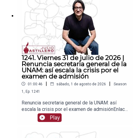
1539408017CLABE: 012 320 01539408017
2Tienda:https://julioastillerotienda.com/
1241. Viernes 31 de julio de 2026 |
Renuncia secretaria general de la
UNAM: así escala la crisis por el
examen de admisión
|
|
01:00:46
sábado, 1 de agosto de 2026
Season
1
,
Ep.
1241
Renuncia secretaria general de la UNAM: así
escala la crisis por el examen de admisiónEnlace
para apoyar vía
Play
Patreon:https://www.patreon.com/julioastilleroEnl
ace para hacer donaciones vía
PayPal:https://www.paypal.me/julioastilleroCuent