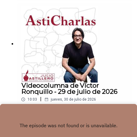
ace para hacer donaciones vía
PayPal:https://www.paypal.me/julioastilleroCuent
a para hacer transferencias a cuenta BBVA a
nombre de Julio Hernández López:
1539408017CLABE: 012 320 01539408017
2Tienda:https://julioastillerotienda.com/
Videocolumna de Víctor
Ronquillo - 29 de julio de 2026
|
10:03
jueves, 30 de julio de 2026
¿Periodismo para el negocio o para las
audiencias? | Víctor RonquilloEnlace para apoyar
vía
Play
Patreon:https://www.patreon.com/julioastilleroEnl
ace para hacer donaciones vía