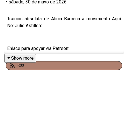
•
sábado, 30 de mayo de 2026
Traición absoluta de Alicia Bárcena a movimiento Aquí
No: Julio Astillero
Enlace para apoyar vía Patreon:
Show more
https://www.patreon.com/julioastillero
RSS
Enlace para hacer donaciones vía PayPal:
https://www.paypal.me/julioastillero
Cuenta para hacer transferencias a cuenta BBVA a
nombre de Julio Hernández López: 1539408017