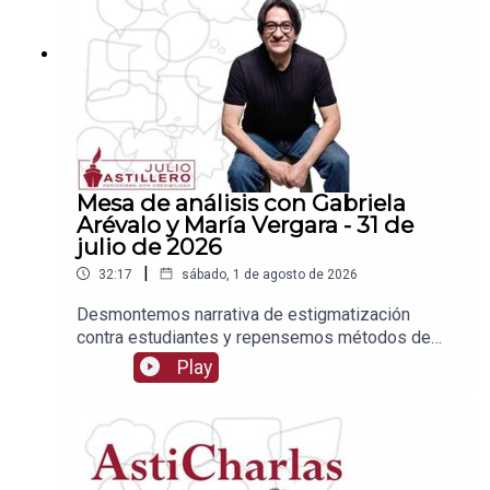
2Tienda:https://julioastillerotienda.com/
Mesa de análisis con Gabriela
Arévalo y María Vergara - 31 de
julio de 2026
|
32:17
sábado, 1 de agosto de 2026
Desmontemos narrativa de estigmatización
contra estudiantes y repensemos métodos de
admisiónEnlace para apoyar vía
Play
Patreon:https://www.patreon.com/julioastilleroEnl
ace para hacer donaciones vía
PayPal:https://www.paypal.me/julioastilleroCuent
a para hacer transferencias a cuenta BBVA a
nombre de Julio Hernández López: