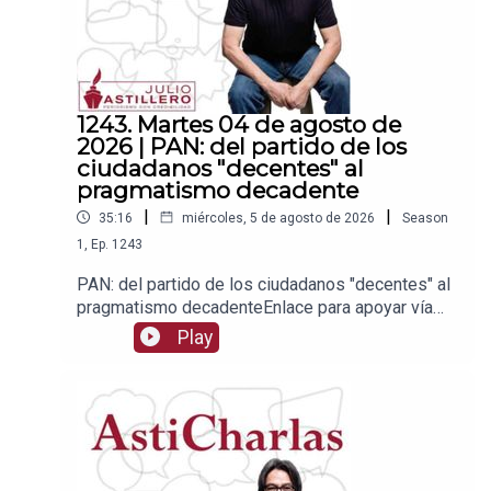
1243. Martes 04 de agosto de
2026 | PAN: del partido de los
ciudadanos "decentes" al
pragmatismo decadente
|
|
35:16
miércoles, 5 de agosto de 2026
Season
1
,
Ep.
1243
PAN: del partido de los ciudadanos "decentes" al
pragmatismo decadenteEnlace para apoyar vía
Patreon:https://www.patreon.com/julioastilleroEnl
Play
ace para hacer donaciones vía
PayPal:https://www.paypal.me/julioastilleroCuent
a para hacer transferencias a cuenta BBVA a
nombre de Julio Hernández López:
1539408017CLABE: 012 320 01539408017
2Tienda:https://julioastillerotienda.com/