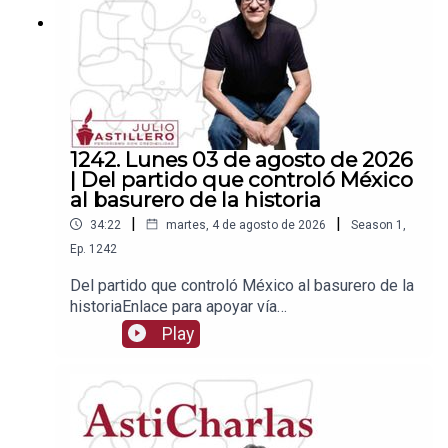
1242. Lunes 03 de agosto de 2026
| Del partido que controló México
al basurero de la historia
|
|
34:22
martes, 4 de agosto de 2026
Season
1
,
Ep.
1242
Del partido que controló México al basurero de la
historiaEnlace para apoyar vía
Patreon:https://www.patreon.com/julioastilleroEnl
Play
ace para hacer donaciones vía
PayPal:https://www.paypal.me/julioastilleroCuent
a para hacer transferencias a cuenta BBVA a
nombre de Julio Hernández López:
1539408017CLABE: 012 320 01539408017