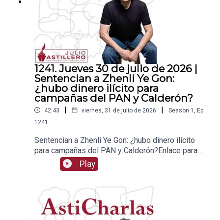
1241. Jueves 30 de julio de 2026 |
Sentencian a Zhenli Ye Gon:
¿hubo dinero ilícito para
campañas del PAN y Calderón?
|
|
42:43
viernes, 31 de julio de 2026
Season
1
,
Ep.
1241
Sentencian a Zhenli Ye Gon: ¿hubo dinero ilícito
para campañas del PAN y Calderón?Enlace para
apoyar vía
Play
Patreon:https://www.patreon.com/julioastilleroEnl
ace para hacer donaciones vía
PayPal:https://www.paypal.me/julioastilleroCuent
a para hacer transferencias a cuenta BBVA a
nombre de Julio Hernández López: