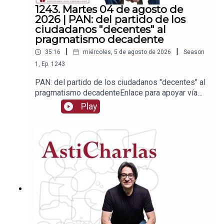
1243. Martes 04 de agosto de
2026 | PAN: del partido de los
ciudadanos "decentes" al
pragmatismo decadente
|
|
35:16
miércoles, 5 de agosto de 2026
Season
1
,
Ep.
1243
PAN: del partido de los ciudadanos "decentes" al
pragmatismo decadenteEnlace para apoyar vía
Patreon:https://www.patreon.com/julioastilleroEnl
Play
ace para hacer donaciones vía
PayPal:https://www.paypal.me/julioastilleroCuent
a para hacer transferencias a cuenta BBVA a
nombre de Julio Hernández López:
1539408017CLABE: 012 320 01539408017
2Tienda:https://julioastillerotienda.com/