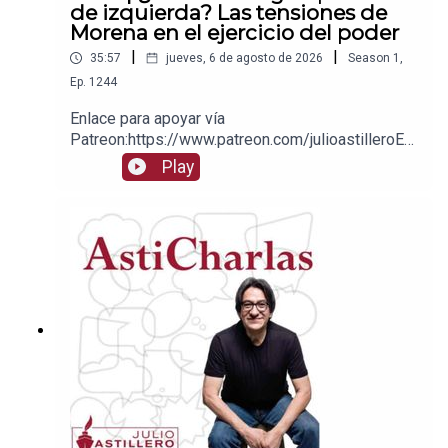
de izquierda? Las tensiones de
Morena en el ejercicio del poder
|
|
35:57
jueves, 6 de agosto de 2026
Season
1
,
Ep.
1244
Enlace para apoyar vía
Patreon:https://www.patreon.com/julioastilleroEnl
ace para hacer donaciones vía
Play
PayPal:https://www.paypal.me/julioastilleroCuent
a para hacer transferencias a cuenta BBVA a
nombre de Julio Hernández López:
1539408017CLABE: 012 320 01539408017
2Tienda:https://julioastillerotienda.com/