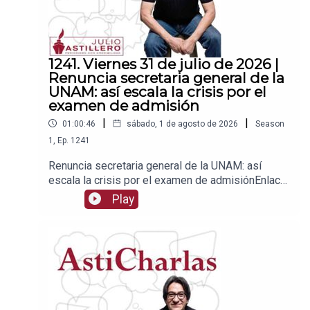
1241. Viernes 31 de julio de 2026 |
Renuncia secretaria general de la
UNAM: así escala la crisis por el
examen de admisión
|
|
01:00:46
sábado, 1 de agosto de 2026
Season
1
,
Ep.
1241
Renuncia secretaria general de la UNAM: así
escala la crisis por el examen de admisiónEnlace
para apoyar vía
Play
Patreon:https://www.patreon.com/julioastilleroEnl
ace para hacer donaciones vía
PayPal:https://www.paypal.me/julioastilleroCuent
a para hacer transferencias a cuenta BBVA a
nombre de Julio Hernández López:
1539408017CLABE: 012 320 01539408017
2Tienda:https://julioastillerotienda.com/