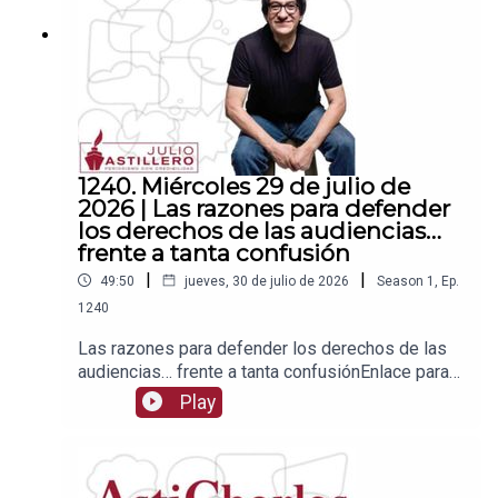
2Tienda:https://julioastillerotienda.com/
1240. Miércoles 29 de julio de
2026 | Las razones para defender
los derechos de las audiencias…
frente a tanta confusión
|
|
49:50
jueves, 30 de julio de 2026
Season
1
,
Ep.
1240
Las razones para defender los derechos de las
audiencias… frente a tanta confusiónEnlace para
apoyar vía
Play
Patreon:https://www.patreon.com/julioastilleroEnl
ace para hacer donaciones vía
PayPal:https://www.paypal.me/julioastilleroCuent
a para hacer transferencias a cuenta BBVA a