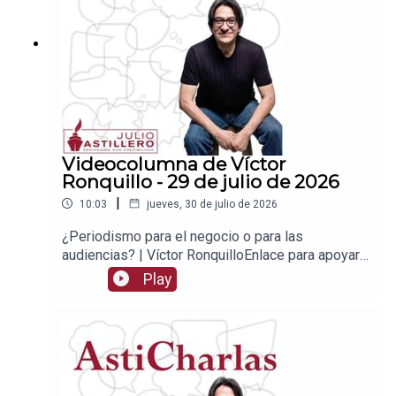
1539408017CLABE: 012 320 01539408017
2Tienda:https://julioastillerotienda.com/
Videocolumna de Víctor
Ronquillo - 29 de julio de 2026
|
10:03
jueves, 30 de julio de 2026
¿Periodismo para el negocio o para las
audiencias? | Víctor RonquilloEnlace para apoyar
vía
Play
Patreon:https://www.patreon.com/julioastilleroEnl
ace para hacer donaciones vía
PayPal:https://www.paypal.me/julioastilleroCuent
a para hacer transferencias a cuenta BBVA a
nombre de Julio Hernández López:
1539408017CLABE: 012 320 01539408017