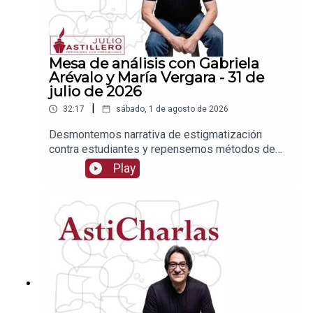
Mesa de análisis con Gabriela
Arévalo y María Vergara - 31 de
julio de 2026
|
32:17
sábado, 1 de agosto de 2026
Desmontemos narrativa de estigmatización
contra estudiantes y repensemos métodos de
admisiónEnlace para apoyar vía
Play
Patreon:https://www.patreon.com/julioastilleroEnl
ace para hacer donaciones vía
PayPal:https://www.paypal.me/julioastilleroCuent
a para hacer transferencias a cuenta BBVA a
nombre de Julio Hernández López:
1539408017CLABE: 012 320 01539408017
2Tienda:https://julioastillerotienda.com/