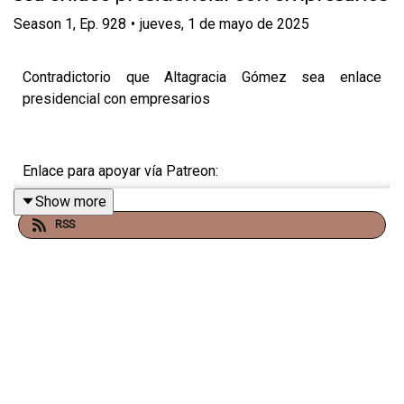
Season
1
,
Ep.
928
•
jueves, 1 de mayo de 2025
Contradictorio que Altagracia Gómez sea enlace
presidencial con empresarios
Enlace para apoyar vía Patreon:
Show more
https://www.patreon.com/julioastillero
RSS
Enlace para hacer donaciones vía PayPal:
https://www.paypal.me/julioastillero
Cuenta para hacer transferencias a cuenta BBVA a