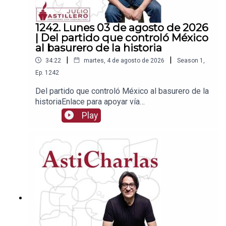
1242. Lunes 03 de agosto de 2026
| Del partido que controló México
al basurero de la historia
|
|
34:22
martes, 4 de agosto de 2026
Season
1
,
Ep.
1242
Del partido que controló México al basurero de la
historiaEnlace para apoyar vía
Patreon:https://www.patreon.com/julioastilleroEnl
Play
ace para hacer donaciones vía
PayPal:https://www.paypal.me/julioastilleroCuent
a para hacer transferencias a cuenta BBVA a
nombre de Julio Hernández López:
1539408017CLABE: 012 320 01539408017
2Tienda:https://julioastillerotienda.com/