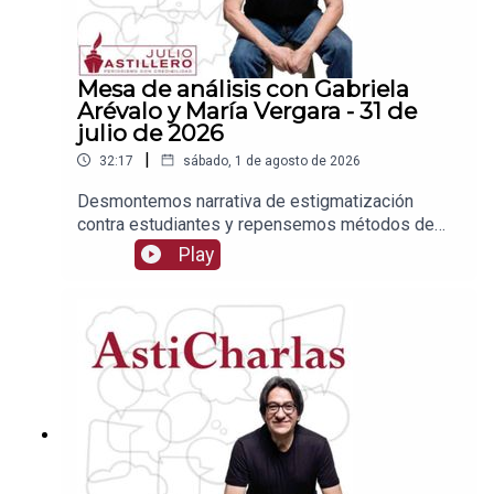
Mesa de análisis con Gabriela
Arévalo y María Vergara - 31 de
julio de 2026
|
32:17
sábado, 1 de agosto de 2026
Desmontemos narrativa de estigmatización
contra estudiantes y repensemos métodos de
admisiónEnlace para apoyar vía
Play
Patreon:https://www.patreon.com/julioastilleroEnl
ace para hacer donaciones vía
PayPal:https://www.paypal.me/julioastilleroCuent
a para hacer transferencias a cuenta BBVA a
nombre de Julio Hernández López:
1539408017CLABE: 012 320 01539408017
2Tienda:https://julioastillerotienda.com/