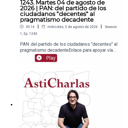
1243. Martes 04 de agosto de
2026 | PAN: del partido de los
ciudadanos "decentes" al
pragmatismo decadente
|
|
35:16
miércoles, 5 de agosto de 2026
Season
1
,
Ep.
1243
PAN: del partido de los ciudadanos "decentes" al
pragmatismo decadenteEnlace para apoyar vía
Patreon:https://www.patreon.com/julioastilleroEnl
Play
ace para hacer donaciones vía
PayPal:https://www.paypal.me/julioastilleroCuent
a para hacer transferencias a cuenta BBVA a
nombre de Julio Hernández López:
1539408017CLABE: 012 320 01539408017
2Tienda:https://julioastillerotienda.com/