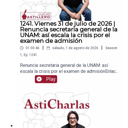
1241. Viernes 31 de julio de 2026 |
Renuncia secretaria general de la
UNAM: así escala la crisis por el
examen de admisión
|
|
01:00:46
sábado, 1 de agosto de 2026
Season
1
,
Ep.
1241
Renuncia secretaria general de la UNAM: así
escala la crisis por el examen de admisiónEnlace
para apoyar vía
Play
Patreon:https://www.patreon.com/julioastilleroEnl
ace para hacer donaciones vía
PayPal:https://www.paypal.me/julioastilleroCuent
a para hacer transferencias a cuenta BBVA a
nombre de Julio Hernández López:
1539408017CLABE: 012 320 01539408017
2Tienda:https://julioastillerotienda.com/