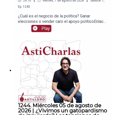
|
|
29:10
viernes, 7 de agosto de 2026
Season
1
,
Ep.
1245
¿Cuál es el negocio de la política? Ganar
elecciones o vender caro el apoyo políticoEnlace
para apoyar vía
Play
Patreon:https://www.patreon.com/julioastilleroEnl
ace para hacer donaciones vía
PayPal:https://www.paypal.me/julioastilleroCuent
a para hacer transferencias a cuenta BBVA a
nombre de Julio Hernández López:
1539408017CLABE: 012 320 01539408017
2Tienda:https://julioastillerotienda.com/
1244. Miércoles 05 de agosto de
2026 | ¿Vivimos un gatopardismo