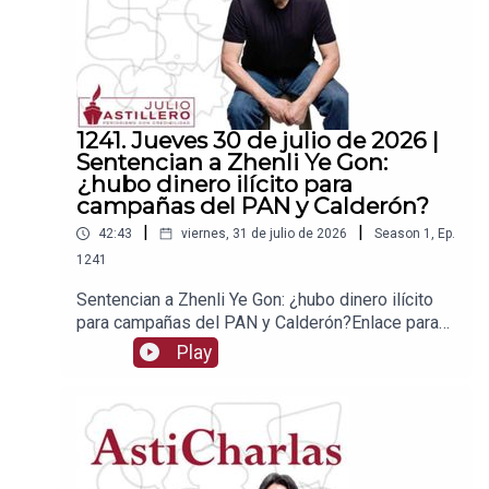
1241. Jueves 30 de julio de 2026 |
Sentencian a Zhenli Ye Gon:
¿hubo dinero ilícito para
campañas del PAN y Calderón?
|
|
42:43
viernes, 31 de julio de 2026
Season
1
,
Ep.
1241
Sentencian a Zhenli Ye Gon: ¿hubo dinero ilícito
para campañas del PAN y Calderón?Enlace para
apoyar vía
Play
Patreon:https://www.patreon.com/julioastilleroEnl
ace para hacer donaciones vía
PayPal:https://www.paypal.me/julioastilleroCuent
a para hacer transferencias a cuenta BBVA a
nombre de Julio Hernández López:
1539408017CLABE: 012 320 01539408017