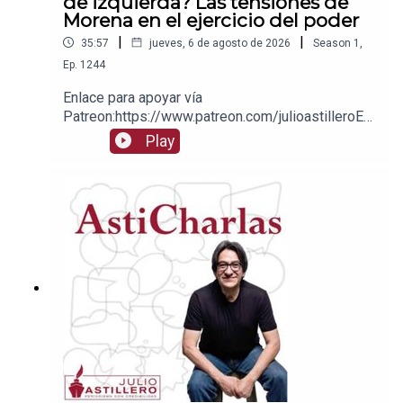
de izquierda? Las tensiones de
Morena en el ejercicio del poder
|
|
35:57
jueves, 6 de agosto de 2026
Season
1
,
Ep.
1244
Enlace para apoyar vía
Patreon:https://www.patreon.com/julioastilleroEnl
ace para hacer donaciones vía
Play
PayPal:https://www.paypal.me/julioastilleroCuent
a para hacer transferencias a cuenta BBVA a
nombre de Julio Hernández López:
1539408017CLABE: 012 320 01539408017
2Tienda:https://julioastillerotienda.com/