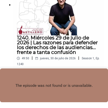
1240. Miércoles 29 de julio de
2026 | Las razones para defender
los derechos de las audiencias…
frente a tanta confusión
|
|
49:50
jueves, 30 de julio de 2026
Season
1
,
Ep.
1240
Las razones para defender los derechos de las
audiencias… frente a tanta confusiónEnlace para
apoyar vía
Play
Patreon:https://www.patreon.com/julioastilleroEnl
ace para hacer donaciones vía
PayPal:https://www.paypal.me/julioastilleroCuent
a para hacer transferencias a cuenta BBVA a