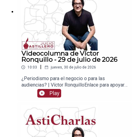
2Tienda:https://julioastillerotienda.com/
Videocolumna de Víctor
Ronquillo - 29 de julio de 2026
|
10:03
jueves, 30 de julio de 2026
¿Periodismo para el negocio o para las
audiencias? | Víctor RonquilloEnlace para apoyar
vía
Play
Patreon:https://www.patreon.com/julioastilleroEnl
ace para hacer donaciones vía
PayPal:https://www.paypal.me/julioastilleroCuent
a para hacer transferencias a cuenta BBVA a
nombre de Julio Hernández López:
1539408017CLABE: 012 320 01539408017
2Tienda:https://julioastillerotienda.com/