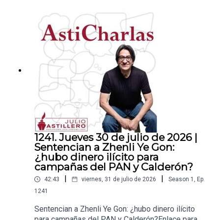
ace para hacer donaciones vía
PayPal:https://www.paypal.me/julioastilleroCuent
a para hacer transferencias a cuenta BBVA a
nombre de Julio Hernández López:
1539408017CLABE: 012 320 01539408017
2Tienda:https://julioastillerotienda.com/
1241. Jueves 30 de julio de 2026 |
Sentencian a Zhenli Ye Gon:
¿hubo dinero ilícito para
campañas del PAN y Calderón?
|
|
42:43
viernes, 31 de julio de 2026
Season
1
,
Ep.
1241
Sentencian a Zhenli Ye Gon: ¿hubo dinero ilícito
para campañas del PAN y Calderón?Enlace para