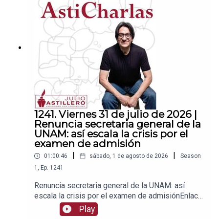
a para hacer transferencias a cuenta BBVA a
nombre de Julio Hernández López:
1539408017CLABE: 012 320 01539408017
2Tienda:https://julioastillerotienda.com/
1241. Viernes 31 de julio de 2026 |
Renuncia secretaria general de la
UNAM: así escala la crisis por el
examen de admisión
|
|
01:00:46
sábado, 1 de agosto de 2026
Season
1
,
Ep.
1241
Renuncia secretaria general de la UNAM: así
escala la crisis por el examen de admisiónEnlace
para apoyar vía
Play
Patreon:https://www.patreon.com/julioastilleroEnl