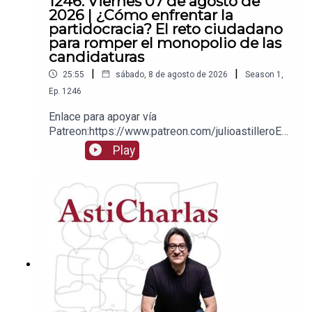
1246. Viernes 07 de agosto de
2026 | ¿Cómo enfrentar la
partidocracia? El reto ciudadano
para romper el monopolio de las
candidaturas
|
|
25:55
sábado, 8 de agosto de 2026
Season
1
,
Ep.
1246
Enlace para apoyar vía
Patreon:https://www.patreon.com/julioastilleroEnl
ace para hacer donaciones vía
Play
PayPal:https://www.paypal.me/julioastilleroCuent
a para hacer transferencias a cuenta BBVA a
nombre de Julio Hernández López:
1539408017CLABE: 012 320 01539408017
2Tienda:https://julioastillerotienda.com/