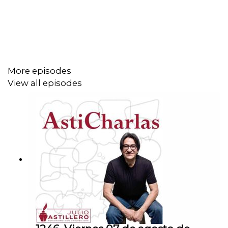
Cuenta para hacer transferencias a cuenta BBVA a
nombre de Julio Hernández López: 1539408017
CLABE: 012 320 01539408017 2
More episodes
Tienda:
View all episodes
https://julioastillerotienda.com/