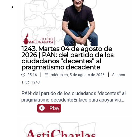
1243. Martes 04 de agosto de
2026 | PAN: del partido de los
ciudadanos "decentes" al
pragmatismo decadente
|
|
35:16
miércoles, 5 de agosto de 2026
Season
1
,
Ep.
1243
PAN: del partido de los ciudadanos "decentes" al
pragmatismo decadenteEnlace para apoyar vía
Patreon:https://www.patreon.com/julioastilleroEnl
Play
ace para hacer donaciones vía
PayPal:https://www.paypal.me/julioastilleroCuent
a para hacer transferencias a cuenta BBVA a
nombre de Julio Hernández López: