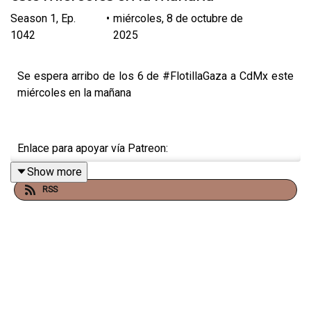
Season
1
,
Ep.
•
miércoles, 8 de octubre de
1042
2025
Se espera arribo de los 6 de #FlotillaGaza a CdMx este
miércoles en la mañana
Enlace para apoyar vía Patreon:
Show more
https://www.patreon.com/julioastillero
RSS
Enlace para hacer donaciones vía PayPal:
https://www.paypal.me/julioastillero