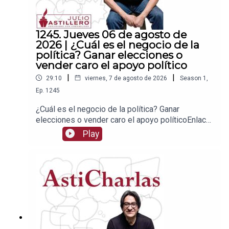
1245. Jueves 06 de agosto de
2026 | ¿Cuál es el negocio de la
política? Ganar elecciones o
vender caro el apoyo político
|
|
29:10
viernes, 7 de agosto de 2026
Season
1
,
Ep.
1245
¿Cuál es el negocio de la política? Ganar
elecciones o vender caro el apoyo políticoEnlace
para apoyar vía
Play
Patreon:https://www.patreon.com/julioastilleroEnl
ace para hacer donaciones vía
PayPal:https://www.paypal.me/julioastilleroCuent
a para hacer transferencias a cuenta BBVA a
nombre de Julio Hernández López:
1539408017CLABE: 012 320 01539408017
2Tienda:https://julioastillerotienda.com/