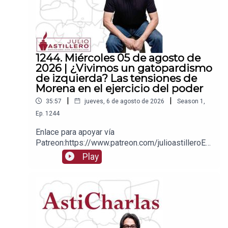
1244. Miércoles 05 de agosto de
2026 | ¿Vivimos un gatopardismo
de izquierda? Las tensiones de
Morena en el ejercicio del poder
|
|
35:57
jueves, 6 de agosto de 2026
Season
1
,
Ep.
1244
Enlace para apoyar vía
Patreon:https://www.patreon.com/julioastilleroEnl
ace para hacer donaciones vía
Play
PayPal:https://www.paypal.me/julioastilleroCuent
a para hacer transferencias a cuenta BBVA a
nombre de Julio Hernández López:
1539408017CLABE: 012 320 01539408017
2Tienda:https://julioastillerotienda.com/