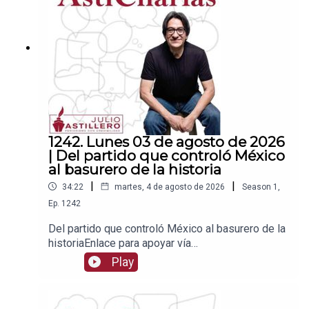
1539408017CLABE: 012 320 01539408017
2Tienda:https://julioastillerotienda.com/
1242. Lunes 03 de agosto de 2026
| Del partido que controló México
al basurero de la historia
|
|
34:22
martes, 4 de agosto de 2026
Season
1
,
Ep.
1242
Del partido que controló México al basurero de la
historiaEnlace para apoyar vía
Patreon:https://www.patreon.com/julioastilleroEnl
Play
ace para hacer donaciones vía
PayPal:https://www.paypal.me/julioastilleroCuent
a para hacer transferencias a cuenta BBVA a