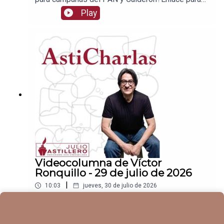
apoyar vía
Play
Patreon:https://www.patreon.com/julioastilleroEnl
ace para hacer donaciones vía
PayPal:https://www.paypal.me/julioastilleroCuent
a para hacer transferencias a cuenta BBVA a
nombre de Julio Hernández López:
1539408017CLABE: 012 320 01539408017
2Tienda:https://julioastillerotienda.com/
Videocolumna de Víctor
Ronquillo - 29 de julio de 2026
|
10:03
jueves, 30 de julio de 2026
¿Periodismo para el negocio o para las
audiencias? | Víctor RonquilloEnlace para apoyar