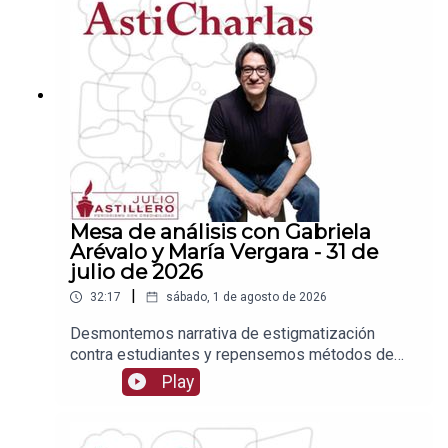
nombre de Julio Hernández López:
1539408017CLABE: 012 320 01539408017
2Tienda:https://julioastillerotienda.com/
Mesa de análisis con Gabriela
Arévalo y María Vergara - 31 de
julio de 2026
|
32:17
sábado, 1 de agosto de 2026
Desmontemos narrativa de estigmatización
contra estudiantes y repensemos métodos de
admisiónEnlace para apoyar vía
Play
Patreon:https://www.patreon.com/julioastilleroEnl
ace para hacer donaciones vía
PayPal:https://www.paypal.me/julioastilleroCuent