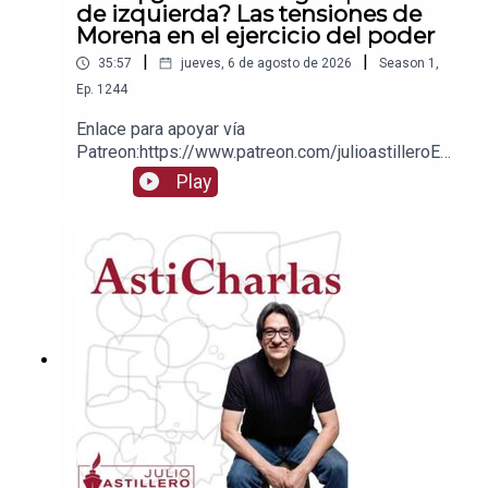
de izquierda? Las tensiones de
Morena en el ejercicio del poder
|
|
35:57
jueves, 6 de agosto de 2026
Season
1
,
Ep.
1244
Enlace para apoyar vía
Patreon:https://www.patreon.com/julioastilleroEnl
ace para hacer donaciones vía
Play
PayPal:https://www.paypal.me/julioastilleroCuent
a para hacer transferencias a cuenta BBVA a
nombre de Julio Hernández López:
1539408017CLABE: 012 320 01539408017
2Tienda:https://julioastillerotienda.com/