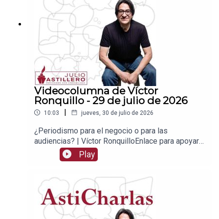
1539408017CLABE: 012 320 01539408017
2Tienda:https://julioastillerotienda.com/
Videocolumna de Víctor
Ronquillo - 29 de julio de 2026
|
10:03
jueves, 30 de julio de 2026
¿Periodismo para el negocio o para las
audiencias? | Víctor RonquilloEnlace para apoyar
vía
Play
Patreon:https://www.patreon.com/julioastilleroEnl
ace para hacer donaciones vía
PayPal:https://www.paypal.me/julioastilleroCuent
a para hacer transferencias a cuenta BBVA a
nombre de Julio Hernández López:
1539408017CLABE: 012 320 01539408017