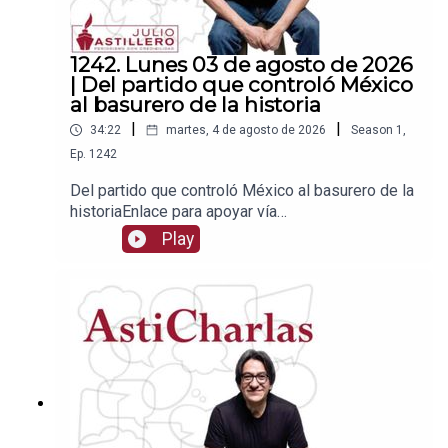
1242. Lunes 03 de agosto de 2026
| Del partido que controló México
al basurero de la historia
|
|
34:22
martes, 4 de agosto de 2026
Season
1
,
Ep.
1242
Del partido que controló México al basurero de la
historiaEnlace para apoyar vía
Patreon:https://www.patreon.com/julioastilleroEnl
Play
ace para hacer donaciones vía
PayPal:https://www.paypal.me/julioastilleroCuent
a para hacer transferencias a cuenta BBVA a
nombre de Julio Hernández López:
1539408017CLABE: 012 320 01539408017
2Tienda:https://julioastillerotienda.com/