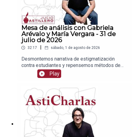
Mesa de análisis con Gabriela
Arévalo y María Vergara - 31 de
julio de 2026
|
32:17
sábado, 1 de agosto de 2026
Desmontemos narrativa de estigmatización
contra estudiantes y repensemos métodos de
admisiónEnlace para apoyar vía
Play
Patreon:https://www.patreon.com/julioastilleroEnl
ace para hacer donaciones vía
PayPal:https://www.paypal.me/julioastilleroCuent
a para hacer transferencias a cuenta BBVA a
nombre de Julio Hernández López:
1539408017CLABE: 012 320 01539408017
2Tienda:https://julioastillerotienda.com/