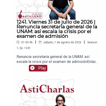
1241. Viernes 31 de julio de 2026 |
Renuncia secretaria general de la
UNAM: así escala la crisis por el
examen de admisión
|
|
01:00:46
sábado, 1 de agosto de 2026
Season
1
,
Ep.
1241
Renuncia secretaria general de la UNAM: así
escala la crisis por el examen de admisiónEnlace
para apoyar vía
Play
Patreon:https://www.patreon.com/julioastilleroEnl
ace para hacer donaciones vía
PayPal:https://www.paypal.me/julioastilleroCuent
a para hacer transferencias a cuenta BBVA a
nombre de Julio Hernández López:
1539408017CLABE: 012 320 01539408017
2Tienda:https://julioastillerotienda.com/