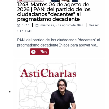
1243. Martes 04 de agosto de
2026 | PAN: del partido de los
ciudadanos "decentes" al
pragmatismo decadente
|
|
35:16
miércoles, 5 de agosto de 2026
Season
1
,
Ep.
1243
PAN: del partido de los ciudadanos "decentes" al
pragmatismo decadenteEnlace para apoyar vía
Patreon:https://www.patreon.com/julioastilleroEnl
Play
ace para hacer donaciones vía
PayPal:https://www.paypal.me/julioastilleroCuent
a para hacer transferencias a cuenta BBVA a
nombre de Julio Hernández López:
1539408017CLABE: 012 320 01539408017
2Tienda:https://julioastillerotienda.com/