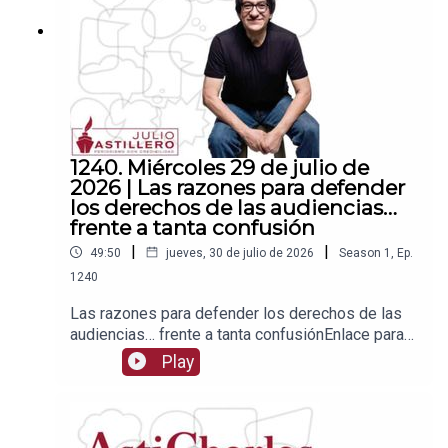
2Tienda:https://julioastillerotienda.com/
1240. Miércoles 29 de julio de
2026 | Las razones para defender
los derechos de las audiencias…
frente a tanta confusión
|
|
49:50
jueves, 30 de julio de 2026
Season
1
,
Ep.
1240
Las razones para defender los derechos de las
audiencias… frente a tanta confusiónEnlace para
apoyar vía
Play
Patreon:https://www.patreon.com/julioastilleroEnl
ace para hacer donaciones vía
PayPal:https://www.paypal.me/julioastilleroCuent
a para hacer transferencias a cuenta BBVA a