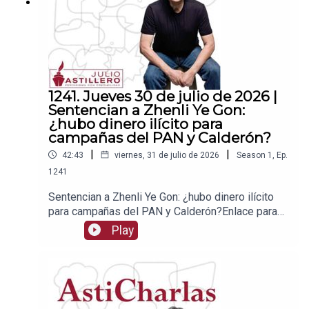
1241. Jueves 30 de julio de 2026 |
Sentencian a Zhenli Ye Gon:
¿hubo dinero ilícito para
campañas del PAN y Calderón?
|
|
42:43
viernes, 31 de julio de 2026
Season
1
,
Ep.
1241
Sentencian a Zhenli Ye Gon: ¿hubo dinero ilícito
para campañas del PAN y Calderón?Enlace para
apoyar vía
Play
Patreon:https://www.patreon.com/julioastilleroEnl
ace para hacer donaciones vía
PayPal:https://www.paypal.me/julioastilleroCuent
a para hacer transferencias a cuenta BBVA a
nombre de Julio Hernández López: