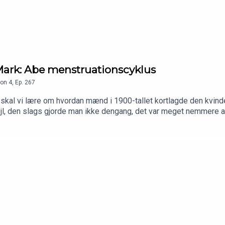
ark: Abe menstruationscyklus
on
4
,
Ep.
267
 skal vi lære om hvordan mænd i 1900-tallet kortlagde den kvind
jl, den slags gjorde man ikke dengang, det var meget nemmere at
i øjet på sig selv. Det er meget klogt i dag.Hvis du vil være med
e https://vudfordret.10er.appDu kan også tjekke vores webshop: 
 på vores hjemmeside:https://videnskabeligtudfordret.dk/lytterin
til Christian Eiming for disclaimer.Tak til Barometer-Bjarke for