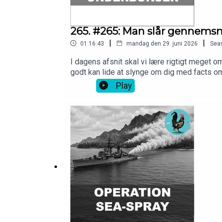
265. #265: Man slår gennemsn
|
|
01:16:43
mandag den 29. juni 2026
Sea
I dagens afsnit skal vi lære rigtigt meget om
godt kan lide at slynge om dig med facts om
live med os på Discord kan dustøtte os på 1
Play
bit.ly/vushop. Der er enhønsetrøje! Send os 
hjemmeside:https://videnskabeligtudfordret.
for disclaimer.Tak til Barometer-Bjarke for
faecal microbiota transplantation product
Bacteria Cells in the Bodyhttps://pmc.ncbi
gas production via flatushttps://www.scie