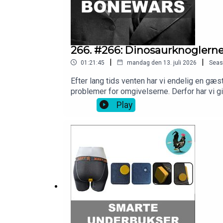
266. #266: Dinosaurknoglern
|
|
01:21:45
mandag den 13. juli 2026
Seas
Efter lang tids venten har vi endelig en gæs
problemer for omgivelserne. Derfor har vi gi
involverede!Hvis du vil være med til at opt
Play
https://vudfordret.10er.app Du kan også tje
vores hjemmeside:https://videnskabeligtudfo
Eiming for disclaimer.Tak til Barometer-Bj