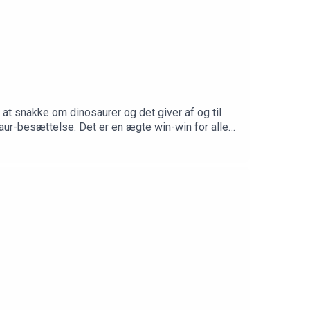
 at snakke om dinosaurer og det giver af og til
osaur-besættelse. Det er en ægte win-win for alle
f vores kernelyttere
anvittig videnskab eller stil et spørgsmål på
g.videnskabeligtudfordret.dk Tak til Christian