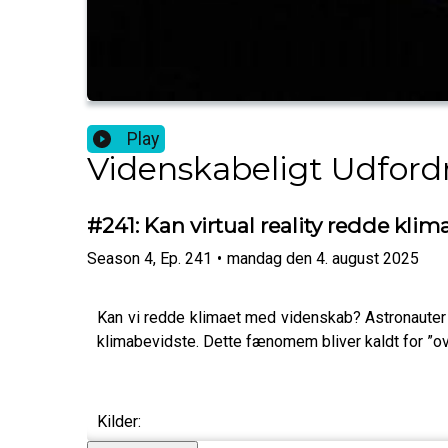
Play
Videnskabeligt Udford
#241: Kan virtual reality redde klim
Season
4
,
Ep.
241
•
mandag den 4. august 2025
Kan vi redde klimaet med videnskab? Astronauter 
klimabevidste. Dette fænomem bliver kaldt for ”o
Kilder: