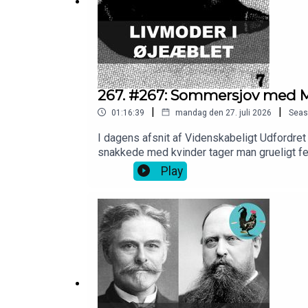
Tak til Christian Eiming for disclaimer.
Tak til Barometer-Bjarke for Gak-O-meteret.
267. #267: Sommersjov med M
|
|
Husk at være dumme 🧠
01:16:39
mandag den 27. juli 2026
Seas
I dagens afsnit af Videnskabeligt Udfordret
snakkede med kvinder tager man grueligt fe
nogen aber så de kunne få menstruration ind 
Play
os på 10er og blive en af vores kernelytter
vanvittig videnskab eller stil et spørgsmål
afsnit:soeg.videnskabeligtudfordret.dk Tak 