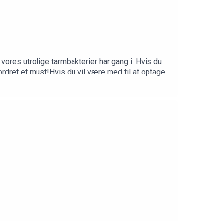
d vores utrolige tarmbakterier har gang i. Hvis du
rdret et must!Hvis du vil være med til at optage
pp Du kan også tjekke vores webshop:
nskabeligtudfordret.dk Tak til Christian Eiming
nditions on live bacteria in partially processed
evised Estimates for the Number of Human and
ble for long-term monitoring of gut microbial