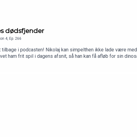
es dødsfjender
on
4
,
Ep.
266
t tilbage i podcasten! Nikolaj kan simpelthen ikke lade være med
vet ham frit spil i dagens afsnit, så han kan få afløb for sin din
age live med os på Discord kan dustøtte os på 10er og blive en a
kke vores webshop: bit.ly/vushop. Der er enhønsetrøje! Send os v
rdret.dk/lytterindsendelserSøg i vores arkiv af gamle afsnit:soe
arke for Gak-O-meteret. Husk at være dumme 🧠