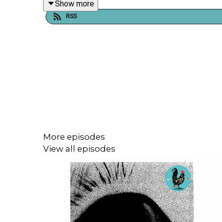
Show more
RSS
Du kan også tjekke vores webshop: bit.ly/vushop. 
hønsetrøje!
Send os vanvittig videnskab eller stil et spørgsmå
Instagram eller vudfordret@gmail.com
More episodes
View all episodes
Tak til Christian Eiming for disclaimer.
Tak til Barometer-Bjarke for Gak-O-meteret.
Husk at være dumme 🧠