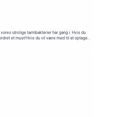
d vores utrolige tarmbakterier har gang i. Hvis du
rdret et must!Hvis du vil være med til at optage
pp Du kan også tjekke vores webshop:
nskabeligtudfordret.dk Tak til Christian Eiming
nditions on live bacteria in partially processed
evised Estimates for the Number of Human and
ble for long-term monitoring of gut microbial