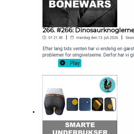
266. #266: Dinosaurknoglern
|
|
01:21:45
mandag den 13. juli 2026
Seas
Efter lang tids venten har vi endelig en gæs
problemer for omgivelserne. Derfor har vi gi
involverede!Hvis du vil være med til at opt
Play
https://vudfordret.10er.app Du kan også tje
vores hjemmeside:https://videnskabeligtudfo
Eiming for disclaimer.Tak til Barometer-Bj