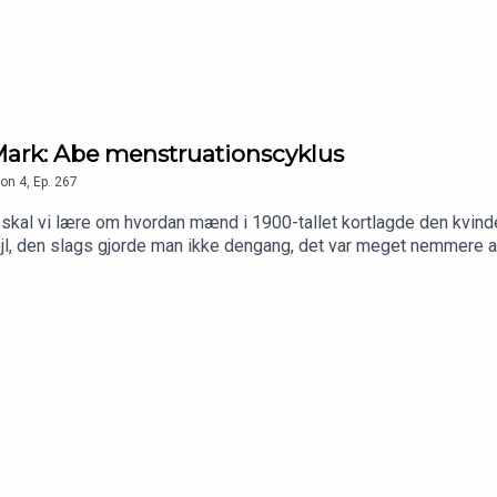
ark: Abe menstruationscyklus
on
4
,
Ep.
267
 skal vi lære om hvordan mænd i 1900-tallet kortlagde den kvind
jl, den slags gjorde man ikke dengang, det var meget nemmere at
i øjet på sig selv. Det er meget klogt i dag.Hvis du vil være med
e https://vudfordret.10er.appDu kan også tjekke vores webshop: 
 på vores hjemmeside:https://videnskabeligtudfordret.dk/lytterin
til Christian Eiming for disclaimer.Tak til Barometer-Bjarke for