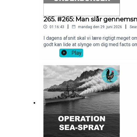
265. #265: Man slår gennemsn
|
|
01:16:43
mandag den 29. juni 2026
Sea
I dagens afsnit skal vi lære rigtigt meget om
godt kan lide at slynge om dig med facts om
live med os på Discord kan dustøtte os på 1
Play
bit.ly/vushop. Der er enhønsetrøje! Send os 
hjemmeside:https://videnskabeligtudfordret.
for disclaimer.Tak til Barometer-Bjarke for
faecal microbiota transplantation product
Bacteria Cells in the Bodyhttps://pmc.ncbi
gas production via flatushttps://www.scie