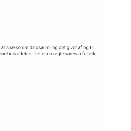
 at snakke om dinosaurer og det giver af og til
osaur-besættelse. Det er en ægte win-win for alle
f vores kernelyttere
anvittig videnskab eller stil et spørgsmål på
g.videnskabeligtudfordret.dk Tak til Christian