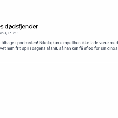
es dødsfjender
on
4
,
Ep.
266
t tilbage i podcasten! Nikolaj kan simpelthen ikke lade være med
vet ham frit spil i dagens afsnit, så han kan få afløb for sin din
age live med os på Discord kan dustøtte os på 10er og blive en a
kke vores webshop: bit.ly/vushop. Der er enhønsetrøje! Send os v
rdret.dk/lytterindsendelserSøg i vores arkiv af gamle afsnit:soe
arke for Gak-O-meteret. Husk at være dumme 🧠