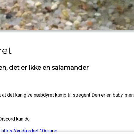
ret
ben, det er ikke en salamander
gt at det kan give næbdyret kamp til stregen! Den er en baby, me
 Discord kan du
e
https://vudfordret.10er.app