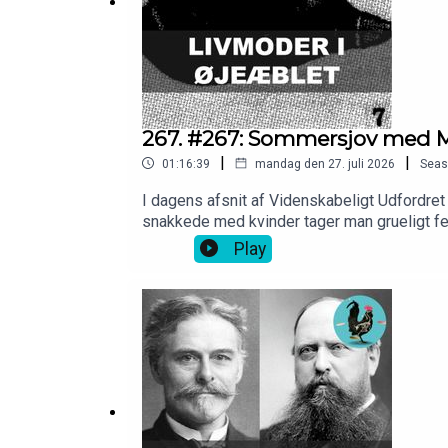
267. #267: Sommersjov med M
|
|
01:16:39
mandag den 27. juli 2026
Seas
I dagens afsnit af Videnskabeligt Udfordret
snakkede med kvinder tager man grueligt fe
nogen aber så de kunne få menstruration ind 
Play
os på 10er og blive en af vores kernelytter
vanvittig videnskab eller stil et spørgsmål
afsnit:soeg.videnskabeligtudfordret.dk Tak 