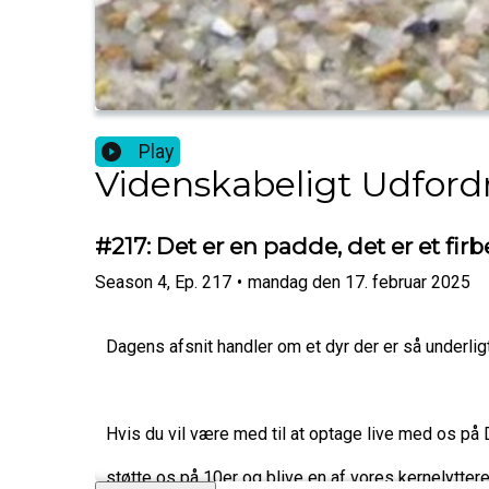
Play
Videnskabeligt Udford
#217: Det er en padde, det er et fir
Season
4
,
Ep.
217
•
mandag den 17. februar 2025
Dagens afsnit handler om et dyr der er så underli
Hvis du vil være med til at optage live med os på
støtte os på 10er og blive en af vores kernelytter