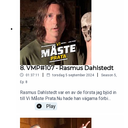
en post han nu lämnar vidare.Han berättar om hur
det är att vara en motvillig kronprins, hur
skogsindustrin kan hjälpa till i den gröna
omställningen och om utmaningarna i att som ung
leda ett hundraårigt familjeföretag. Välkommen till
Vi Måste Prata med Magnus Larsson.
8. VMP#107 - Rasmus Dahlstedt
|
|
01:37:11
torsdag 5 september 2024
Season
5
,
Ep.
8
Rasmus Dahlstedt var en av de första jag bjöd in
till Vi Måste Prata.Nu hade han vägarna förbi
Leksand och det blev ett mycket spännande
Play
samtal.Vi pratar om kultur, medieklimat, politisk
korrekthet, poesi och det tragiska
omständigheterna kring hans väns