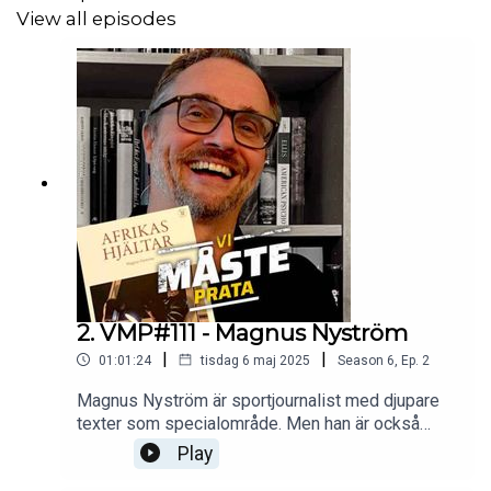
View all episodes
2. VMP#111 - Magnus Nyström
|
|
01:01:24
tisdag 6 maj 2025
Season
6
,
Ep.
2
Magnus Nyström är sportjournalist med djupare
texter som specialområde. Men han är också
författare till boken Afrikas Hjältar som precis
Play
släppts. Vi hinner prata om sporten, samhället och