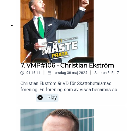
bortgång.Rasmus är just nu aktuell med
föreställningen Djävulens Advokat.
7. VMP#106 - Christian Ekström
|
|
01:16:11
torsdag 30 maj 2024
Season
5
,
Ep.
7
Christian Ekström är VD för Skattebetalarnas
förening. En förening som av vissa benämns som
den minst framgångsrika någonsin då det
Play
svenska skattetrycket fortsätter att vara ett av
världens högsta. Men vad är ens skattetryck? Vad
bör staten göra och inte göra? Dessa frågor, och
många fler, får vi svar på i detta avsnitt.