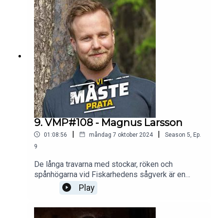
vanliga ger han oss en ny bild av livet i förenta
stater som är mer oförenade än någonsin tidigare.
9. VMP#108 - Magnus Larsson
|
|
01:08:56
måndag 7 oktober 2024
Season
5
,
Ep.
9
De långa travarna med stockar, röken och
spånhögarna vid Fiskarhedens sågverk är en
vanlig syn för de som är på väg till Sälen för att
Play
åka skidor. Magnus Larsson hävdar att han är
född i en av de där högarna. Han tog över VD-
posten för sågen från sin far för fyra år sedan -