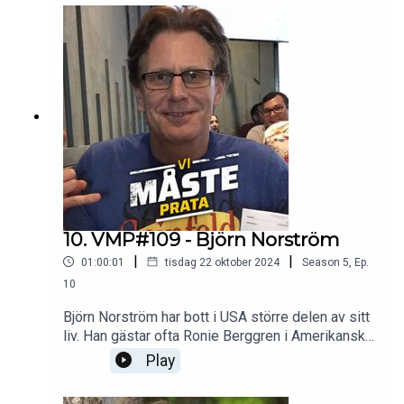
noshörningarna - och mycket, mycket mer.
10. VMP#109 - Björn Norström
|
|
01:00:01
tisdag 22 oktober 2024
Season
5
,
Ep.
10
Björn Norström har bott i USA större delen av sitt
liv. Han gästar ofta Ronie Berggren i Amerikanska
Nyhetsanalyser och skriver texter om ett USA
Play
som sällan dyker upp i övrig mediarapportering
här hemma. Med en frispråkighet utöver det