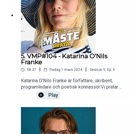
5. VMP#104 - Katarina O'Nils
Franke
|
|
58:37
fredag 1 mars 2024
Season
5
,
Ep.
5
Katarina O'Nils Franke är författare, skribent,
programledare och poetisk konnässör.Vi pratar
om vilken poesi som är lätt och vilken som är
Play
svår. Versmått, process och förebilder
avhandlas.Dessutom pratar vi om jobbet på
Axess och hennes nyutgivna barnbok.