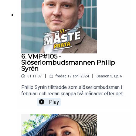
6. VMP#105 -
Slöseriombudsmannen Philip
Syrén
|
|
01:11:07
fredag 19 april 2024
Season
5
,
Ep.
6
Philip Syrén tillträdde som slöseriombudsman i
februari och redan knappa två månader efter detta
har han samlat på sig otaliga och otroliga
Play
exempel på hur dina skattepengar slösas bort.
Om detta och vad man kan göra åt det pratar vi om
i detta avsnitt.