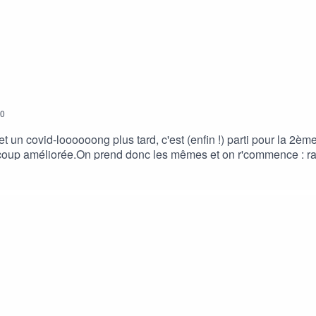
0
un covid-loooooong plus tard, c'est (enfin !) parti pour la 2èm
eaucoup améliorée.On prend donc les mêmes et on r'commence : rai
s à venir...On se retrouve très vite avec les premiers invités.An