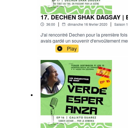
17. DECHEN SHAK DAGSAY | 
|
|
36:00
dimanche 16 février 2020
Saison
1
J'ai rencontré Dechen pour la première fois
avais gardé un souvenir d'envoûtement merv
studio mobile (ma voiture) entre un train 
Play
Shak Dagsay