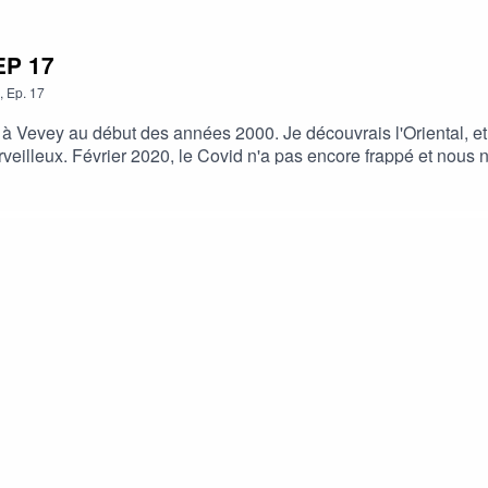
EP 17
,
Ep.
17
 à Vevey au début des années 2000. Je découvrais l'Oriental, et 
eilleux. Février 2020, le Covid n'a pas encore frappé et nous 
et une émission radio. Un moment de pure délicatesse...___ Pho