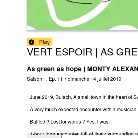
Play
VERT ESPOIR | AS GR
As green as hope | MONTY ALEXAN
Saison
1
,
Ep.
11
•
dimanche 14 juillet 2019
June 2019, Bulach, A small town in the heart of 
A very much expected encounter with a musician w
Baffled ? Lost for words ? Yes, I was.
1-hour long encounter, full of lively surrounding 