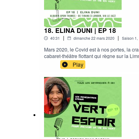
18. ELINA DUNI | EP 18
|
|
40:31
dimanche 22 mars 2020
Saison
1
,
Mars 2020, le Covid est à nos portes, la cra
cabaret-théâtre flottant qui règne sur la L
ne contracte le virus et ne doivent tout annu
Play
rencontre.Un (très) petit coin tranquille, to
sensible, entre deux Méditerranéennes qui s
ces choses qui font la vie, Un échange à la
douce et lumineuse beauté.Et c'est ainsi qu
et Rob Luft (guitares), mars 2020, Herzbara