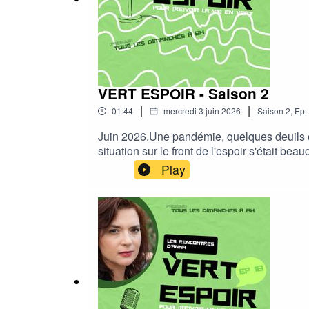
VERT ESPOIR - Saison 2
|
|
01:44
mercredi 3 juin 2026
Saison
2
,
Ep.
Juin 2026.Une pandémie, quelques deuils et 
situation sur le front de l'espoir s'était b
le coup face au temps présent....et aux temp
Play