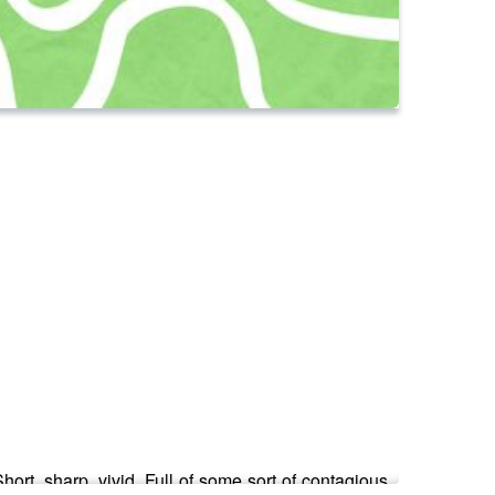
hort, sharp, vivid. Full of some sort of contagious