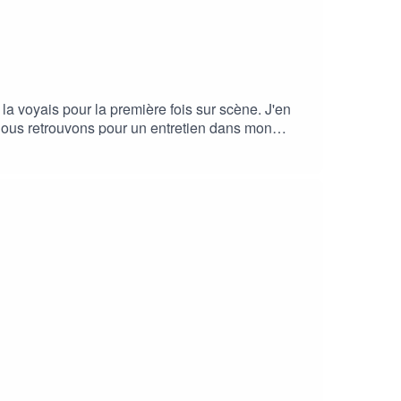
la voyais pour la première fois sur scène. J'en
nous retrouvons pour un entretien dans mon
to : Anna-Maria Frusciante _ Musique : Dechen