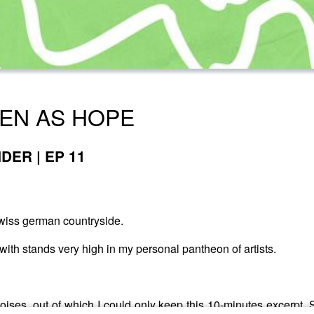
EEN AS HOPE
DER | EP 11
Swiss german countryside.
ith stands very high in my personal pantheon of artists.
noises, out of which I could only keep this 10-minutes excerpt, S