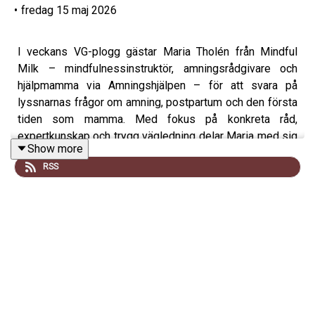
•
fredag 15 maj 2026
I veckans VG-plogg gästar Maria Tholén från Mindful
Milk – mindfulnessinstruktör, amningsrådgivare och
hjälpmamma via Amningshjälpen – för att svara på
lyssnarnas frågor om amning, postpartum och den första
tiden som mamma. Med fokus på konkreta råd,
expertkunskap och trygg vägledning delar Maria med sig
Show more
av verktyg som kan göra amningsresan både lugnare och
RSS
mer hållbar.
Vi pratar bland annat om:
• Hur du vet om barnet får i sig tillräckligt
• Vanliga orsaker till smärta vid amning