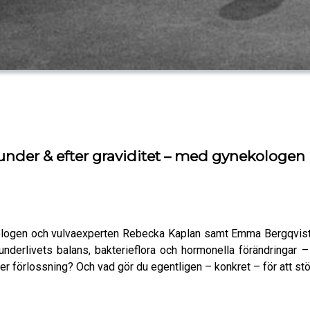
, under & efter graviditet – med gynekolog
kologen och vulvaexperten Rebecka Kaplan samt Emma Bergqvist f
underlivets balans, bakterieflora och hormonella förändringar – 
fter förlossning? Och vad gör du egentligen – konkret – för att stö