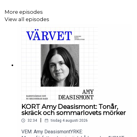
KLIPPNING: Paul Wettermark
More episodes
View all episodes
NY FORM: Martin Löfqvist (
Untitled services
)
VINJETTKOMPOSITION: K Triumf.
VINJETTPRODUKTION: K Triumf, P Svensson och
Albin
Myers
.
VINJETTANPASSNING: Paul Wettermark.
KONTAKT:
varvet@triumf.se
och
Instagram
.
KORT Amy Deasismont: Tonår,
skräck och sommarlovets mörker
|
32:34
tisdag 4 augusti 2026
VEM: Amy DeasismontYRKE: