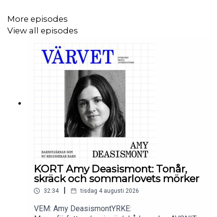
SAMTALSLEDARE: Kristoffer Triumf
More episodes
PRODUCENT: Mattias Åsén
View all episodes
KONTAKT:
varvet@triumf.se
och
Instagram
KORT Amy Deasismont: Tonår,
skräck och sommarlovets mörker
|
32:34
tisdag 4 augusti 2026
VEM: Amy DeasismontYRKE: