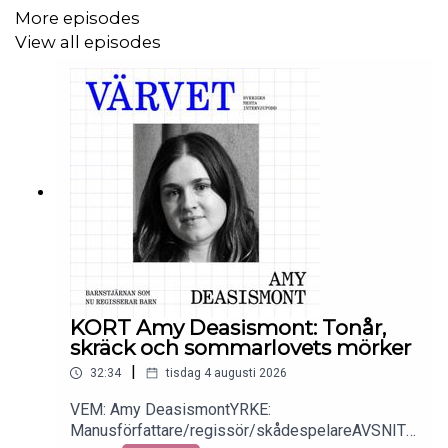
More episodes
PRODUCENT: Mattias Åsén
View all episodes
KLIPPNING: Emelie Jannerfjärd
NY FORM: Martin Löfqvist (
Untitled services
)
VINJETTKOMPOSITION: K Triumf.
VINJETTPRODUKTION: K Triumf, P Svensson och
Albin
Myers
.
VINJETTANPASSNING: Paul Wettermark.
KONTAKT:
varvet@triumf.se
och
Instagram
.
KORT Amy Deasismont: Tonår,
skräck och sommarlovets mörker
|
32:34
tisdag 4 augusti 2026
VEM: Amy DeasismontYRKE:
Manusförfattare/regissör/skådespelareAVSNITT: