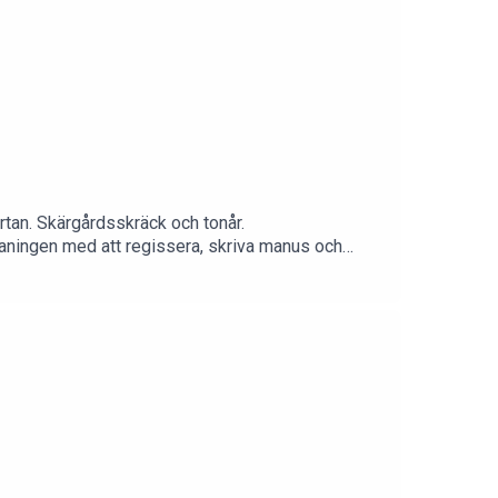
n. Skärgårdsskräck och tonår.
maningen med att regissera, skriva manus och
 om varför Tallinn fortfarande kan vara platsen där
triumf.se och Instagram.P.s Nu finns min nya