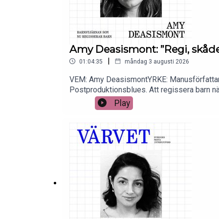
Amy Deasismont: ”Regi, skåde
|
01:04:35
måndag 3 augusti 2026
VEM: Amy DeasismontYRKE: Manusförfattare
Postproduktionsblues. Att regissera barn nä
skådespela samtidigt. Regn var femtonde min
Play
Lindqvist. Thunder in my heart. På Spåret m
ur.SAMTALSLEDARE: Kristoffer TriumfPRODU
schaman att förbeställa HÄR