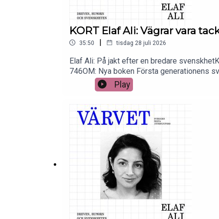
KORT Elaf Ali: Vägrar vara ta
|
35:50
tisdag 28 juli 2026
Elaf Ali: På jakt efter en bredare svenskhe
746OM: Nya boken Första generationens sve
syns. Språktester. Svenska valåret. IFS. Skä
Play
Pappan som lät sig ifrågasättas. Att skriva 
Tunisien ändå inte får svenskar att titta
varvet@triumf.se och Instagram.P.s Nu finn