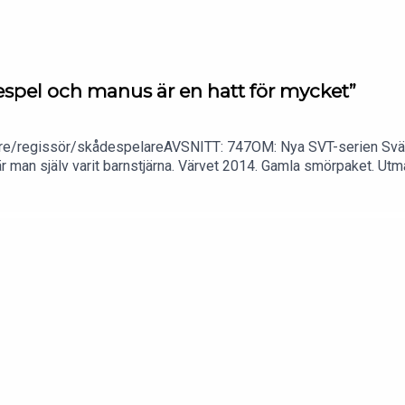
spel och manus är en hatt för mycket”
/regissör/skådespelareAVSNITT: 747OM: Nya SVT-serien Svärta
r man själv varit barnstjärna. Värvet 2014. Gamla smörpaket. Ut
ut under inspelning. What’s in it for me-miljonerna. Sånglektione
ed Uje Brandelius. Och en hel del om varför Tallinn fortfarande 
CENT: Mattias ÅsénKONTAKT: varvet@triumf.se och Instagram.P