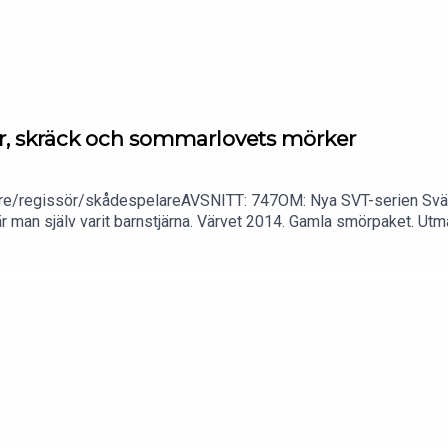
, skräck och sommarlovets mörker
/regissör/skådespelareAVSNITT: 747OM: Nya SVT-serien Svärta
r man själv varit barnstjärna. Värvet 2014. Gamla smörpaket. Ut
ljonerna. Övergivna projekt. John Ajvide Lindqvist. Och en hel del
E: Kristoffer TriumfPRODUCENT: Mattias ÅsénKONTAKT: varvet@
beställa HÄR