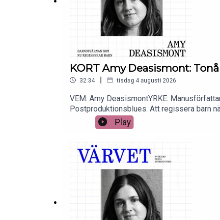
KORT Amy Deasismont: Tonår
|
32:34
tisdag 4 augusti 2026
VEM: Amy DeasismontYRKE: Manusförfattare
Postproduktionsblues. Att regissera barn nä
skådespela samtidigt. What’s in it for me-mi
Play
Amy Deasismont får fucka ur.SAMTALSLEDAR
bok Västerbottens sämsta schaman att för