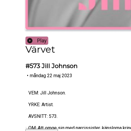
Play
Värvet
#573 Jill Johnson
•
måndag 22 maj 2023
VEM: Jill Johnson.
YRKE: Artist.
AVSNITT: 573.
OM: Att omge sig med narcissister, känslorna krin