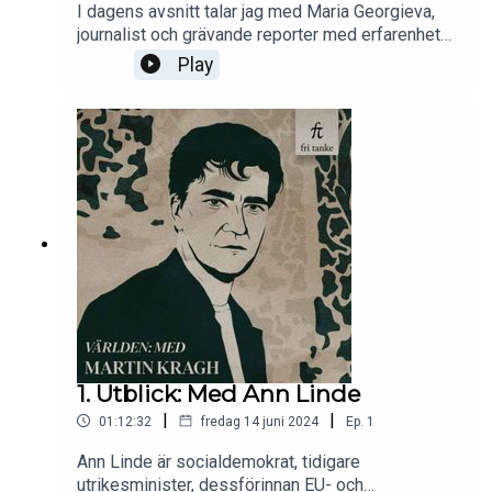
I dagens avsnitt talar jag med Maria Georgieva,
journalist och grävande reporter med erfarenhet
av många års arbete i Östeuropa. Vi diskuterar
Play
rysk säkerhetstjänst, och vad som händer nu i
Europa när vi ser en ökad risk för sabotage och
infiltration. Vi lyssnar också på de ryska
specialförbandens inofficiella hymn!Hela hymnen
går att lyssna på här:
https://www.youtube.com/watch?
v=1WcySY8S6Wg
1. Utblick: Med Ann Linde
|
|
01:12:32
fredag 14 juni 2024
Ep.
1
Ann Linde är socialdemokrat, tidigare
utrikesminister, dessförinnan EU- och