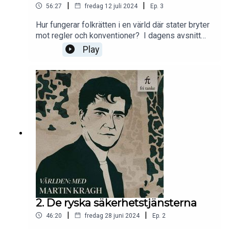
|
|
56:27
fredag 12 juli 2024
Ep.
3
Hur fungerar folkrätten i en värld där stater bryter
mot regler och konventioner? I dagens avsnitt
talar jag med Marie Jacobsson. Marie är en av
Play
landets ledande experter på folkrätt och
säkerhetspolitik, och har under sin långa karriär
arbetat bland annat på utrikesdepartementet och
försvarsstaben, men också som ledamot i FN:s
folkrättskommission. Hon är för närvarande bland
annat ledamot av permanenta skiljedomstolen i
Haag, och docent i folkrätt vid Lunds universitet.
Vi talar bland annat om Rysslands krig mot
Ukraina, Arktis, och situationen i Östersjön efter
Sverige och Finlands Natomedlemskap.
2. De ryska säkerhetstjänsterna
|
|
46:20
fredag 28 juni 2024
Ep.
2