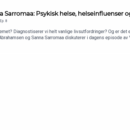
Sarromaa: Psykisk helse, helseinfluenser og 
Ep.
8
temet? Diagnostiserer vi helt vanlige livsutfordringer? Og er det 
brahamsen og Sanna Sarromaa diskuterer i dagens episode av V
https://www.bookbeat.com/no/kaffe45?utm_source=podcast&utm
5d&utm_term=deal3. Bruk koden "kaffe45", og god lytting!<3