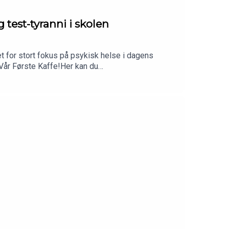
test-tyranni i skolen
et for stort fokus på psykisk helse i dagens
år Første Kaffe!Her kan du
_medium=influencer&utm_campaign=NO-kaffe45-