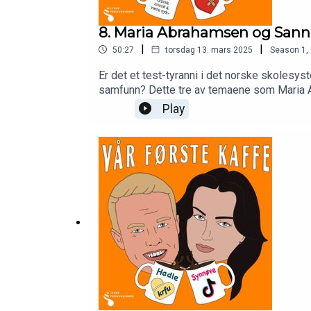
8. Maria Abrahamsen og Sanna 
|
|
50:27
torsdag 13. mars 2025
Season
1
,
Er det et test-tyranni i det norske skolesys
samfunn? Dette tre av temaene som Maria A
teste BookBeat gratis i hele 45 dager: 
Play
Action-32787&utm_content=Textlink-Offer-4