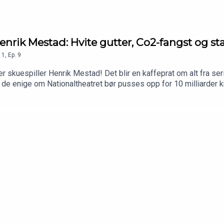
ik Mestad: Hvite gutter, Co2-fangst og sta
1
,
Ep.
9
uespiller Henrik Mestad! Det blir en kaffeprat om alt fra serie
r de enige om Nationaltheatret bør pusses opp for 10 milliarder 