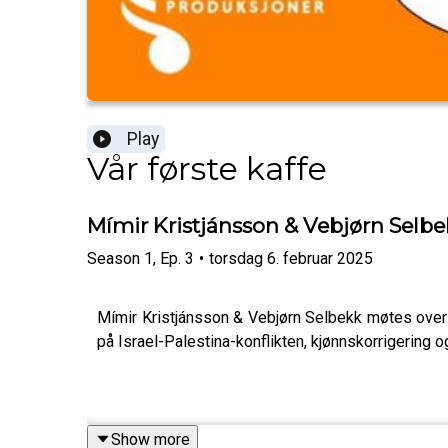
Play
Vår første kaffe
Mímir Kristjánsson & Vebjørn Selbe
Season
1
,
Ep.
3
•
torsdag 6. februar 2025
Mímir Kristjánsson & Vebjørn Selbekk møtes over 
på Israel-Palestina-konflikten, kjønnskorrigering 
Show more