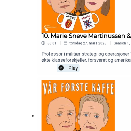
10. Marie Sneve Martinussen &
|
|
56:01
torsdag 27. mars 2025
Season
1
,
Professor i militær strategi og operasjoner
økte klasseforskjeller, forsvaret og ameri
Play