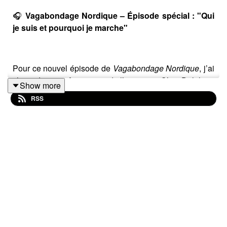
🎧
Vagabondage Nordique – Épisode spécial : "Qui
je suis et pourquoi je marche"
Pour ce nouvel épisode de
Vagabondage Nordique
, j’ai
choisi de me prêter au jeu de l’interview. C’est Delphine
Show more
Barber qui me tend le micro pour vous permettre,
RSS
marcheurs, marcheuses — et à vous qui découvrez ce
podcast — de mieux comprendre
qui je suis
,
ce qui
m’anime
,
mon parcours
, et les
valeurs
qui me portent
depuis tant d’années.
💬 On y parle :
de
marche d’itinérance
et de
chemins de vie
,
de
doutes
, de
choix
, de
renoncements parfois
,
mais surtout de
constructions profondes
,