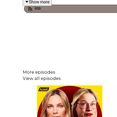
Show more
RSS
Varje torsdag släpper vi ett Premiumavsnitt på Su
Besök
www.vadblirdetformord.se
för mer info.
Merch finns på
SHIRTPOD
.
More episodes
View all episodes