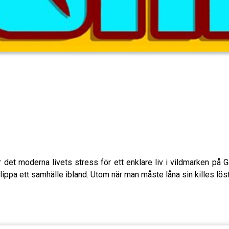
nar det moderna livets stress för ett enklare liv i vildmarken på 
slippa ett samhälle ibland. Utom när man måste låna sin killes lös