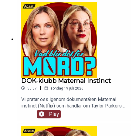
våld, sexuellt våld mot minderåriga och
smörgåsar.
DOK-klubb Maternal Instinct
|
55:37
söndag 19 juli 2026
Vi pratar oss igenom dokumentären Maternal
instinct (Netflix) som handlar om Taylor Parkers
liv och leverne, hon är verkligen lite sådär den
Play
tjejen. tw: en hel jävla massa grejer