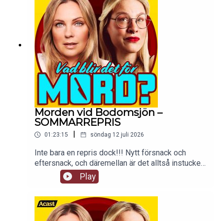
Morden vid Bodomsjön –
SOMMARREPRIS
|
01:23:15
söndag 12 juli 2026
Inte bara en repris dock!!! Nytt försnack och
eftersnack, och däremellan är det alltså instucket
ett avsnitt från 17 december 2018. En annan tid!
Play