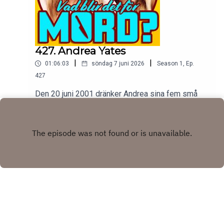
427. Andrea Yates
|
|
01:06:03
söndag 7 juni 2026
Season
1
,
Ep.
427
Den 20 juni 2001 dränker Andrea sina fem små
barn i sitt badkar, sedan ringer hon polisen och sin
man. Frågan är varför, svaret är långt och
Play
förvirrande och otroligt mörkt.tw: självmord,
psykisk sjukdom, våld mot barn
Copyright
Johanna Wagrell och Elinor Svensson