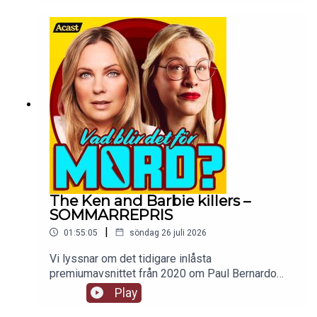
The Ken and Barbie killers –
SOMMARREPRIS
|
01:55:05
söndag 26 juli 2026
Vi lyssnar om det tidigare inlåsta
premiumavsnittet från 2020 om Paul Bernardo
och Karla Homolka. Ingen går oberörd ur den här
Play
historien, framförallt inte mackan. tw: sexuellt