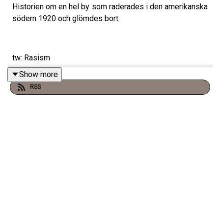
Historien om en hel by som raderades i den amerikanska
södern 1920 och glömdes bort.
tw: Rasism
Show more
Varje torsdag släpper vi ett Premiumavsnitt på
RSS
Supercast! –
klicka här för att prenumerera
.
Besök
www.vadblirdetformord.se
för mer info.
Merch finns på
SHIRTPOD
.