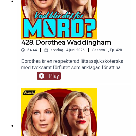
428. Dorothea Waddingham
|
|
54:44
söndag 14 juni 2026
Season
1
,
Ep.
428
Dorothea är en respekterad låtsassjuksköterska
med tveksamt förflutet som anklagas för att ha
mördat två patienter på sitt vårdhem. Vi
Play
spekulerar vilt i om hon gjorde det eller ej.tw: vi
påstår att morfin är gott och det tar vi starkt
avstånd ifrån såhär i efterhand