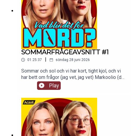
SOMMARFRÅGEAVSNITT #1
|
01:25:37
söndag 28 juni 2026
Sommar och sol och vi har kort, tight kjol, och vi
har bett om frågor (jag vet, jag vet) Markoolio (det
är jag!). Ni har skickat in frågor till
Play
vadblirdetformord@gmail.com och här kommer
ett sommaravsnitt där vi svarar på ett axplock av
dem!tw: navelskåderiAvsnittet finns att kolla på
som video på Supercast.