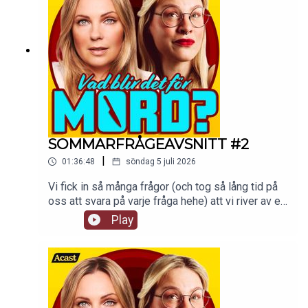
SOMMARFRÅGEAVSNITT #2
|
01:36:48
söndag 5 juli 2026
Vi fick in så många frågor (och tog så lång tid på
oss att svara på varje fråga hehe) att vi river av ett
till sommarfrågeavsnitt! Håll till godis!De vanliga
Play
avsnitten fortsätter som vanligt i premiumfeeden
hela sommaren.Detta avsnitt finns som video på
supercast.com. tw: navelskåderi