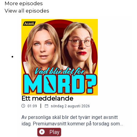
More episodes
Besök
www.vadblirdetformord.se
för mer info.
View all episodes
Merch finns på
SHIRTPOD
.
Ett meddelande
|
01:09
söndag 2 augusti 2026
Av personliga skäl blir det tyvärr inget avsnitt
idag. Premiumavsnitt kommer på torsdag som
planerat.
Play