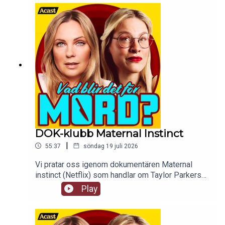
våld, sexuellt våld mot minderåriga och
smörgåsar.
DOK-klubb Maternal Instinct
|
55:37
söndag 19 juli 2026
Vi pratar oss igenom dokumentären Maternal
instinct (Netflix) som handlar om Taylor Parkers
liv och leverne, hon är verkligen lite sådär den
Play
tjejen. tw: en hel jävla massa grejer