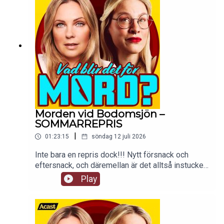
Morden vid Bodomsjön –
SOMMARREPRIS
|
01:23:15
söndag 12 juli 2026
Inte bara en repris dock!!! Nytt försnack och
eftersnack, och däremellan är det alltså instucket
ett avsnitt från 17 december 2018. En annan tid!
Play