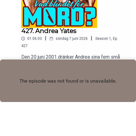
427. Andrea Yates
|
|
01:06:03
söndag 7 juni 2026
Season
1
,
Ep.
427
Den 20 juni 2001 dränker Andrea sina fem små
barn i sitt badkar, sedan ringer hon polisen och sin
man. Frågan är varför, svaret är långt och
Play
förvirrande och otroligt mörkt.tw: självmord,
psykisk sjukdom, våld mot barn
Copyright
Johanna Wagrell och Elinor Svensson