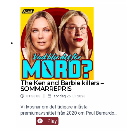
The Ken and Barbie killers –
SOMMARREPRIS
|
01:55:05
söndag 26 juli 2026
Vi lyssnar om det tidigare inlåsta
premiumavsnittet från 2020 om Paul Bernardo
och Karla Homolka. Ingen går oberörd ur den här
Play
historien, framförallt inte mackan. tw: sexuellt