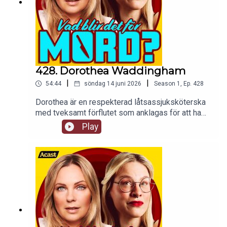
428. Dorothea Waddingham
|
|
54:44
söndag 14 juni 2026
Season
1
,
Ep.
428
Dorothea är en respekterad låtsassjuksköterska
med tveksamt förflutet som anklagas för att ha
mördat två patienter på sitt vårdhem. Vi
Play
spekulerar vilt i om hon gjorde det eller ej.tw: vi
påstår att morfin är gott och det tar vi starkt
avstånd ifrån såhär i efterhand