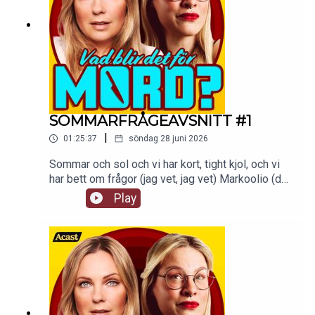
SOMMARFRÅGEAVSNITT #1
|
01:25:37
söndag 28 juni 2026
Sommar och sol och vi har kort, tight kjol, och vi
har bett om frågor (jag vet, jag vet) Markoolio (det
är jag!). Ni har skickat in frågor till
Play
vadblirdetformord@gmail.com och här kommer
ett sommaravsnitt där vi svarar på ett axplock av
dem!tw: navelskåderiAvsnittet finns att kolla på
som video på Supercast.