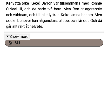
Kenyatta (aka Keke) Barron var tillsammans med Ronnie
O’Neal III, och de hade två barn. Men Ron är aggressiv
och våldsam, och till slut lyckas Keke lämna honom. Men
sedan behöver han någonstans att bo, och får det. Och då
går allt rakt åt helvete.
Show more
RSS
tw: Fysiskt och sexuellt våld mot barn och våld i nära
relation
Nu tar vi sommaruppehåll i 6 veckor! Vi är tillbaka 18
augusti 2025.
Vi fortsätter göra Bonusavsnitt hela sommaren.
Varje torsdag släpper vi ett Premiumavsnitt på
Supercast! –
klicka här för att prenumerera
.