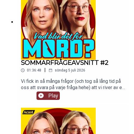
SOMMARFRÅGEAVSNITT #2
|
01:36:48
söndag 5 juli 2026
Vi fick in så många frågor (och tog så lång tid på
oss att svara på varje fråga hehe) att vi river av ett
till sommarfrågeavsnitt! Håll till godis!De vanliga
Play
avsnitten fortsätter som vanligt i premiumfeeden
hela sommaren.Detta avsnitt finns som video på
supercast.com. tw: navelskåderi