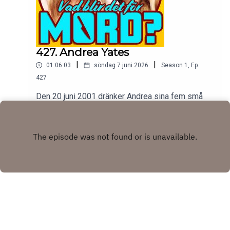
427. Andrea Yates
|
|
01:06:03
söndag 7 juni 2026
Season
1
,
Ep.
427
Den 20 juni 2001 dränker Andrea sina fem små
barn i sitt badkar, sedan ringer hon polisen och sin
man. Frågan är varför, svaret är långt och
Play
förvirrande och otroligt mörkt.tw: självmord,
psykisk sjukdom, våld mot barn
Copyright
Johanna Wagrell och Elinor Svensson