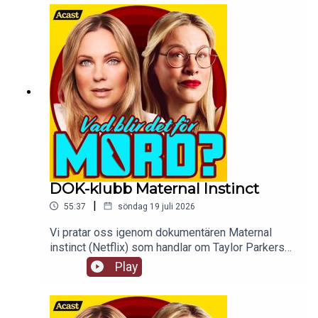
våld, sexuellt våld mot minderåriga och
smörgåsar.
DOK-klubb Maternal Instinct
|
55:37
söndag 19 juli 2026
Vi pratar oss igenom dokumentären Maternal
instinct (Netflix) som handlar om Taylor Parkers
liv och leverne, hon är verkligen lite sådär den
Play
tjejen. tw: en hel jävla massa grejer