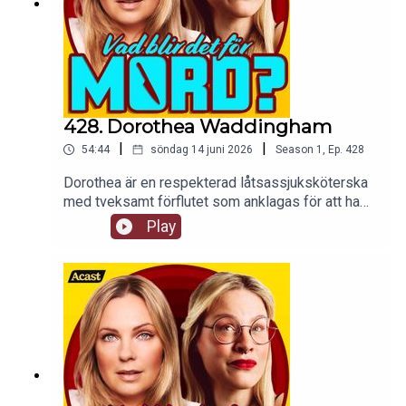
428. Dorothea Waddingham
|
|
54:44
söndag 14 juni 2026
Season
1
,
Ep.
428
Dorothea är en respekterad låtsassjuksköterska
med tveksamt förflutet som anklagas för att ha
mördat två patienter på sitt vårdhem. Vi
Play
spekulerar vilt i om hon gjorde det eller ej.tw: vi
påstår att morfin är gott och det tar vi starkt
avstånd ifrån såhär i efterhand