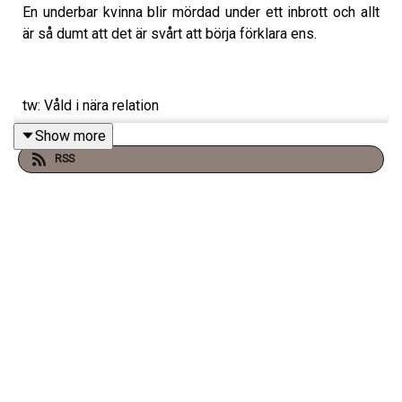
En underbar kvinna blir mördad under ett inbrott och allt
är så dumt att det är svårt att börja förklara ens.
tw: Våld i nära relation
Show more
Varje torsdag släpper vi ett Premiumavsnitt på
RSS
Supercast! –
klicka här för att prenumerera
.
Besök
www.vadblirdetformord.se
för mer info.
Merch finns på
SHIRTPOD
.