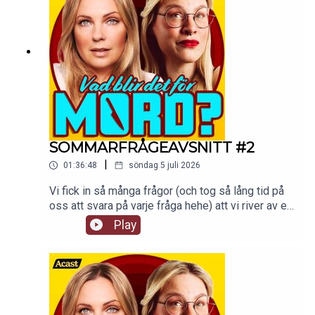
SOMMARFRÅGEAVSNITT #2
|
01:36:48
söndag 5 juli 2026
Vi fick in så många frågor (och tog så lång tid på
oss att svara på varje fråga hehe) att vi river av ett
till sommarfrågeavsnitt! Håll till godis!De vanliga
Play
avsnitten fortsätter som vanligt i premiumfeeden
hela sommaren.Detta avsnitt finns som video på
supercast.com. tw: navelskåderi