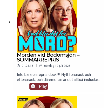
Morden vid Bodomsjön –
SOMMARREPRIS
|
01:23:15
söndag 12 juli 2026
Inte bara en repris dock!!! Nytt försnack och
eftersnack, och däremellan är det alltså instucket
ett avsnitt från 17 december 2018. En annan tid!
Play