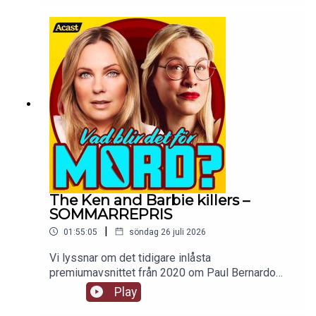
The Ken and Barbie killers –
SOMMARREPRIS
|
01:55:05
söndag 26 juli 2026
Vi lyssnar om det tidigare inlåsta
premiumavsnittet från 2020 om Paul Bernardo
och Karla Homolka. Ingen går oberörd ur den här
Play
historien, framförallt inte mackan. tw: sexuellt