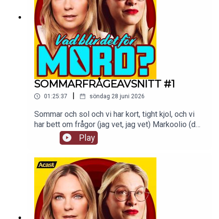
SOMMARFRÅGEAVSNITT #1
|
01:25:37
söndag 28 juni 2026
Sommar och sol och vi har kort, tight kjol, och vi
har bett om frågor (jag vet, jag vet) Markoolio (det
är jag!). Ni har skickat in frågor till
Play
vadblirdetformord@gmail.com och här kommer
ett sommaravsnitt där vi svarar på ett axplock av
dem!tw: navelskåderiAvsnittet finns att kolla på
som video på Supercast.