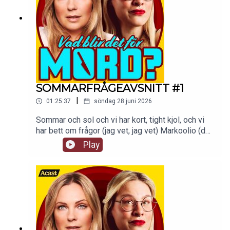
SOMMARFRÅGEAVSNITT #1
|
01:25:37
söndag 28 juni 2026
Sommar och sol och vi har kort, tight kjol, och vi
har bett om frågor (jag vet, jag vet) Markoolio (det
är jag!). Ni har skickat in frågor till
Play
vadblirdetformord@gmail.com och här kommer
ett sommaravsnitt där vi svarar på ett axplock av
dem!tw: navelskåderiAvsnittet finns att kolla på
som video på Supercast.