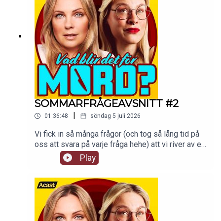
SOMMARFRÅGEAVSNITT #2
|
01:36:48
söndag 5 juli 2026
Vi fick in så många frågor (och tog så lång tid på
oss att svara på varje fråga hehe) att vi river av ett
till sommarfrågeavsnitt! Håll till godis!De vanliga
Play
avsnitten fortsätter som vanligt i premiumfeeden
hela sommaren.Detta avsnitt finns som video på
supercast.com. tw: navelskåderi