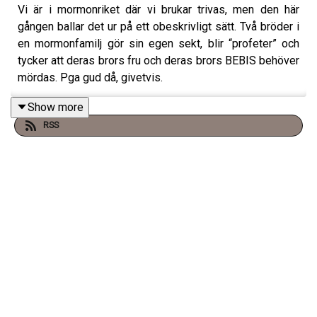
Vi är i mormonriket där vi brukar trivas, men den här
gången ballar det ur på ett obeskrivligt sätt. Två bröder i
en mormonfamilj gör sin egen sekt, blir “profeter” och
tycker att deras brors fru och deras brors BEBIS behöver
mördas. Pga gud då, givetvis.
Show more
RSS
tw: Grovt våld mot barn, sexuella övergrepp mot barn,
våld i nära relation, självmord OCH djur far illa.
Varje torsdag släpper vi ett Premiumavsnitt på
Supercast! –
klicka här för att prenumerera
.
Besök
www.vadblirdetformord.se
för mer info.
Merch finns på
SHIRTPOD
.