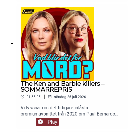
The Ken and Barbie killers –
SOMMARREPRIS
|
01:55:05
söndag 26 juli 2026
Vi lyssnar om det tidigare inlåsta
premiumavsnittet från 2020 om Paul Bernardo
och Karla Homolka. Ingen går oberörd ur den här
Play
historien, framförallt inte mackan. tw: sexuellt