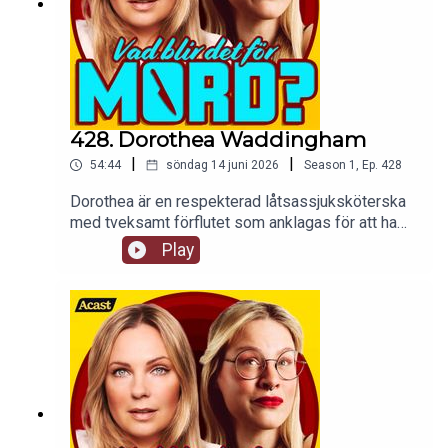
428. Dorothea Waddingham
|
|
54:44
söndag 14 juni 2026
Season
1
,
Ep.
428
Dorothea är en respekterad låtsassjuksköterska
med tveksamt förflutet som anklagas för att ha
mördat två patienter på sitt vårdhem. Vi
Play
spekulerar vilt i om hon gjorde det eller ej.tw: vi
påstår att morfin är gott och det tar vi starkt
avstånd ifrån såhär i efterhand