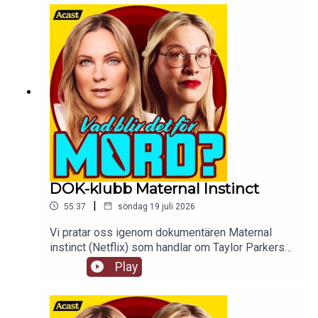
våld, sexuellt våld mot minderåriga och
smörgåsar.
DOK-klubb Maternal Instinct
|
55:37
söndag 19 juli 2026
Vi pratar oss igenom dokumentären Maternal
instinct (Netflix) som handlar om Taylor Parkers
liv och leverne, hon är verkligen lite sådär den
Play
tjejen. tw: en hel jävla massa grejer