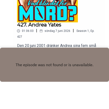
427. Andrea Yates
|
|
01:06:03
söndag 7 juni 2026
Season
1
,
Ep.
427
Den 20 juni 2001 dränker Andrea sina fem små
barn i sitt badkar, sedan ringer hon polisen och sin
man. Frågan är varför, svaret är långt och
Play
förvirrande och otroligt mörkt.tw: självmord,
psykisk sjukdom, våld mot barn
Copyright
Johanna Wagrell och Elinor Svensson