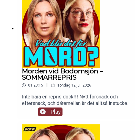
Morden vid Bodomsjön –
SOMMARREPRIS
|
01:23:15
söndag 12 juli 2026
Inte bara en repris dock!!! Nytt försnack och
eftersnack, och däremellan är det alltså instucket
ett avsnitt från 17 december 2018. En annan tid!
Play