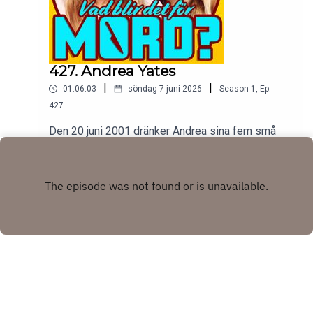
427. Andrea Yates
|
|
01:06:03
söndag 7 juni 2026
Season
1
,
Ep.
427
Den 20 juni 2001 dränker Andrea sina fem små
barn i sitt badkar, sedan ringer hon polisen och sin
man. Frågan är varför, svaret är långt och
Play
förvirrande och otroligt mörkt.tw: självmord,
psykisk sjukdom, våld mot barn
Copyright
Johanna Wagrell och Elinor Svensson