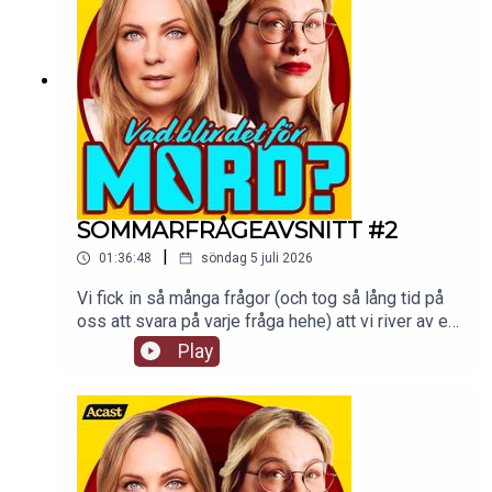
SOMMARFRÅGEAVSNITT #2
|
01:36:48
söndag 5 juli 2026
Vi fick in så många frågor (och tog så lång tid på
oss att svara på varje fråga hehe) att vi river av ett
till sommarfrågeavsnitt! Håll till godis!De vanliga
Play
avsnitten fortsätter som vanligt i premiumfeeden
hela sommaren.Detta avsnitt finns som video på
supercast.com. tw: navelskåderi