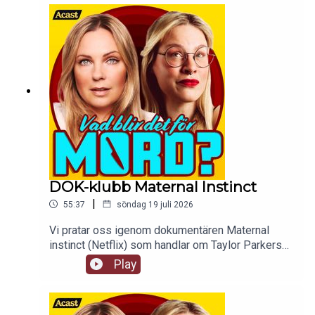
våld, sexuellt våld mot minderåriga och
smörgåsar.
DOK-klubb Maternal Instinct
|
55:37
söndag 19 juli 2026
Vi pratar oss igenom dokumentären Maternal
instinct (Netflix) som handlar om Taylor Parkers
liv och leverne, hon är verkligen lite sådär den
Play
tjejen. tw: en hel jävla massa grejer