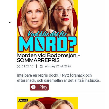
Morden vid Bodomsjön –
SOMMARREPRIS
|
01:23:15
söndag 12 juli 2026
Inte bara en repris dock!!! Nytt försnack och
eftersnack, och däremellan är det alltså instucket
ett avsnitt från 17 december 2018. En annan tid!
Play