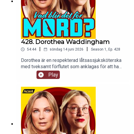
428. Dorothea Waddingham
|
|
54:44
söndag 14 juni 2026
Season
1
,
Ep.
428
Dorothea är en respekterad låtsassjuksköterska
med tveksamt förflutet som anklagas för att ha
mördat två patienter på sitt vårdhem. Vi
Play
spekulerar vilt i om hon gjorde det eller ej.tw: vi
påstår att morfin är gott och det tar vi starkt
avstånd ifrån såhär i efterhand