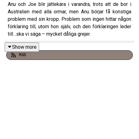
Anu och Joe blir jättekära i varandra, trots att de bor i
Australien med alla ormar, men Anu börjar få konstiga
problem med sin kropp. Problem som ingen hittar någon
förklaring till, utom hon själv, och den förklaringen leder
till…ska vi säga – mycket dåliga grejer.
Show more
RSS
tw: Självmord
Varje torsdag släpper vi ett Premiumavsnitt på
Supercast! –
klicka här för att prenumerera
.
Besök
www.vadblirdetformord.se
för mer info.
Merch finns på
SHIRTPOD
.