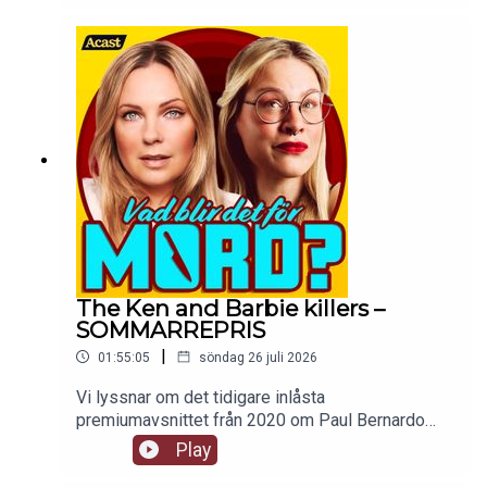
The Ken and Barbie killers –
SOMMARREPRIS
|
01:55:05
söndag 26 juli 2026
Vi lyssnar om det tidigare inlåsta
premiumavsnittet från 2020 om Paul Bernardo
och Karla Homolka. Ingen går oberörd ur den här
Play
historien, framförallt inte mackan. tw: sexuellt