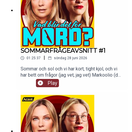
SOMMARFRÅGEAVSNITT #1
|
01:25:37
söndag 28 juni 2026
Sommar och sol och vi har kort, tight kjol, och vi
har bett om frågor (jag vet, jag vet) Markoolio (det
är jag!). Ni har skickat in frågor till
Play
vadblirdetformord@gmail.com och här kommer
ett sommaravsnitt där vi svarar på ett axplock av
dem!tw: navelskåderiAvsnittet finns att kolla på
som video på Supercast.