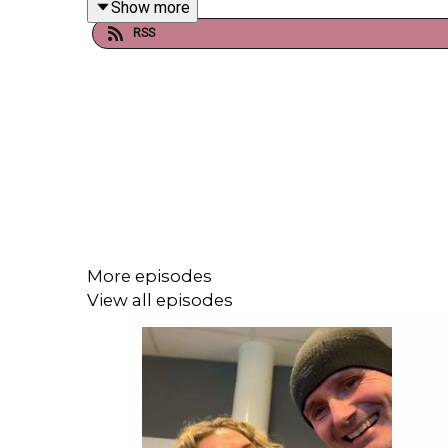
Show more
RSS
Programleder: Eivind Eidslott
More episodes
View all episodes