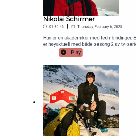
Nikolai Schirmer
|
01:30:46
Thursday, February 6, 2025
Han er en akademiker med tech-bindinger. En
er høyaktuell med både sesong 2 av tv-serie
skikjøring, gresk mytologi, oppveksten i Tro
Play
Eivind Eidslott