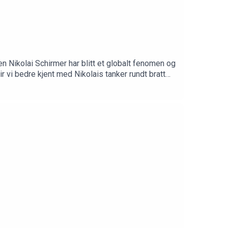
n Nikolai Schirmer har blitt et globalt fenomen og
 vi bedre kjent med Nikolais tanker rundt bratt
og risiko. Bare for å nevne noe.Programleder: