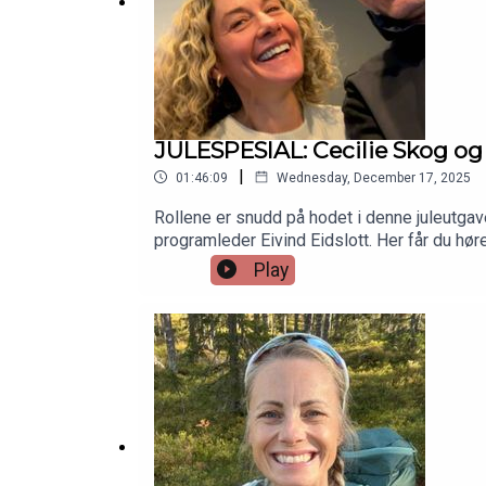
JULESPESIAL: Cecilie Skog og 
|
01:46:09
Wednesday, December 17, 2025
Rollene er snudd på hodet i denne juleutga
programleder Eivind Eidslott. Her får du hør
med Downs syndrom, om skikjøring, om fjellit
Play
ålesundsdialekt i denne episoden – og ønsker