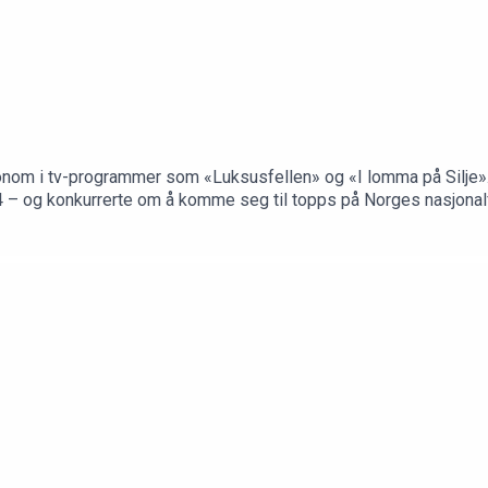
onom i tv-programmer som «Luksusfellen» og «I lomma på Silje»
 og konkurrerte om å komme seg til topps på Norges nasjonalfjell 
testemmer blir vi enda bedre kjent med henne. Vi får vite mer o
skiinteressen, familieturer og ulike termos-triks. Hvordan naturen
n møtte veggen på ordentlig.Programleder: Eivind Eidslott