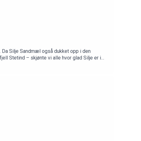
. Da Silje Sandmæl også dukket opp i den
Stetind – skjønte vi alle hvor glad Silje er i
m oppveksten – med svært nøktern økonomi, men
 hjelper henne til å finne ro og balanse. Og