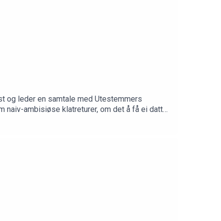
alist og leder en samtale med Utestemmers
 naiv-ambisiøse klatreturer, om det å få ei datter
 – bare for å nevne noe. Vi advarer mot mye
rogramleder: Cecilie Skog