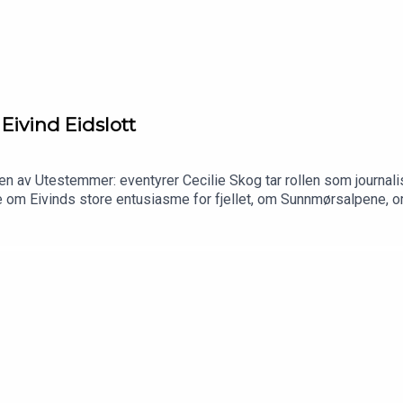
Eivind Eidslott
ven av Utestemmer: eventyrer Cecilie Skog tar rollen som journ
e om Eivinds store entusiasme for fjellet, om Sunnmørsalpene, om
teratur, om Tyin-Filefjell og om familiefriluftsliv med fire barn
 alle lyttere en riktig god jul og et godt nytt år ute i naturen!P