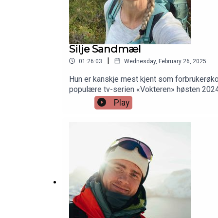
Silje Sandmæl
|
01:26:03
Wednesday, February 26, 2025
Hun er kanskje mest kjent som forbrukerøk
populære tv-serien «Vokteren» høsten 2024 –
natur og friluftsliv. I denne episoden av U
Play
svært tett på marka. Om hytteliv, den sterke 
hvordan klatring hjalp henne tilbake – da hu