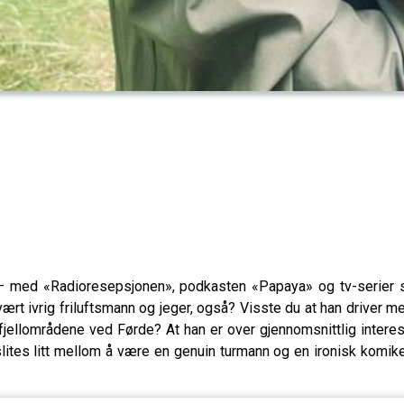
 – med «Radioresepsjonen», podkasten «Papaya» og tv-serier 
ært ivrig friluftsmann og jeger, også? Visste du at han driver me
ellområdene ved Førde? At han er over gjennomsnittlig interesser
lites litt mellom å være en genuin turmann og en ironisk komiker»