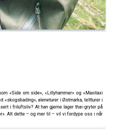
som «Side om side», «Lillyhammer» og «Maxitaxi
d «skogsbading», aleneturer i Østmarka, teltturer i
t i friluftsliv? At han gjerne lager thai-gryter på
. Alt dette – og mer til – vil vi fordype oss i når