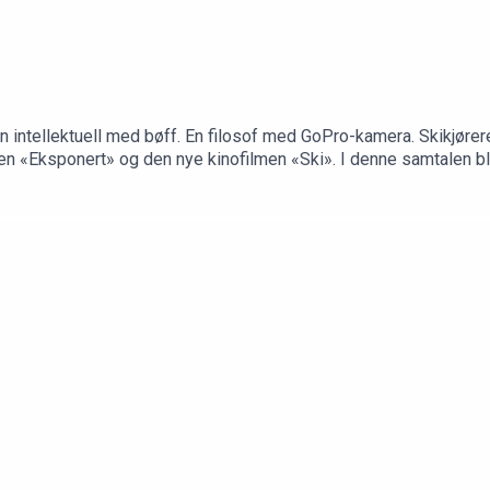
 intellektuell med bøff. En filosof med GoPro-kamera. Skikjørere
n «Eksponert» og den nye kinofilmen «Ski». I denne samtalen blir
msø, fransk filosofi, hardt arbeid, depresjon, entusiasme, skred 