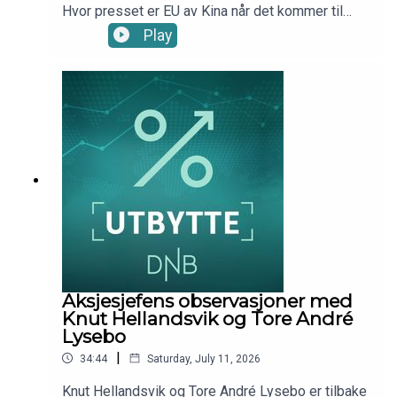
Hvor presset er EU av Kina når det kommer til
handel? Og hvor viktig er AI, ikke bare for
Play
finansmarkedet, men for den globale veksten?I
denne episoden har Marius Brun Haugen med seg
sjeføkonom Kjersti Haugland.Episoden ble spilt
inn onsdag 1. juli 2026Produsent: Kim-André
Farago, DNB Wealth Management Investment
Office
Aksjesjefens observasjoner med
Knut Hellandsvik og Tore André
Lysebo
|
34:44
Saturday, July 11, 2026
Knut Hellandsvik og Tore André Lysebo er tilbake