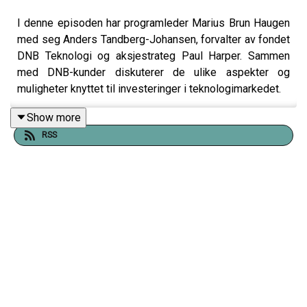
I denne episoden har programleder Marius Brun Haugen
med seg Anders Tandberg-Johansen, forvalter av fondet
DNB Teknologi og aksjestrateg Paul Harper. Sammen
med DNB-kunder diskuterer de ulike aspekter og
muligheter knyttet til investeringer i teknologimarkedet.
Show more
RSS
Episoden ble spilt inn tirsdag 17. november og er et
opptak av et direktesendt webinar for DNB-kunder.
Produsent Kim A. Farago, DNB Markets