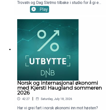
Trovatn og Dag Sletmo tilbake i studio for å gi en
oppdatering på lakseaksjene og de langsiktige
Play
driverne for oppdrettsnæringen.Episoden ble
spilt inn onsdag 1. juli 2026.Programleder: Marius
Brun Haugen, DNB Wealth Management
Investment OfficeProdusent: Kim-André Farago,
DNB Wealth Management Investment Office
Norsk og internasjonal økonomi
med Kjersti Haugland sommeren
2026
|
42:27
Saturday, July 18, 2026
Har vi grei fart i norsk økonomi inn mot høsten?