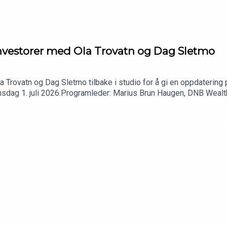
 investorer med Ola Trovatn og Dag Sletmo
 Trovatn og Dag Sletmo tilbake i studio for å gi en oppdatering 
onsdag 1. juli 2026.Programleder: Marius Brun Haugen, DNB Wea
estment Office