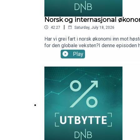
Norsk og internasjonal økon
|
42:27
Saturday, July 18, 2026
Har vi grei fart i norsk økonomi inn mot høs
for den globale veksten?I denne episoden h
2026Produsent: Kim-André Farago, DNB We
Play