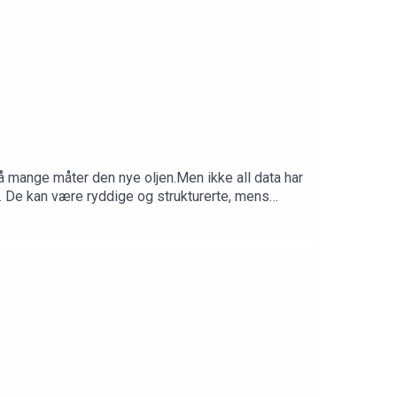
på mange måter den nye oljen.Men ikke all data har
e. De kan være ryddige og strukturerte, mens
ataene er for kunstig intelligens.I denne episoden
er hvordan vi kan forstå, strukturere og
inn 24. juni 2026.Produsent: Kim-André Farago,