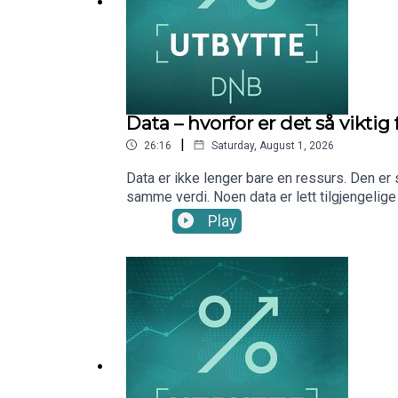
Data – hvorfor er det så vikti
|
26:16
Saturday, August 1, 2026
Data er ikke lenger bare en ressurs. Den er 
samme verdi. Noen data er lett tilgjengelige
andre ligger gjemt i tekst, bilder, video, ly
Play
har Marius Brun Haugen med seg analytiker L
kategorisere data. Og hvorfor data er så vi
DNB Wealth Management Investment Office