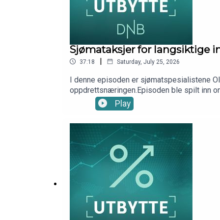
Sjømataksjer for langsiktige
|
37:18
Saturday, July 25, 2026
I denne episoden er sjømatspesialistene Ola
oppdrettsnæringen.Episoden ble spilt inn 
André Farago, DNB Wealth Management Inv
Play