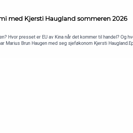
omi med Kjersti Haugland sommeren 2026
ten? Hvor presset er EU av Kina når det kommer til handel? Og hvo
ar Marius Brun Haugen med seg sjeføkonom Kjersti Haugland.Epis
alth Management Investment Office