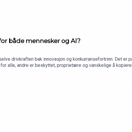
g for både mennesker og AI?
selve drivkraften bak innovasjon og konkurransefortrinn. Det er 
 for alle, andre er beskyttet, proprietære og vanskelige å kopier
d og sensorer. Og nettopp disse forskjellene avgjør hvor nyttige d
eo Rundgren Olsen fra DNB Disruptive Opportunities. Leo forklar
ktig for både mennesker, AI og aksjemarkedet.Episoden ble spilt 
.