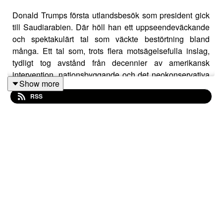
Donald Trumps första utlandsbesök som president gick
till Saudiarabien. Där höll han ett uppseendeväckande
och spektakulärt tal som väckte bestörtning bland
många. Ett tal som, trots flera motsägelsefulla inslag,
tydligt tog avstånd från decennier av amerikansk
intervention, nationsbyggande och det neokonservativa
Show more
tankegodset.
RSS
Vad menade Trump egentligen? Varför sa han det?
Varför är talet så svårt att tolka – och kan det komma att
förändra något i grunden?
Vi bryter ner talet, lyssnar på reaktioner från olika håll
och jämför både innehållet och efterspelet med liknande
händelser under kriget mot terrorn.
Kontakta oss för förfrågningar om föreläsning,