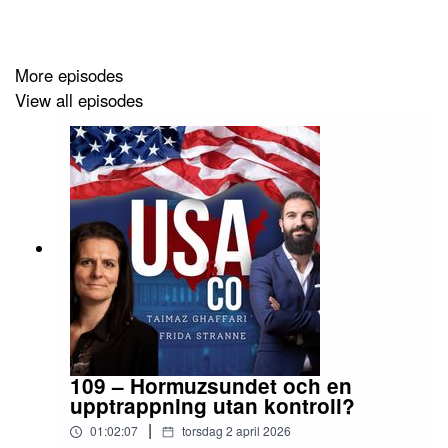
Frida Stranne
https://www.instagram.com/fridastranne/
More episodes
View all episodes
https://twitter.com/fridastranne
Taimaz Ghaffari
https://www.instagram.com/taimazghaffari/
https://twitter.com/TaimazGhaffari
109 – Hormuzsundet och en
upptrappning utan kontroll?
|
01:02:07
torsdag 2 april 2026