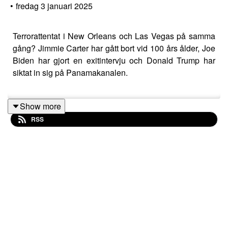
•
fredag 3 januari 2025
Terrorattentat i New Orleans och Las Vegas på samma
gång? Jimmie Carter har gått bort vid 100 års ålder, Joe
Biden har gjort en exitintervju och Donald Trump har
siktat in sig på Panamakanalen.
Show more
Produktion: Taimaz Ghaffari
RSS
Vill du lyssna utan reklam, före alla andra, få alla avsnitt
i sin fulla längd och exklusivt bonusmaterial? Bli
prenumerant på:
www.patreon.com/USAco
Följ oss på Instagram och Twitter!