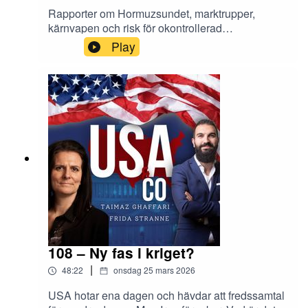
Rapporter om Hormuzsundet, marktrupper,
kärnvapen och risk för okontrollerad
upptrappning - i femte veckan i det här regionala
Play
kriget.Produktion: Taimaz GhaffariKontakta oss
på usacopodd@gmail.comVill du lyssna utan
reklam, före alla andra, få alla avsnitt i sin fulla
längd och exklusivt bonusmaterial? Bli
prenumerant på: www.patreon.com/USAcoFölj
oss på Instagram och Twitter!Taimaz
Ghaffarihttps://www.instagram.com/taimazghaffar
i/https://twitter.com/TaimazGhaffariFrida
Strannehttps://www.instagram.com/fridastranne/h
ttps://twitter.com/fridastranne
108 – Ny fas i kriget?
|
48:22
onsdag 25 mars 2026
USA hotar ena dagen och hävdar att fredssamtal