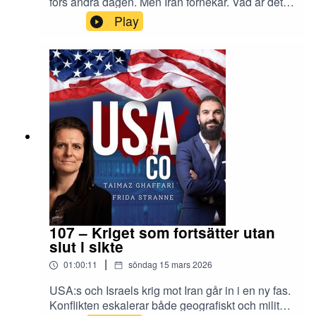
förs andra dagen. Men Iran förnekar. Vad är det
som händer?Produktion: Taimaz
Play
GhaffariKontakta oss för förfrågningar om
föreläsning, events, livepodd eller lyssnarfrågor
på usacopodd@gmail.comVill du lyssna utan
reklam, före alla andra, få alla avsnitt i sin fulla
längd och exklusivt bonusmaterial? Bli
prenumerant på: www.patreon.com/USAcoFölj
oss på Instagram och Twitter!Taimaz
Ghaffarihttps://www.instagram.com/taimazghaffar
i/https://twitter.com/TaimazGhaffariFrida
Strannehttps://www.instagram.com/fridastranne/h
ttps://twitter.com/fridastranne
107 – Kriget som fortsätter utan
slut i sikte
|
01:00:11
söndag 15 mars 2026
USA:s och Israels krig mot Iran går in i en ny fas.
Konflikten eskalerar både geografiskt och militärt