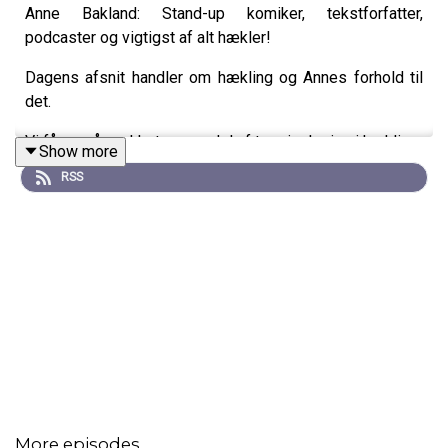
Anne Bakland: Stand-up komiker, tekstforfatter,
podcaster og vigtigst af alt hækler!
Dagens afsnit handler om hækling og Annes forhold til
det.
Vi får også snakket om en del af terminologien i hækling.
Show more
RSS
Derudover får vi også snakket om, hvad vi hver især har
lært siden sidst, og så runder vi også lige vores
sponsorstatus i Fremad Amager
More episodes