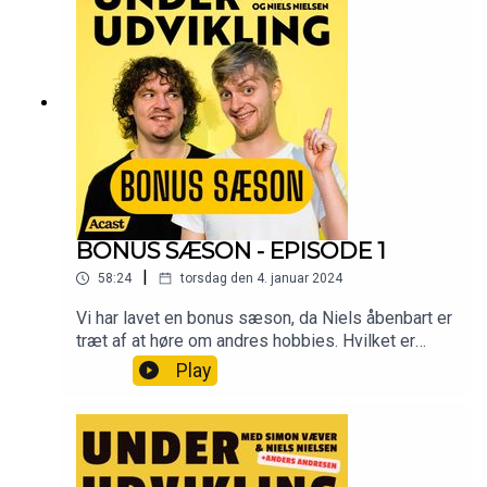
BONUS SÆSON - EPISODE 1
|
58:24
torsdag den 4. januar 2024
Vi har lavet en bonus sæson, da Niels åbenbart er
træt af at høre om andres hobbies. Hvilket er
ærgerligt, da Simon havde forberedt et lidt
Play
specielt afsnit med tre gæster. Men det blev til et
afsnit der ganske simpelt bare var hyggesnak om
nytår og kongehuset. Go' lytter!