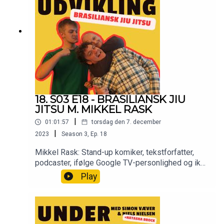
18. S03 E18 - BRASILIANSK JIU
JITSU M. MIKKEL RASK
|
01:01:57
torsdag den 7. december
|
2023
Season
3
,
Ep.
18
Mikkel Rask: Stand-up komiker, tekstforfatter,
podcaster, ifølge Google TV-personlighed og ikke
mindst så går han til brasliansk jiu jitsu. Og det
Play
handler dagens afsnit om! Vi hører om
oprindelsen af den brasilianske variant af
kampsporten, Mikkels bæltestatus og meget
mere. Og så hører vi selvfølgelig hinanden om,