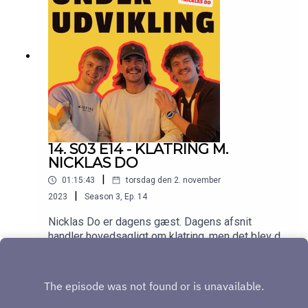
14. S03 E14 - KLATRING M.
NICKLAS DO
|
01:15:43
torsdag den 2. november
|
2023
Season
3
,
Ep.
14
Nicklas Do er dagens gæst. Dagens afsnit
handler hovedsagligt om klatring, men det blev da
også til et par hyggelige anekdoter hvor Nicklas
Play
Do har indtaget ethanolske drikke. Derudover
hører vi selvfølgelig om, hvad vi hver især har
lært siden sidst. Go' lytter! 🧗🏻‍♂️