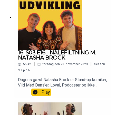
hvad vi har lært siden sidst.Go' lytter! 🥋
16. S03 E16 - NÅLEFILTNING M.
NATASHA BROCK
|
|
55:42
torsdag den 23. november 2023
Season
3
,
Ep.
16
Dagens gæst Natasha Brock er Stand-up komiker,
Vild Med Dans'er, Loyal, Podcaster og ikke
mindst Nålefilter. Dagens episode handler om
Play
nålefiltning. Både hvad det er, og hvad den skønne
Natasha Brock bruger det til. Derudover så skal vi
selvfølgelig også høre om, hvad både Niels og
Simon har lært siden sidst. Go' lytter. 🪡