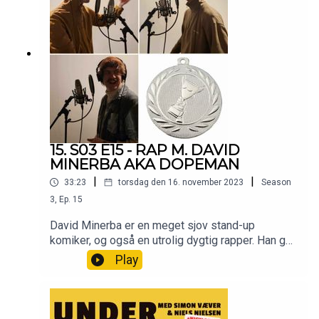
15. S03 E15 - RAP M. DAVID
MINERBA AKA DOPEMAN
|
|
33:23
torsdag den 16. november 2023
Season
3
,
Ep.
15
David Minerba er en meget sjov stand-up
komiker, og også en utrolig dygtig rapper. Han går
under navnet Dopeman i rap verdenen. I dag
Play
besøger vi ham i hans studie, og så slutter vi
afsnittet af med noget andet end dagens jokes.
Mere vil vi ikke røbe. Go' lytter! 🔥