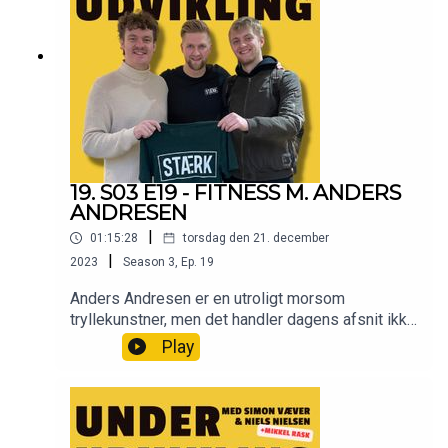
19. S03 E19 - FITNESS M. ANDERS
ANDRESEN
|
01:15:28
torsdag den 21. december
|
2023
Season
3
,
Ep.
19
Anders Andresen er en utroligt morsom
tryllekunstner, men det handler dagens afsnit ikke
om. Vi vel hellere snakke om, at han er personlig
Play
træner. Så i dagens afsnit har vi forladt de trygge
rammer i vores studie og bevæget os hen til
STÆRK, som er Anders' træningsstudie. Anders
har forberedt et makker-træningsprogram, som vi
skal i gennem. Det kan ikke gå galt!Go' lytter! 💪🏻