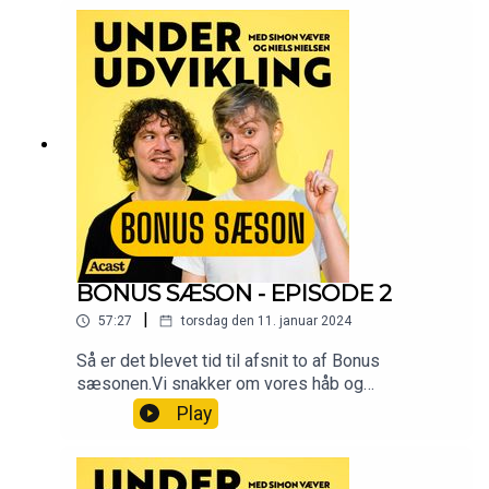
BONUS SÆSON - EPISODE 2
|
57:27
torsdag den 11. januar 2024
Så er det blevet tid til afsnit to af Bonus
sæsonen.Vi snakker om vores håb og
aspirationer for 2024. Og så bliver der også luftet
Play
en smule ud i det filosofiske hjørne.Go' lytter!