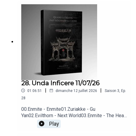
28. Unda Inficere 11/07/26
|
|
01:06:51
dimanche 12 juillet 2026
Saison
3
,
Ep.
28
00.Enmite - Enmite01.Zuriakke - Gu
Yan02.Evilthorn - Next World03.Enmite - The Head
Stream - River Of Death04.Be Persecuted - End
Play
Living 05.Bliss Illusion - Leave Abhassara Deva,
Erhu Cover feat.LAANG