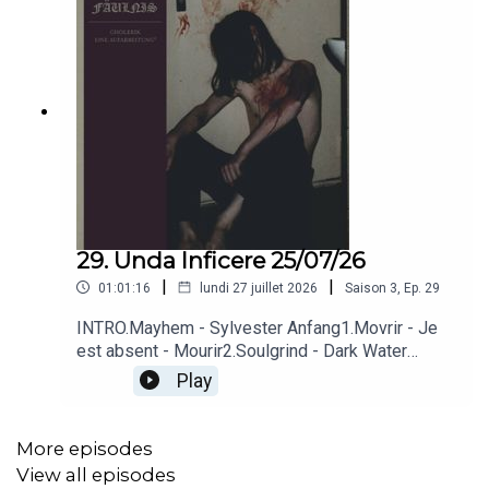
29. Unda Inficere 25/07/26
|
|
01:01:16
lundi 27 juillet 2026
Saison
3
,
Ep.
29
INTRO.Mayhem - Sylvester Anfang1.Movrir - Je
est absent - Mourir2.Soulgrind - Dark Water
Wide3.Miasmes - Déchéance4.Zørza - Twilight of
Play
the Golden Star (feat. Harakiri for the Sky &
Karg)5.Finsterforst - Im Wind6.DUIR - Del
Giorno7.Faulnis - 30. Juli, bewölkt8.Hulder - In
More episodes
Blood and in Earth
View all episodes