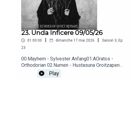
23. Unda Inficere 09/05/26
|
|
01:00:00
dimanche 17 mai 2026
Saison
3
,
Ep.
23
00.Mayhem - Sylvester Anfang01.AOratos -
Orthodorian 02.Numen - Hustasuna Oroitzapen
galduen putzua 03.Skaphos - The
Play
Descent 04.SPLENDIDULA feat. Aaron
Stainthorpe - Echoes of Quiet Remain 05.SALE
FREUX - Gloire au corbeau06.Decline Of The I -
Hexenface