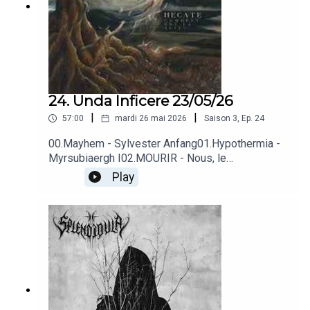
24. Unda Inficere 23/05/26
|
|
57:00
mardi 26 mai 2026
Saison
3
,
Ep.
24
00.Mayhem - Sylvester Anfang01.Hypothermia -
Myrsubiaergh I02.MOURIR - Nous, le
venin03.Mork - Ødelagt 04.Hecate - Hymne au
Play
clair de lune 05.Dymna Lotva - Zory 06.Darkthrone
- They Found One Of My Graves7.Azaghal -
Haava