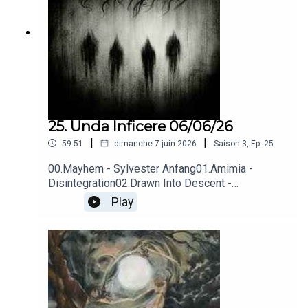
Near the Baltic)
25. Unda Inficere 06/06/26
|
|
59:51
dimanche 7 juin 2026
Saison
3
,
Ep.
25
00.Mayhem - Sylvester Anfang01.Amimia -
Disintegration02.Drawn Into Descent -
Solitude03.Antilife - Life is Pain 04.Hypothermia -
Play
Svag fysisk lusta