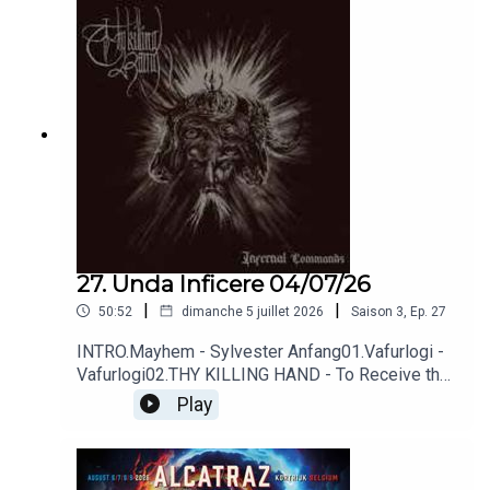
27. Unda Inficere 04/07/26
|
|
50:52
dimanche 5 juillet 2026
Saison
3
,
Ep.
27
INTRO.Mayhem - Sylvester Anfang01.Vafurlogi -
Vafurlogi02.THY KILLING HAND - To Receive the
Final Task03.Teratum - Leviathan
Play
Rise 04.Grabunhold - Grambergs Fluch05.Flykt -
An Uncarved Block 06.Deathspell Omega - Carnal
Malefactor07.Gnaw Their Tongues - Nihilism; Tied
Up And Burning