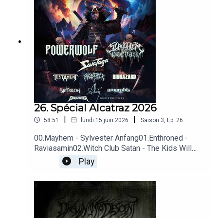
26. Spécial Alcatraz 2026
|
|
58:51
lundi 15 juin 2026
Saison
3
,
Ep.
26
00.Mayhem - Sylvester Anfang01.Enthroned -
Raviasamin02.Witch Club Satan - The Kids Will
Kill Us 03.The Ruins Of Beverast - Cathedral Of
Play
Bleeding Statues04.Alcest - Autre Temps05.Aura
Noir - Black Thrash Attack06.Carach Angren - The
Resurrection of Kariba07.Satyricon -
K.I.N.G.08.Blackbraid - Celestial
Bloodlust 09.Behemoth - Sventevith (Storming