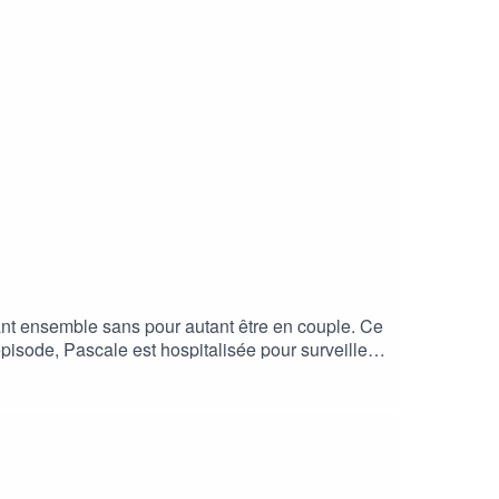
nt ensemble sans pour autant être en couple. Ce
 épisode, Pascale est hospitalisée pour surveiller
our soutenir ce podcast, vous pouvez :- vous
ager sur vos réseaux- le recommander à vos
otmail.comLes prochains épisodes seront