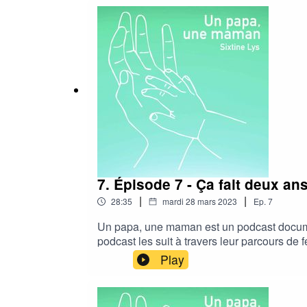
recommander à vos prochesSpotifyApple P
épisodes seront publiés le 5 avril 2023 !
7. Épisode 7 - Ça fait deux ans
|
|
28:35
mardi 28 mars 2023
Ep.
7
Un papa, une maman est un podcast documen
podcast les suit à travers leur parcours de f
garçon, et apprennent à le connaître à l'hô
Play
podcast, vous pouvez :- vous abonner sur vo
le recommander à vos prochesSpotifyAppl
épisodes seront publiés le 5 avril 2023 !