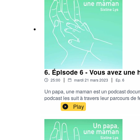
6. Épisode 6 - Vous avez une h
|
|
25:00
mardi 21 mars 2023
Ep.
6
Un papa, une maman est un podcast documen
podcast les suit à travers leur parcours de 
la grossesse de près.La musique est compos
Play
abonner sur votre plateforme de podcast fav
prochesSpotifyApple PodcastDeezerGoogle 
publiés le 29 mars 2023 !