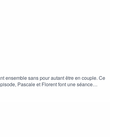
nt ensemble sans pour autant être en couple. Ce
t épisode, Pascale et Florent font une séance
tenir ce podcast, vous pouvez :- vous abonner
vos réseaux- le recommander à vos
otmail.comLes prochains épisodes seront