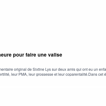
eure pour faire une valise
taire original de Sixtine Lys sur deux amis qui ont eu un enfa
fertilité, leur PMA, leur grossesse et leur coparentalité.Dans cet
ée par Ludwig Brosch, et l’illustration est de Pauline Ramos.P
orite- mettre une note et un avis sur ladite plateforme- le part
PodcastsPodcast AddictTwitterInstagramEmail : sixtinelys@h