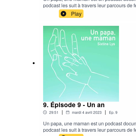
podcast les suit à travers leur parcours de f
relation après un an de coparentalité.La m
Play
pouvez :- vous abonner sur votre plateforme 
recommander à vos prochesSpotifyApple P
dernier épisode sera publié le 12 avril 2023
9. Épisode 9 - Un an
|
|
29:51
mardi 4 avril 2023
Ep.
9
Un papa, une maman est un podcast documen
podcast les suit à travers leur parcours de f