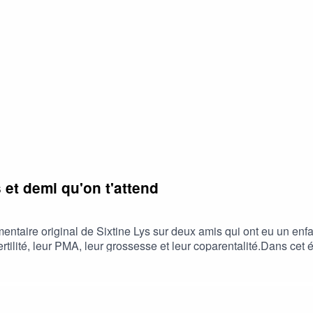
odcastDeezerGoogle PodcastsPodcast AddictTwitterInstagramE
 et demi qu'on t'attend
taire original de Sixtine Lys sur deux amis qui ont eu un enfa
ertilité, leur PMA, leur grossesse et leur coparentalité.Dans cet 
pital.La musique est composée par Ludwig Brosch, et l’illustrat
tre plateforme de podcast favorite- mettre une note et un avis su
e PodcastDeezerGoogle PodcastsPodcast AddictTwitterInstagra