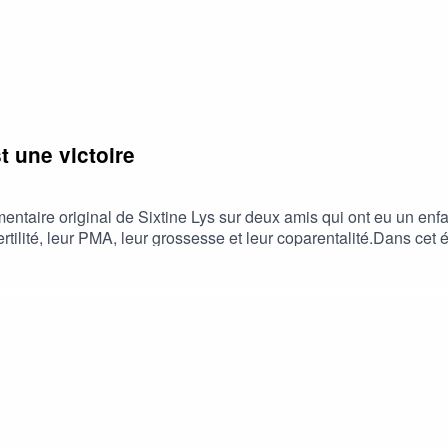
t une victoire
taire original de Sixtine Lys sur deux amis qui ont eu un enfa
fertilité, leur PMA, leur grossesse et leur coparentalité.Dans cet
graphies.La musique est composée par Ludwig Brosch, et l’illus
tre plateforme de podcast favorite- mettre une note et un avis su
e PodcastDeezerGoogle PodcastsPodcast AddictSoundcloudTwi
des seront publiés le 23 mars 2023 !