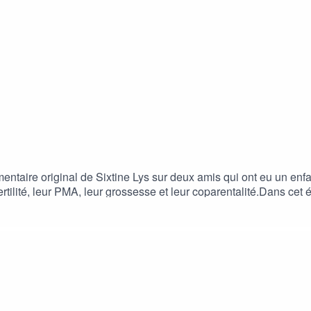
taire original de Sixtine Lys sur deux amis qui ont eu un enfa
fertilité, leur PMA, leur grossesse et leur coparentalité.Dans ce
Ludwig Brosch, et l’illustration est de Pauline Ramos.Pour sou
ettre une note et un avis sur ladite plateforme- le partager sur 
PodcastsPodcast AddictTwitterInstagramEmail : sixtinelys@h