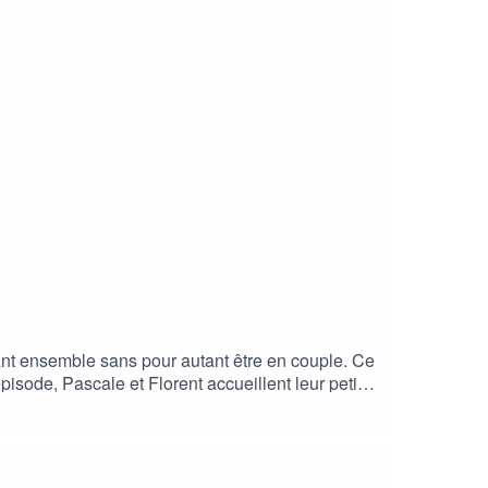
mail : sixtinelys@hotmail.comLes prochains
nt ensemble sans pour autant être en couple. Ce
épisode, Pascale et Florent accueillent leur petit
ion est de Pauline Ramos.Pour soutenir ce
r ladite plateforme- le partager sur vos réseaux-
mEmail : sixtinelys@hotmail.comLes prochains