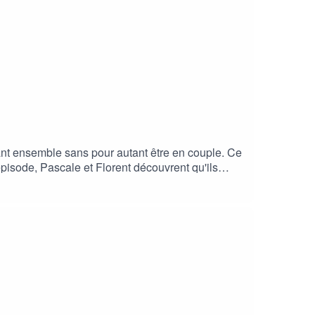
nt ensemble sans pour autant être en couple. Ce
 épisode, Pascale et Florent découvrent qu'ils
tration est de Pauline Ramos.Pour soutenir ce
r ladite plateforme- le partager sur vos réseaux-
tterInstagramEmail :