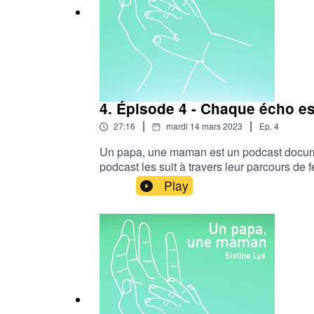
4. Épisode 4 - Chaque écho es
|
|
27:16
mardi 14 mars 2023
Ep.
4
Un papa, une maman est un podcast documen
podcast les suit à travers leur parcours de 
attendent un enfant et enchaînent les écho
Play
podcast, vous pouvez :- vous abonner sur vo
le recommander à vos prochesSpotifyAppl
sixtinelys@hotmail.comLes prochains épiso