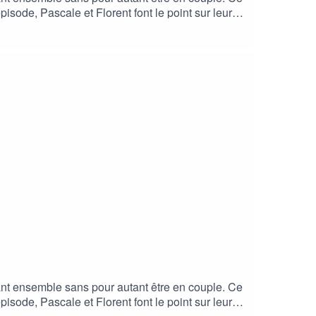
pisode, Pascale et Florent font le point sur leur
 Pauline Ramos.Pour soutenir ce podcast, vous
forme- le partager sur vos réseaux- le
mail : sixtinelys@hotmail.comLe onzième et
nt ensemble sans pour autant être en couple. Ce
pisode, Pascale et Florent font le point sur leur