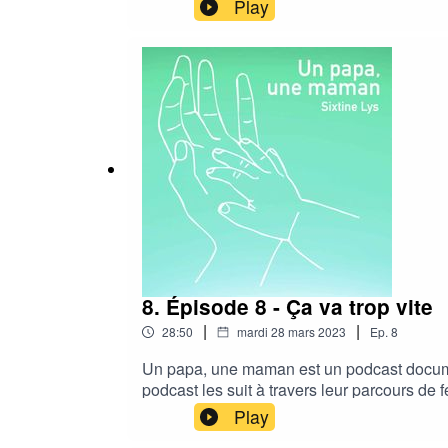
première année de coparentalité.La musique
Play
pouvez :- vous abonner sur votre plateforme 
recommander à vos prochesSpotifyApple P
dernier épisode sera publié le 12 avril 2023
8. Épisode 8 - Ça va trop vite
|
|
28:50
mardi 28 mars 2023
Ep.
8
Un papa, une maman est un podcast documen
podcast les suit à travers leur parcours de 
premiers mois en tant que coparents.La mus
Play
pouvez :- vous abonner sur votre plateforme 