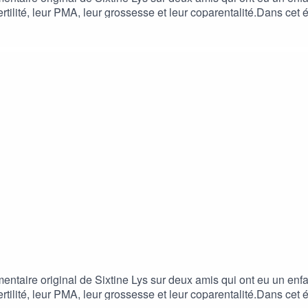
ertilité, leur PMA, leur grossesse et leur coparentalité.Dans cet é
usique est composée par Ludwig Brosch, et l’illustration est de
de podcast favorite- mettre une note et un avis sur ladite plate
odcastDeezerGoogle PodcastsPodcast AddictTwitterInstagramE
 !
taire original de Sixtine Lys sur deux amis qui ont eu un enfa
ertilité, leur PMA, leur grossesse et leur coparentalité.Dans cet é