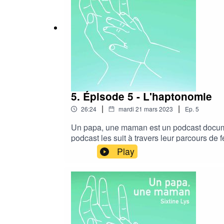
5. Épisode 5 - L'haptonomie
|
|
26:24
mardi 21 mars 2023
Ep.
5
Un papa, une maman est un podcast documen
podcast les suit à travers leur parcours de 
d'haptonomie.La musique est composée par 
Play
sur votre plateforme de podcast favorite- m
prochesSpotifyApple PodcastDeezerGoogle 
publiés le 29 mars 2023 !