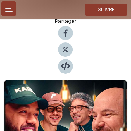
SUIVRE
Partager