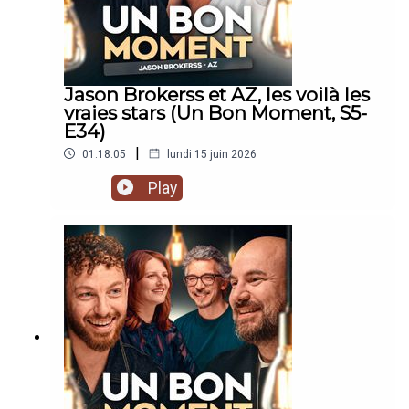
Jason Brokerss et AZ, les voilà les
vraies stars (Un Bon Moment, S5-
E34)
|
01:18:05
lundi 15 juin 2026
Play