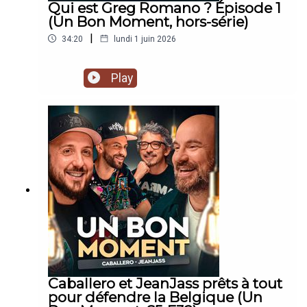
Qui est Greg Romano ? Épisode 1
(Un Bon Moment, hors-série)
|
34:20
lundi 1 juin 2026
Play
Caballero et JeanJass prêts à tout
pour défendre la Belgique (Un