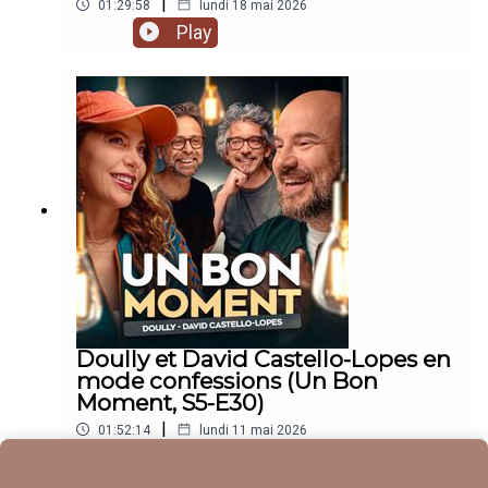
|
01:29:58
lundi 18 mai 2026
Play
Doully et David Castello-Lopes en
mode confessions (Un Bon
Moment, S5-E30)
|
01:52:14
lundi 11 mai 2026
Play